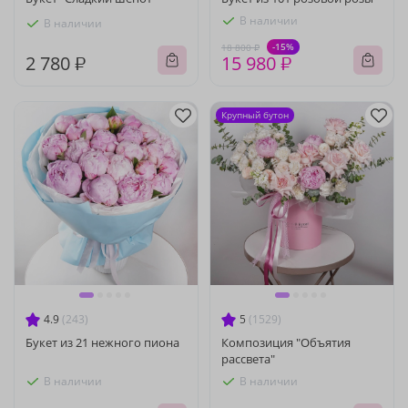
В наличии
В наличии
-15%
18 800 ₽
2 780 ₽
15 980 ₽
Крупный бутон
4.9
(243)
5
(1529)
Букет из 21 нежного пиона
Композиция "Объятия
рассвета"
В наличии
В наличии