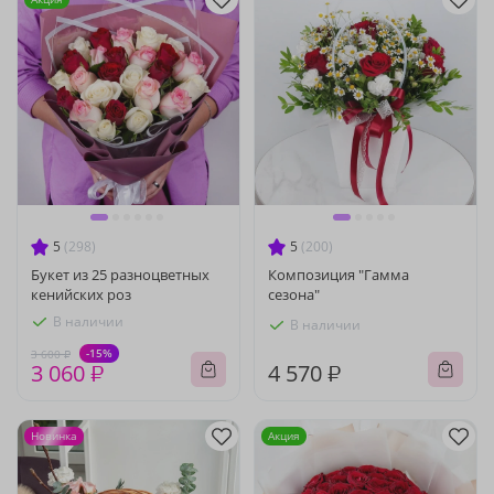
5
(298)
5
(200)
Букет из 25 разноцветных
Композиция "Гамма
кенийских роз
сезона"
В наличии
В наличии
-15%
3 600 ₽
3 060 ₽
4 570 ₽
Новинка
Акция