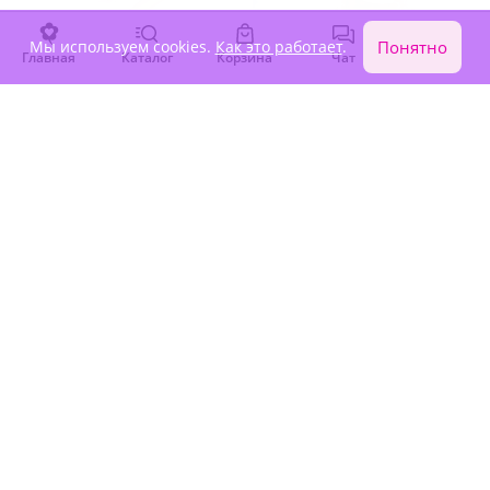
Мы используем cookies.
Как это работает
.
Понятно
Главная
Каталог
Корзина
Чат
Войти
5
(237)
4.7
(347)
Букет-гигант "Эффект
Флорариум "Маленькое
бабочки"
сердце"
В наличии
В наличии
3 410 ₽
2 900 ₽
Хит продаж