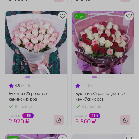
Акция
4.9
(369)
5
(103)
Букет из 25 розовых
Букет из 35 разноцветных
кенийских роз
кенийских роз
В наличии
В наличии
-15%
-15%
3 490 ₽
4 540 ₽
2 970 ₽
3 860 ₽
Акция