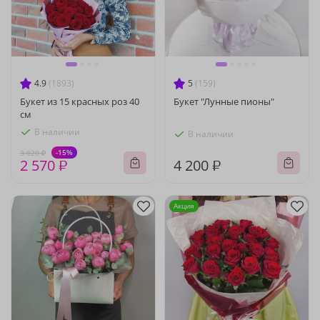
4.9
(1893)
5
(159)
Букет из 15 красных роз 40
Букет "Лунные пионы"
см
В наличии
В наличии
-15%
3 020 ₽
2 570 ₽
4 200 ₽
Акция