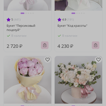
5
(441)
4.9
(191)
Букет "Персиковый
Букет "Код красоты"
поцелуй"
В наличии
В наличии
2 720 ₽
4 230 ₽