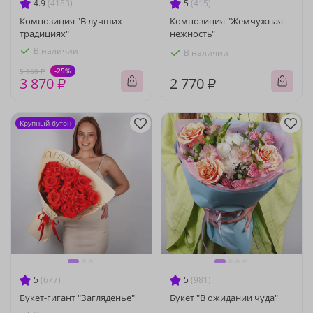
4.9
(4183)
5
(415)
Композиция "В лучших
Композиция "Жемчужная
традициях"
нежность"
В наличии
В наличии
-25%
5 160 ₽
3 870 ₽
2 770 ₽
Крупный бутон
5
(677)
5
(981)
Букет-гигант "Загляденье"
Букет "В ожидании чуда"