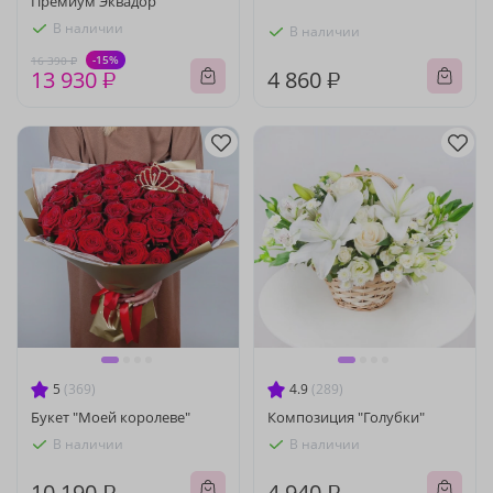
Премиум Эквадор
В наличии
В наличии
-15%
16 390 ₽
13 930 ₽
4 860 ₽
5
(369)
4.9
(289)
Букет "Моей королеве"
Композиция "Голубки"
В наличии
В наличии
10 190 ₽
4 940 ₽