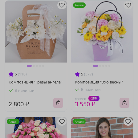
Акция
5
(110)
5
(577)
Композиция "Грезы ангела"
Композиция "Эхо весны"
В наличии
В наличии
-25%
4 730 ₽
2 800 ₽
3 550 ₽
Акция
Акция