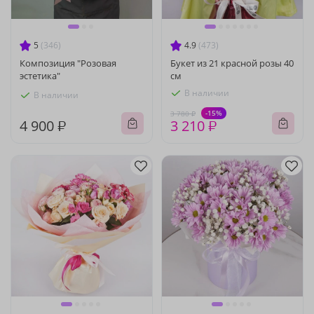
5
(346)
4.9
(473)
Композиция "Розовая
Букет из 21 красной розы 40
эстетика"
см
В наличии
В наличии
-15%
3 780 ₽
4 900 ₽
3 210 ₽