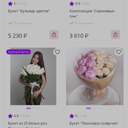
5
(1333)
4.9
(189)
Букет "Бульвар цветов"
Композиция "Сиреневые
сны"
В наличии
В наличии
5 230 ₽
3 610 ₽
Крупный бутон
4.9
(1229)
5
(110)
Букет из 25 белых роз
Букет "Пионовое созвучие"