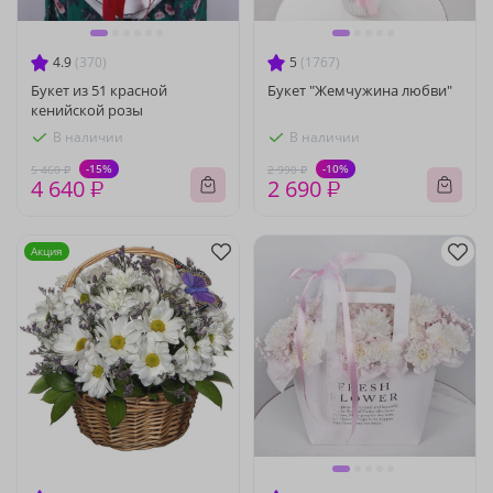
4.9
(370)
5
(1767)
Букет из 51 красной
Букет "Жемчужина любви"
кенийской розы
В наличии
В наличии
-15%
-10%
5 460 ₽
2 990 ₽
4 640 ₽
2 690 ₽
Акция