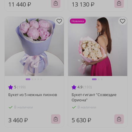
11 440 ₽
13 130 ₽
Новинка
5
(199)
4.9
(193)
Букет из 5 нежных пионов
Букет-гигант "Созвездие
Ориона"
В наличии
В наличии
3 460 ₽
5 630 ₽