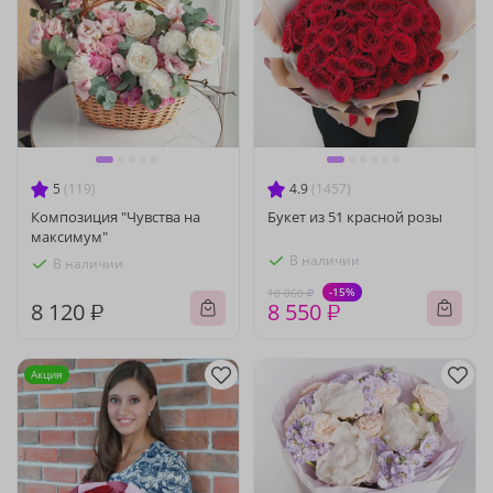
5
(119)
4.9
(1457)
Композиция "Чувства на
Букет из 51 красной розы
максимум"
В наличии
В наличии
-15%
10 060 ₽
8 120 ₽
8 550 ₽
Акция