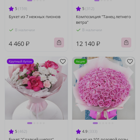
5
(159)
5
(312)
Букет из 7 нежных пионов
Композиция "Танец летнего
ветра"
В наличии
В наличии
4 460 ₽
12 140 ₽
Крупный бутон
Акция
5
(462)
4.9
(333)
Букет "Сладкий шепот"
Букет из 101 розовой розы