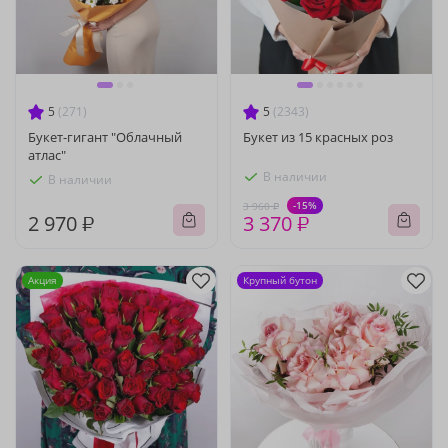
5
(271)
5
(2343)
Букет-гигант "Облачный
Букет из 15 красных роз
атлас"
В наличии
В наличии
-15%
3 960 ₽
2 970 ₽
3 370 ₽
Акция
Крупный бутон