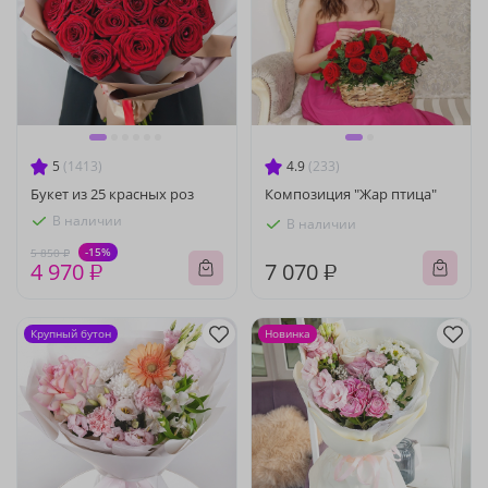
5
(1413)
4.9
(233)
Букет из 25 красных роз
Композиция "Жар птица"
В наличии
В наличии
-15%
5 850 ₽
4 970 ₽
7 070 ₽
Крупный бутон
Новинка