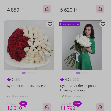
4 850 ₽
5 620 ₽
Крупный бутон
5
(246)
4.9
(1056)
Букет из 101 розы "Ты и я"
Букет из 21 белой розы
Премиум Эквадор
В наличии
В наличии
-5%
-15%
17 130 ₽
13 870 ₽
16 310 ₽
11 790 ₽