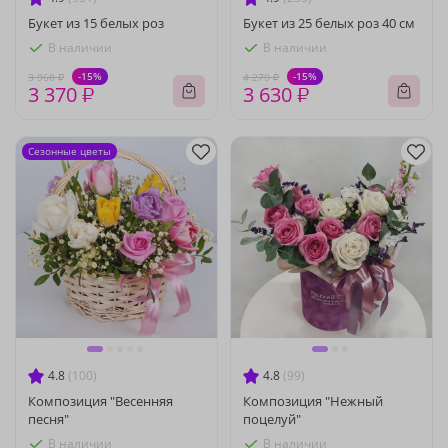
Букет из 15 белых роз
Букет из 25 белых роз 40 см
В наличии
В наличии
-15%
-15%
3 960 ₽
4 270 ₽
3 370 ₽
3 630 ₽
Сезонные цветы
4.8
(100)
4.8
(99)
Композиция "Весенняя
Композиция "Нежный
песня"
поцелуй"
В наличии
В наличии