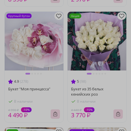
Крупный бутон
Акция
4.9
(278)
5
(98)
Букет "Моя принцесса"
Букет из 35 белых
кенийских роз
В наличии
В наличии
-10%
-15%
4 990 ₽
4 440 ₽
4 490 ₽
3 770 ₽