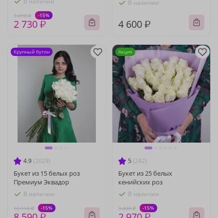
В наличии
В наличии
-15%
3 210 ₽
2 730 ₽
4 600 ₽
Крупный бутон
Акция
4.9
(2029)
5
(242)
Букет из 15 белых роз
Букет из 25 белых
Премиум Эквадор
кенийских роз
В наличии
В наличии
-15%
-15%
10 110 ₽
3 490 ₽
8 590 ₽
2 970 ₽