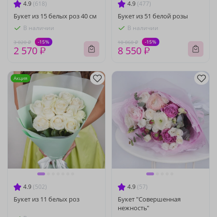
4.9
(618)
4.9
(477)
Букет из 15 белых роз 40 см
Букет из 51 белой розы
В наличии
В наличии
-15%
-15%
3 020 ₽
10 060 ₽
2 570 ₽
8 550 ₽
Акция
4.9
(502)
4.9
(57)
Букет из 11 белых роз
Букет "Совершенная
нежность"