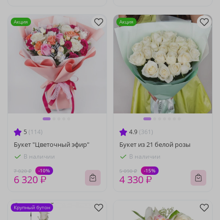
Акция
Акция
5
(114)
4.9
(361)
Букет "Цветочный эфир"
Букет из 21 белой розы
В наличии
В наличии
-10%
-15%
7 020 ₽
5 090 ₽
6 320 ₽
4 330 ₽
Крупный бутон