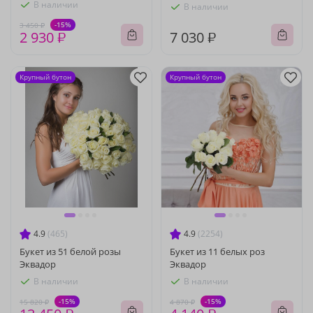
В наличии
В наличии
-15%
3 450 ₽
2 930 ₽
7 030 ₽
Крупный бутон
Крупный бутон
4.9
(465)
4.9
(2254)
Букет из 51 белой розы
Букет из 11 белых роз
Эквадор
Эквадор
В наличии
В наличии
-15%
-15%
15 820 ₽
4 870 ₽