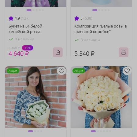
4.9
(127)
5
(630)
Букет из 51 белой
Композиция "Белые розы в
кенийской розы
шляпной коробке"
В наличии
В наличии
-15%
5 460 ₽
4 640 ₽
5 340 ₽
Акция
Акция