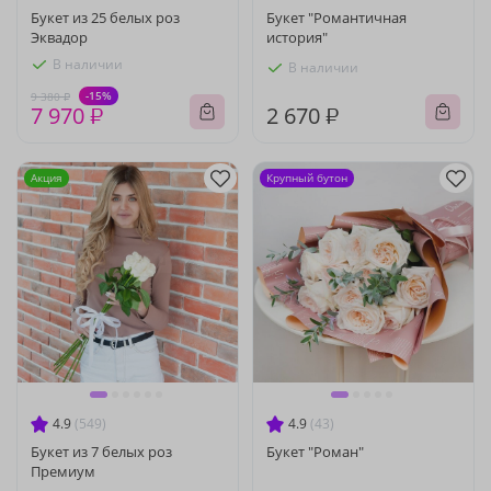
Букет из 25 белых роз
Букет "Романтичная
Эквадор
история"
В наличии
В наличии
-15%
9 380 ₽
7 970 ₽
2 670 ₽
Акция
Крупный бутон
4.9
(549)
4.9
(43)
Букет из 7 белых роз
Букет "Роман"
Премиум