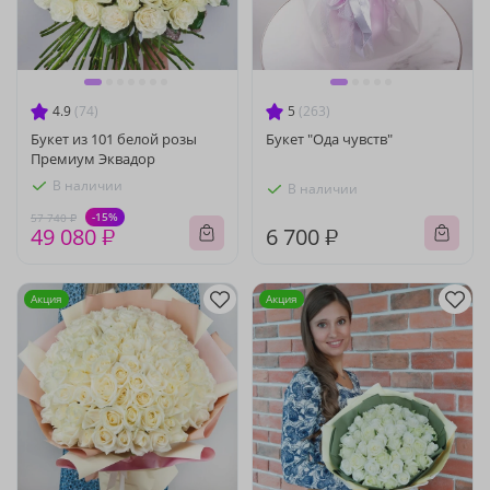
4.9
(74)
5
(263)
Букет из 101 белой розы
Букет "Ода чувств"
Премиум Эквадор
В наличии
В наличии
-15%
57 740 ₽
49 080 ₽
6 700 ₽
Акция
Акция