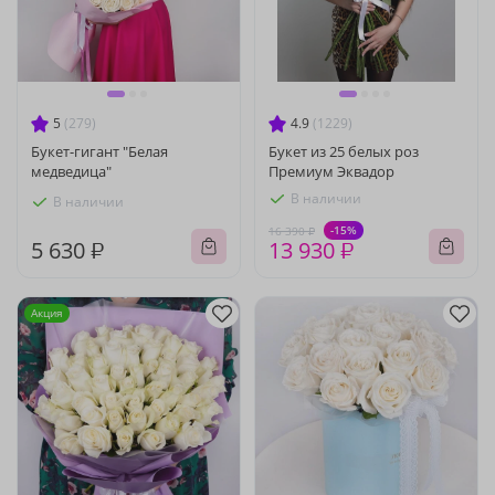
5
(279)
4.9
(1229)
Букет-гигант "Белая
Букет из 25 белых роз
медведица"
Премиум Эквадор
В наличии
В наличии
-15%
16 390 ₽
5 630 ₽
13 930 ₽
Акция