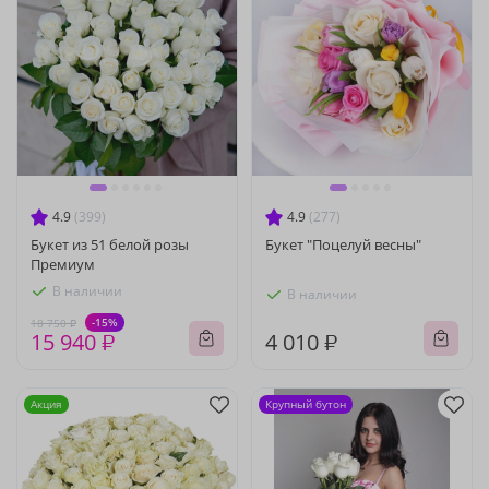
4.9
(399)
4.9
(277)
Букет из 51 белой розы
Букет "Поцелуй весны"
Премиум
В наличии
В наличии
-15%
18 750 ₽
15 940 ₽
4 010 ₽
Акция
Крупный бутон