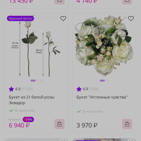
13 450 ₽
4 140 ₽
Крупный бутон
4.9
(1156)
4.9
(169)
Букет из 21 белой розы
Букет "Истинные чувства"
Эквадор
В наличии
В наличии
-15%
8 160 ₽
6 940 ₽
3 970 ₽