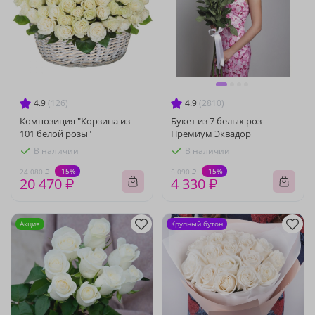
4.9
(126)
4.9
(2810)
Композиция "Корзина из
Букет из 7 белых роз
101 белой розы"
Премиум Эквадор
В наличии
В наличии
-15%
-15%
24 080 ₽
5 090 ₽
20 470 ₽
4 330 ₽
Акция
Крупный бутон