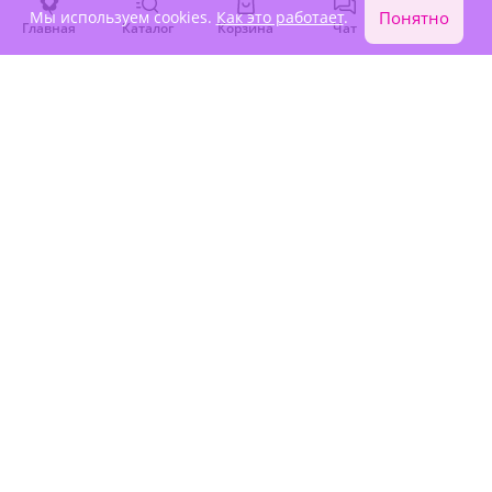
Мы используем cookies.
Как это работает
.
Понятно
Главная
Каталог
Корзина
Чат
Войти
4.9
(285)
5
(81)
Букет из 101 белой розы
Букет из 35 белых роз
Эквадор
Премиум Эквадор
В наличии
В наличии
-15%
-15%
30 650 ₽
22 660 ₽
26 050 ₽
19 260 ₽
Крупный бутон
Крупный бутон