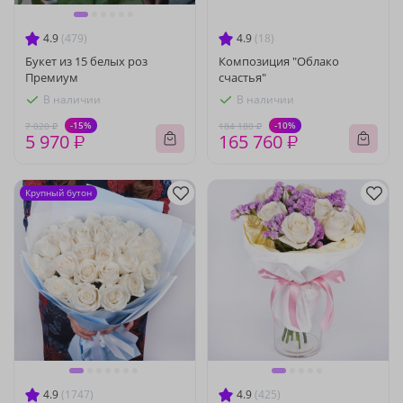
4.9
(479)
4.9
(18)
Букет из 15 белых роз
Композиция "Облако
Премиум
счастья"
В наличии
В наличии
-15%
-10%
7 020 ₽
184 180 ₽
5 970 ₽
165 760 ₽
Крупный бутон
4.9
(1747)
4.9
(425)