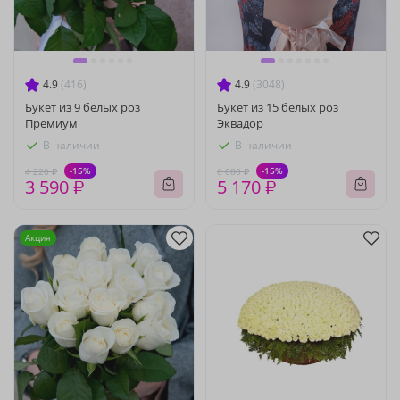
4.9
(416)
4.9
(3048)
Букет из 9 белых роз
Букет из 15 белых роз
Премиум
Эквадор
В наличии
В наличии
-15%
-15%
4 220 ₽
6 080 ₽
3 590 ₽
5 170 ₽
Акция