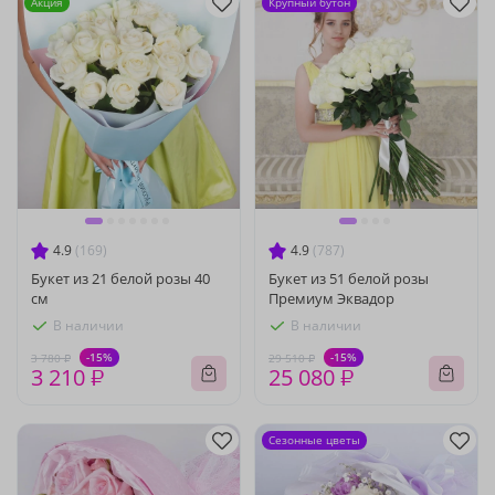
Акция
Крупный бутон
4.9
(169)
4.9
(787)
Букет из 21 белой розы 40
Букет из 51 белой розы
см
Премиум Эквадор
В наличии
В наличии
-15%
-15%
3 780 ₽
29 510 ₽
3 210 ₽
25 080 ₽
Сезонные цветы