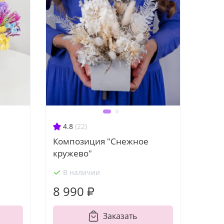
4.8
(22)
Композиция "Снежное
кружево"
В наличии
8 990 ₽
Заказать