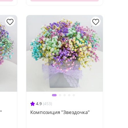
4.9
(453)
"
Композиция "Звездочка"