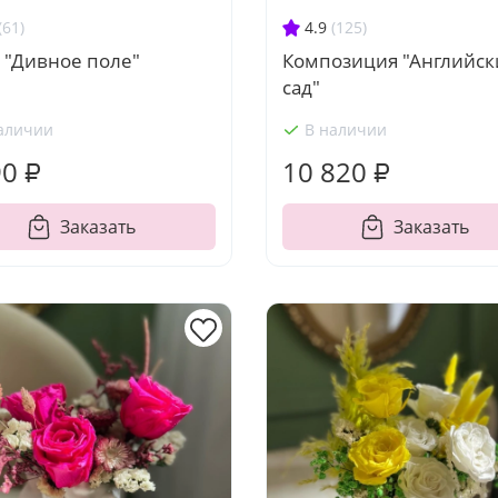
(61)
4.9
(125)
 "Дивное поле"
Композиция "Английск
сад"
аличии
В наличии
90 ₽
10 820 ₽
Заказать
Заказать