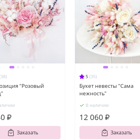
(38)
5
(35)
озиция "Розовый
Букет невесты "Сама
ц"
нежность"
аличии
В наличии
40 ₽
12 060 ₽
Заказать
Заказать