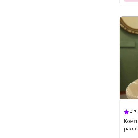
4.7
Комп
рассв