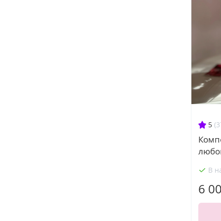
5
(3
Комп
любо
В н
6 0