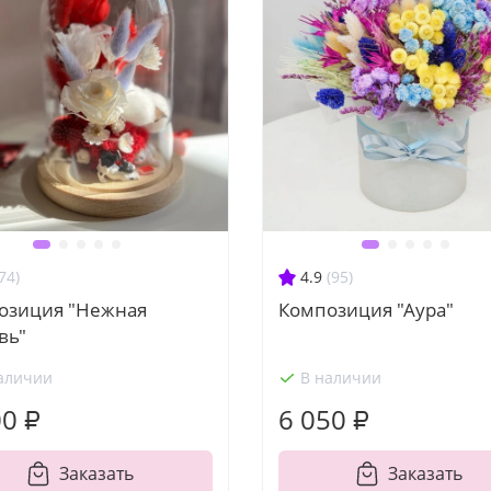
74)
4.9
(95)
озиция "Нежная
Композиция "Аура"
вь"
аличии
В наличии
00 ₽
6 050 ₽
Заказать
Заказать