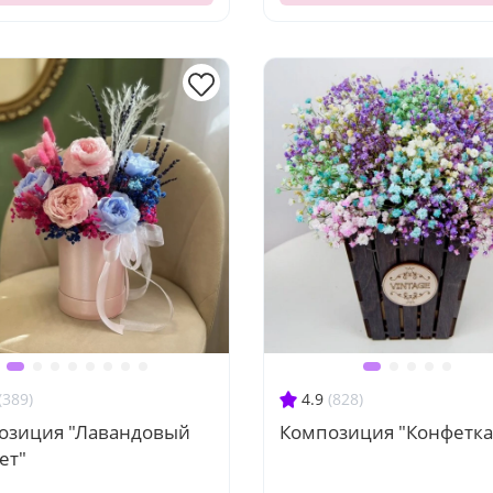
(389)
4.9
(828)
озиция "Лавандовый
Композиция "Конфетка
ет"