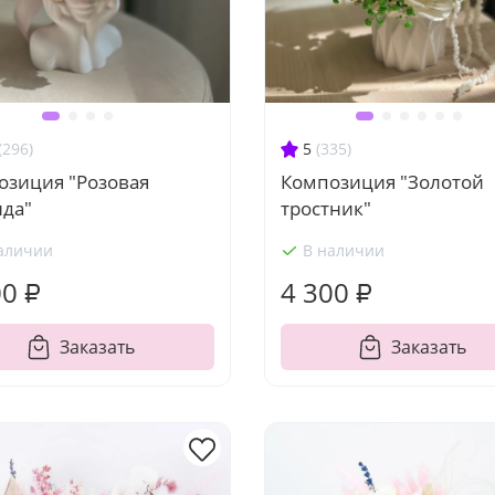
(296)
5
(335)
озиция "Розовая
Композиция "Золотой
нда"
тростник"
аличии
В наличии
00 ₽
4 300 ₽
Заказать
Заказать