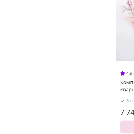
4.9
Комп
квар
В н
7 7