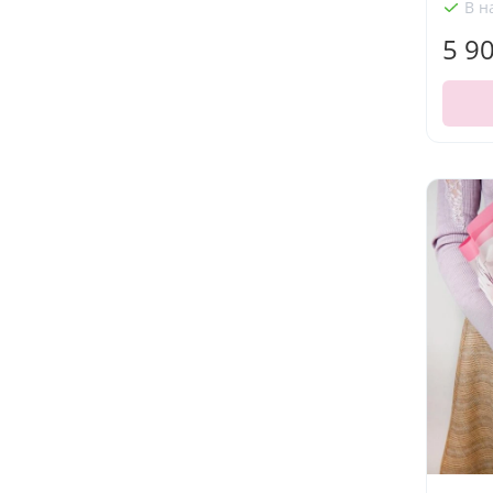
В н
5 9