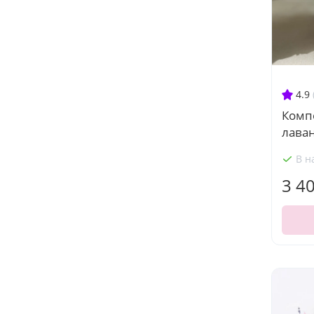
4.9
Комп
лава
В н
3 4