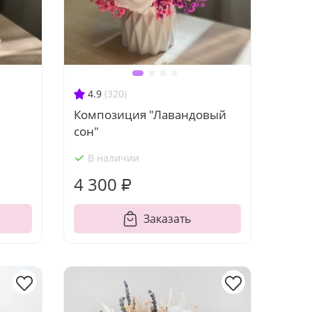
4.9
(320)
Композиция "Лавандовый
сон"
В наличии
4 300 ₽
Заказать