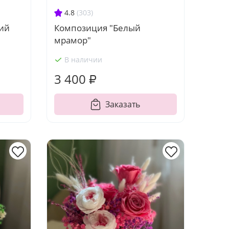
4.8
(303)
ий
Композиция "Белый
мрамор"
В наличии
3 400 ₽
Заказать