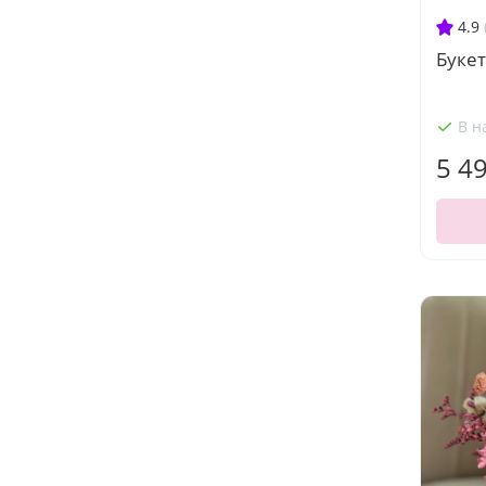
4.9
Букет
В н
5 4