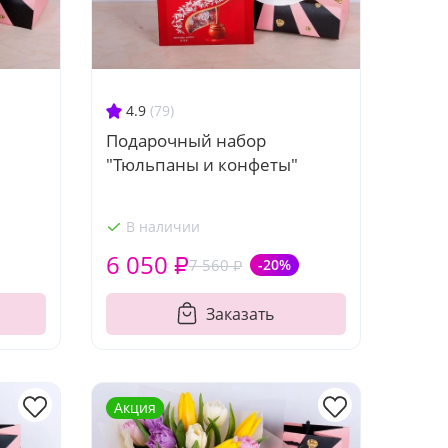
4.9
(79)
Подарочный набор
"Тюльпаны и конфеты"
В наличии
6 050 ₽
7 560 ₽
-20%
Заказать
Акция