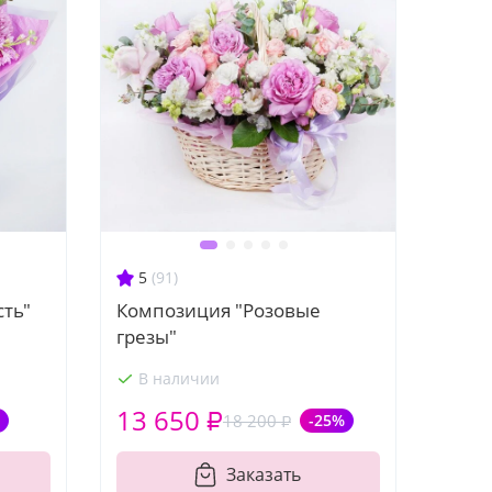
5
(91)
сть"
Композиция "Розовые
грезы"
В наличии
13 650 ₽
18 200 ₽
-25%
Заказать