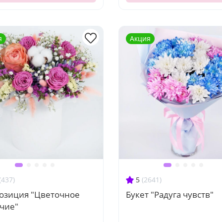
я
Акция
(437)
5
(2641)
озиция "Цветочное
Букет "Радуга чувств"
учие"