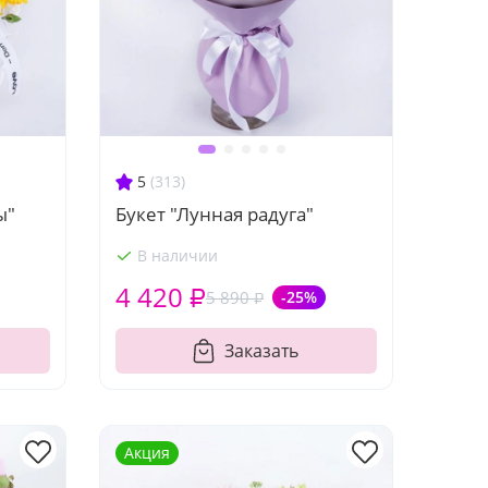
5
(313)
ы"
Букет "Лунная радуга"
В наличии
4 420 ₽
5 890 ₽
-25%
Заказать
Акция