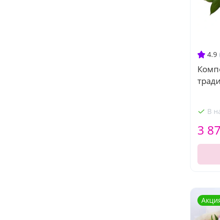
4.9
Комп
трад
В н
3 8
Акци