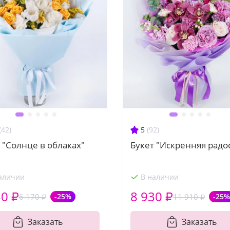
(42)
5
(92)
 "Солнце в облаках"
Букет "Искренняя радо
аличии
В наличии
30 ₽
8 930 ₽
6 170 ₽
-25%
11 910 ₽
-25%
Заказать
Заказать