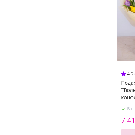
4.9
Пода
"Тюл
конф
В н
7 4