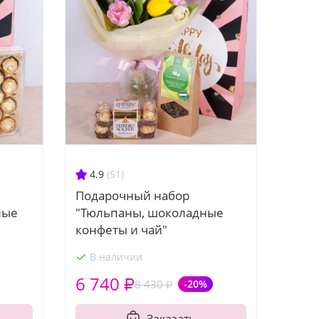
4.9
(51)
Подарочный набор
ные
"Тюльпаны, шоколадные
конфеты и чай"
В наличии
6 740 ₽
8 430 ₽
-20%
Заказать