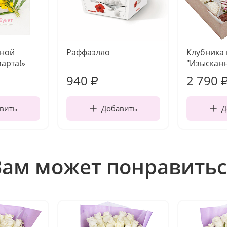
чной
Раффаэлло
Клубника
марта!»
"Изысканн
940
2 790
₽
вить
Добавить
Д
Вам может понравитьс