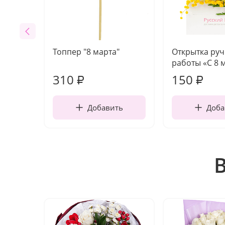
Топпер "8 марта"
Открытка ру
работы «С 8 
310
150
₽
₽
Добавить
Доба