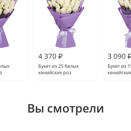
4 370
3 090
₽
елых
Букет из 25 белых
Букет из 
з
кенийских роз
кенийских
Вы смотрели