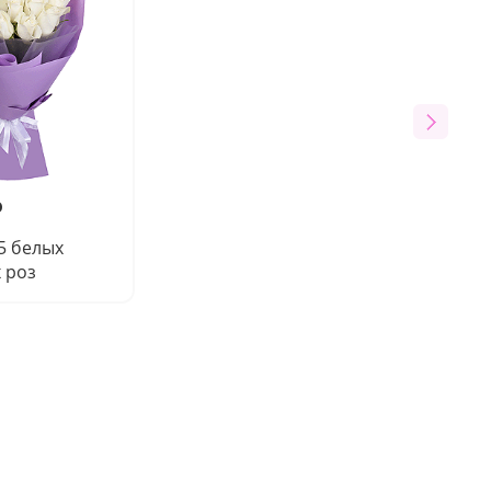
₽
15 белых
 роз