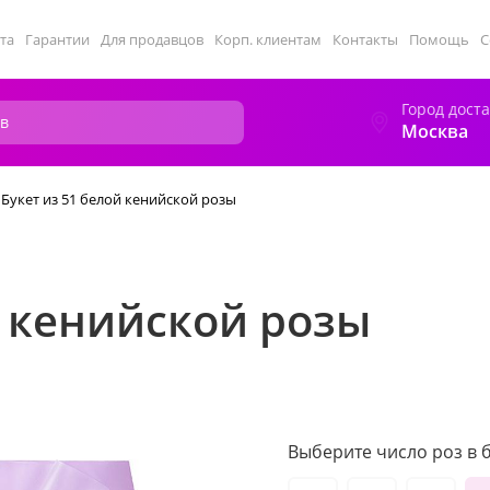
та
Гарантии
Для продавцов
Корп. клиентам
Контакты
Помощь
С
Город дост
Москва
Букет из 51 белой кенийской розы
й кенийской розы
Выберите число роз в б