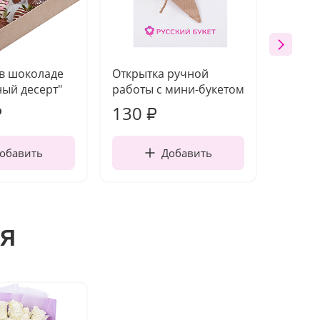
 в шоколаде
Открытка ручной
Ваза п
ый десерт"
работы с мини-букетом
130
1 10
₽
₽
обавить
Добавить
я