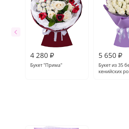
4 280
5 650
₽
₽
Букет "Прима"
Букет из 35 б
кенийских ро