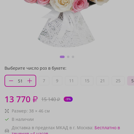
Выберите число роз в букете:
7
9
11
15
21
25
5
13 770
₽
15 140
₽
-9%
Размер:
38
×
46
см
В наличии
Доставка в пределах МКАД в г. Москва:
Бесплатно
в
течение ~4 часов