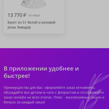
13 770
₽
15 140
₽
Букет из 51 белой и розовой
розы Эквадор
В приложении удобнее и
быстрее!
Преимущества для Вас: оформляйте заказ мгновенно,
обсуждайте все детали в чате с флористом и отслеживайте
заказ онлайн на всех этапах. Плюс - эксклюзивные акции и
бонусы за каждый заказ!