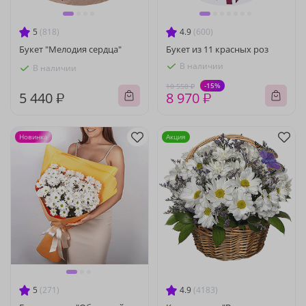
5
(818)
4.9
(600)
Букет "Мелодия сердца"
Букет из 11 красных роз
В наличии
В наличии
-15%
10 550 ₽
5 440 ₽
8 970 ₽
Новинка
Акция
5
(271)
4.9
(4183)