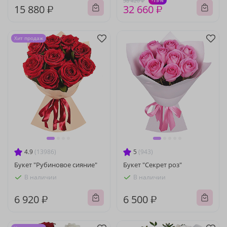
-15%
38 420 ₽
15 880 ₽
32 660 ₽
Хит продаж
4.9
(13986)
5
(943)
Букет "Рубиновое сияние"
Букет "Секрет роз"
В наличии
В наличии
6 920 ₽
6 500 ₽