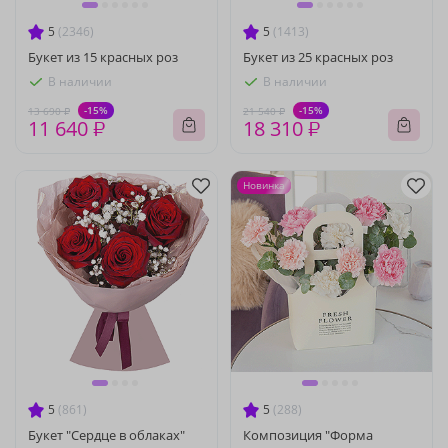
5
(2346)
5
(1413)
Букет из 15 красных роз
Букет из 25 красных роз
В наличии
В наличии
-15%
-15%
13 690 ₽
21 540 ₽
11 640 ₽
18 310 ₽
Новинка
5
(861)
5
(288)
Букет "Сердце в облаках"
Композиция "Форма