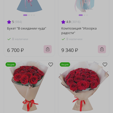
5
(984)
4.9
(3016)
Букет "В ожидании чуда"
Композиция "Искорка
радости"
В наличии
В наличии
6 700 ₽
9 340 ₽
Акция
Акция