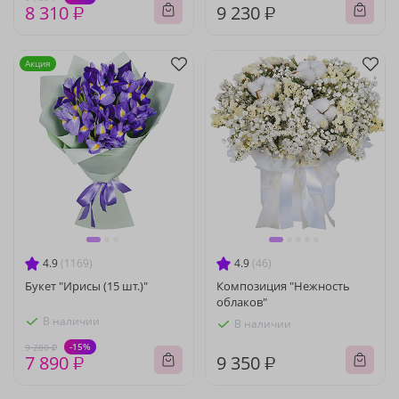
8 310 ₽
9 230 ₽
Акция
4.9
(1169)
4.9
(46)
Букет "Ирисы (15 шт.)"
Композиция "Нежность
облаков"
В наличии
В наличии
-15%
9 280 ₽
7 890 ₽
9 350 ₽