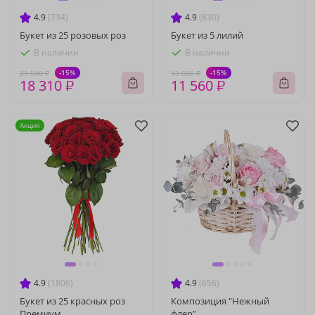
4.9
(734)
4.9
(830)
Букет из 25 розовых роз
Букет из 5 лилий
В наличии
В наличии
-15%
-15%
21 540 ₽
13 600 ₽
18 310 ₽
11 560 ₽
Акция
4.9
(1806)
4.9
(656)
Букет из 25 красных роз
Композиция "Нежный
Премиум
флер"