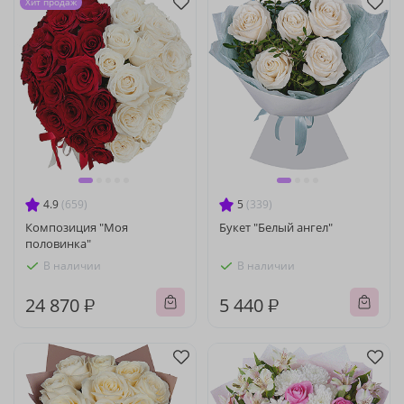
Хит продаж
4.9
(659)
5
(339)
Композиция "Моя
Букет "Белый ангел"
половинка"
В наличии
В наличии
24 870 ₽
5 440 ₽