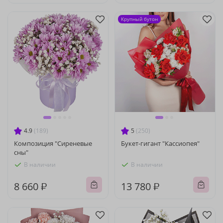
Крупный бутон
4.9
(189)
5
(250)
Композиция "Сиреневые
Букет-гигант "Кассиопея"
сны"
В наличии
В наличии
8 660 ₽
13 780 ₽