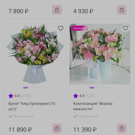
7 890 ₽
4 930 ₽
Новинка
4.9
(2756)
4.9
(125)
Букет "Альстромерии (15
Композиция "Форма
шт.)"
нежности"
В наличии
В наличии
11 890 ₽
11 390 ₽