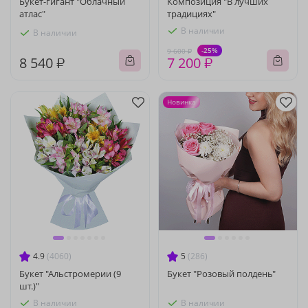
Букет-гигант "Облачный
Композиция "В лучших
атлас"
традициях"
В наличии
В наличии
-25%
9 600 ₽
8 540 ₽
7 200 ₽
Новинка
4.9
(4060)
5
(286)
Букет "Альстромерии (9
Букет "Розовый полдень"
шт.)"
В наличии
В наличии