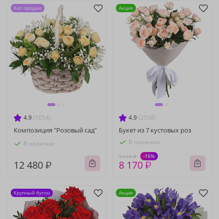
Хит продаж
Акция
4.9
(1054)
4.9
(2558)
Композиция "Розовый сад"
Букет из 7 кустовых роз
В наличии
В наличии
-15%
9 610 ₽
12 480 ₽
8 170 ₽
Крупный бутон
Акция