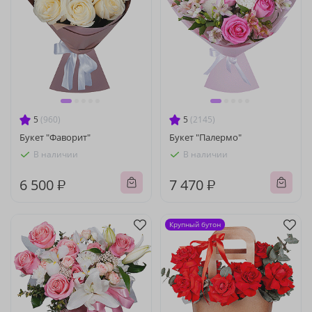
5
(960)
5
(2145)
Букет "Фаворит"
Букет "Палермо"
В наличии
В наличии
6 500 ₽
7 470 ₽
Крупный бутон