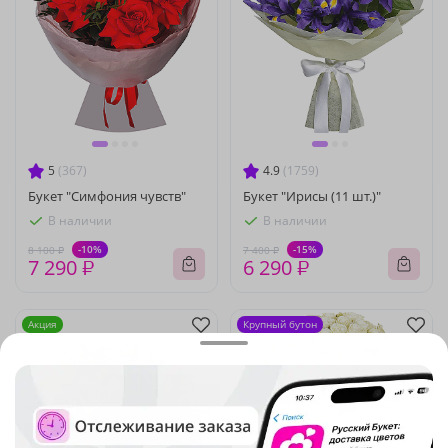
5
(367)
4.9
(1759)
Букет "Симфония чувств"
Букет "Ирисы (11 шт.)"
В наличии
В наличии
-10%
-15%
8 100 ₽
7 400 ₽
7 290 ₽
6 290 ₽
Акция
Крупный бутон