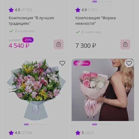
4.9
(4183)
4.9
(125)
Композиция "В лучших
Композиция "Форма
традициях"
нежности"
В наличии
В наличии
-25%
6 050 ₽
4 540 ₽
7 300 ₽
Новинка
4.9
(2754)
5
(282)