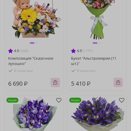
4.9
(564)
4.9
(1791)
Композиция "Сказочное
Букет "Альстромерии (11
лукошко"
шт.)"
В наличии
В наличии
6 690 ₽
5 410 ₽
Акция
Акция