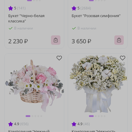
5
(141)
5
(2684)
Букет "Черно-белая
Букет "Розовая симфония"
классика"
В наличии
В наличии
2 230 ₽
3 650 ₽
4.9
(656)
4.9
(46)
Композиция "Нежный
Композиция "Нежность