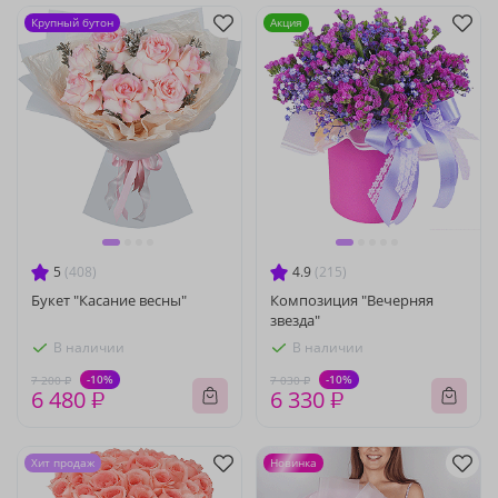
Крупный бутон
Акция
5
(408)
4.9
(215)
Букет "Касание весны"
Композиция "Вечерняя
звезда"
В наличии
В наличии
-10%
-10%
7 200 ₽
7 030 ₽
6 480 ₽
6 330 ₽
Хит продаж
Новинка