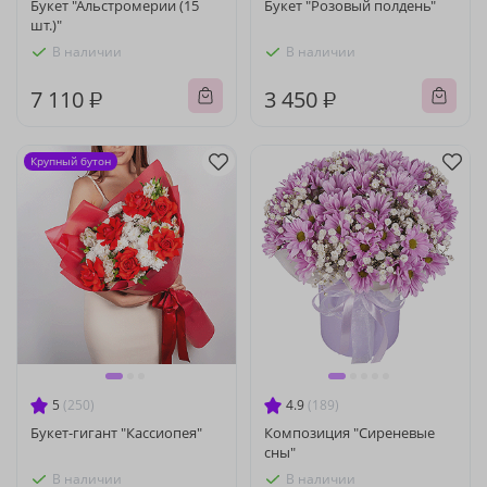
Букет "Альстромерии (15
Букет "Розовый полдень"
шт.)"
В наличии
В наличии
7 110 ₽
3 450 ₽
Крупный бутон
5
(250)
4.9
(189)
Букет-гигант "Кассиопея"
Композиция "Сиреневые
сны"
В наличии
В наличии