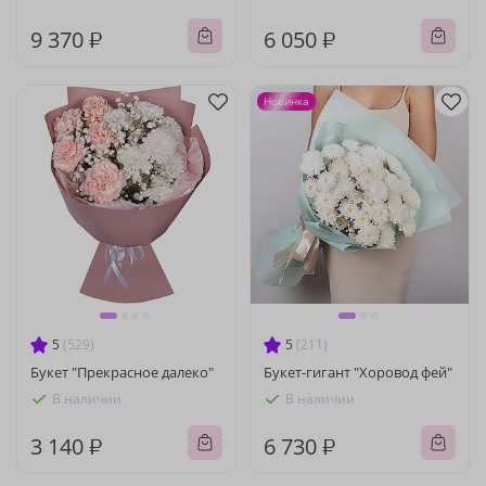
9 370 ₽
6 050 ₽
Новинка
5
(529)
5
(211)
Букет "Прекрасное далеко"
Букет-гигант "Хоровод фей"
В наличии
В наличии
3 140 ₽
6 730 ₽