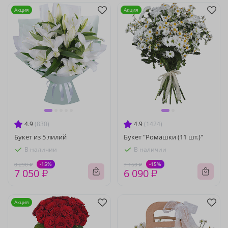
Акция
Акция
4.9
(830)
4.9
(1424)
Букет из 5 лилий
Букет "Ромашки (11 шт.)"
В наличии
В наличии
-15%
-15%
8 290 ₽
7 160 ₽
7 050 ₽
6 090 ₽
Акция