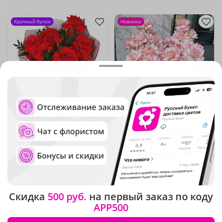
Крупный бутон
Новинка
5
(367)
5
(185)
Букет "Симфония чувств"
Композиция "Из любви к
искусству"
В наличии
В наличии
-10%
4 410 ₽
3 970 ₽
20 510 ₽
Скидка
500 руб.
на первый заказ по коду
APP500
Крупный бутон