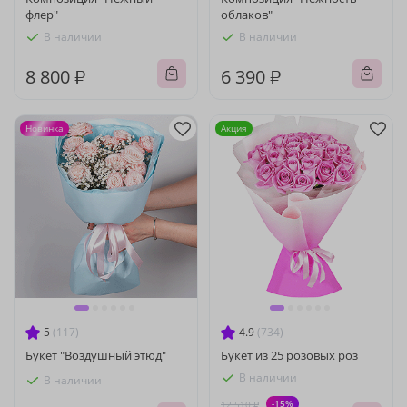
флер"
облаков"
В наличии
В наличии
8 800 ₽
6 390 ₽
Новинка
Акция
5
(117)
4.9
(734)
Букет "Воздушный этюд"
Букет из 25 розовых роз
В наличии
В наличии
-15%
12 510 ₽