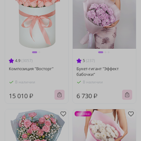
4.9
(3057)
5
(237)
Композиция "Восторг"
Букет-гигант "Эффект
бабочки"
В наличии
В наличии
15 010 ₽
6 730 ₽
Новинка