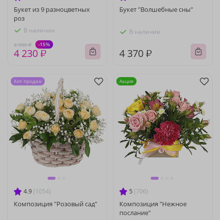
Букет из 9 разноцветных
Букет "Волшебные сны"
роз
В наличии
В наличии
-15%
4 980 ₽
4 230 ₽
4 370 ₽
Хит продаж
Акция
4.9
(1054)
5
(706)
Композиция "Розовый сад"
Композиция "Нежное
послание"