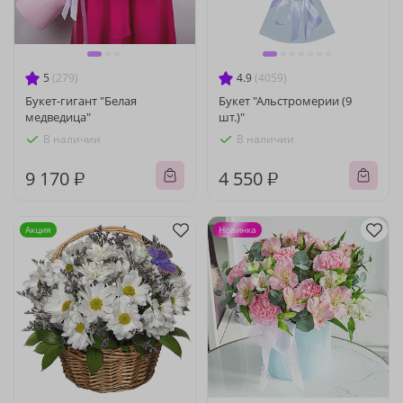
5
(279)
4.9
(4059)
Букет-гигант "Белая
Букет "Альстромерии (9
медведица"
шт.)"
В наличии
В наличии
9 170 ₽
4 550 ₽
Акция
Новинка