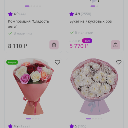
4.9
(44)
4.9
(2558)
Композиция "Сладость
Букет из 7 кустовых роз
лета"
В наличии
В наличии
-15%
6 790 ₽
8 110 ₽
5 770 ₽
Акция
4.9
(1222)
5
(195)