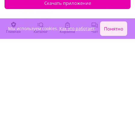
Скачать приложение
Мы используем cookies.
Как это работает
.
Понятно
Главная
Каталог
Корзина
Чат
Войти
4.9
(4276)
4.9
(74)
Букет "Альстромерии (7
Букет из 101 белой розы
шт.)"
Премиум Эквадор
В наличии
В наличии
-15%
75 820 ₽
3 700 ₽
64 450 ₽
Крупный бутон
Крупный бутон