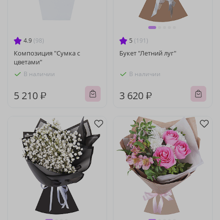
4.9
(98)
5
(191)
Композиция "Сумка с
Букет "Летний луг"
цветами"
В наличии
В наличии
5 210 ₽
3 620 ₽