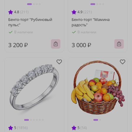
4.8
(211)
4.9
(221)
Бенто-торт "Рубиновый
Бенто-торт "Мамина
пульс"
радость"
В наличии
В наличии
3 200 ₽
3 000 ₽
5
(1856)
5
(54)