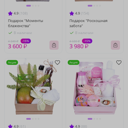
4.9
(108)
4.9
(154)
Подарок "Моменты
Подарок "Роскошная
блаженства"
забота"
В наличии
В наличии
-15%
-15%
4 240 ₽
4 680 ₽
3 600 ₽
3 980 ₽
Акция
Акция
4.9
(61)
4.9
(88)