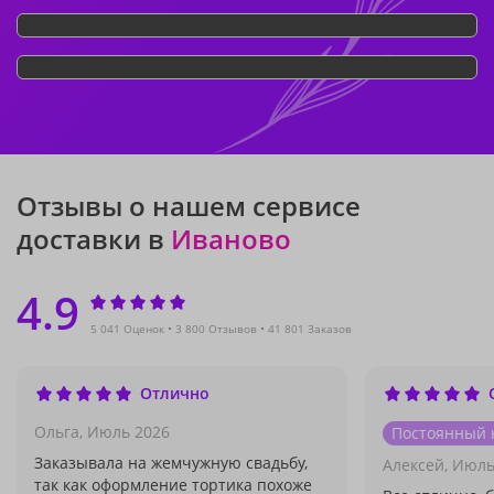
Отзывы о нашем сервисе
доставки в
Иваново
4.9
5 041 Оценок
3 800 Отзывов
41 801 Заказов
Отлично
Ольга,
Июль 2026
Постоянный 
Заказывала на жемчужную свадьбу,
Алексей,
Июль
так как оформление тортика похоже