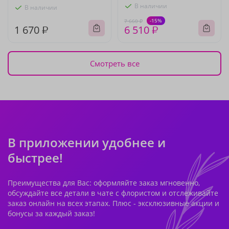
В наличии
В наличии
-15%
7 660 ₽
1 670 ₽
6 510 ₽
Смотреть все
В приложении удобнее и
быстрее!
Преимущества для Вас: оформляйте заказ мгновенно,
обсуждайте все детали в чате с флористом и отслеживайте
заказ онлайн на всех этапах. Плюс - эксклюзивные акции и
бонусы за каждый заказ!