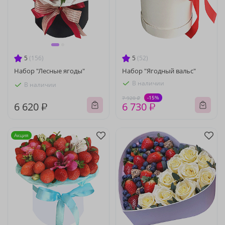
5
(156)
5
(52)
Набор "Лесные ягоды"
Набор "Ягодный вальс"
В наличии
В наличии
-15%
7 920 ₽
6 620 ₽
6 730 ₽
Акция