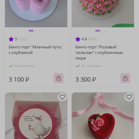
5
(155)
4.9
(104)
Бенто-торт "Млечный путь"
Бенто-торт "Розовый
с клубникой
тюльпан" с клубничным
пюре
В наличии
В наличии
3 100 ₽
3 300 ₽