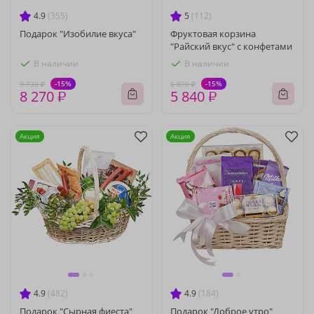
4.9
(355)
5
(112)
Подарок "Изобилие вкуса"
Фруктовая корзина
"Райский вкус" с конфетами
В наличии
В наличии
-15%
-15%
9 730 ₽
6 870 ₽
8 270 ₽
5 840 ₽
Акция
Акция
4.9
(482)
4.9
(184)
Подарок "Сырная фиеста"
Подарок "Доброе утро"