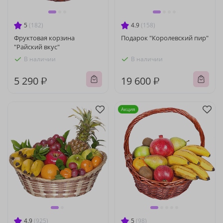
5
(182)
4.9
(158)
Фруктовая корзина
Подарок "Королевский пир"
"Райский вкус"
В наличии
В наличии
5 290 ₽
19 600 ₽
Акция
4.9
(925)
5
(98)