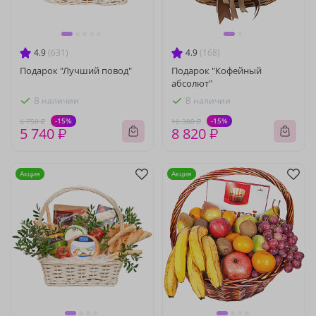
4.9
(631)
4.9
(168)
Подарок "Лучший повод"
Подарок "Кофейный
абсолют"
В наличии
В наличии
-15%
-15%
6 750 ₽
10 380 ₽
5 740 ₽
8 820 ₽
Акция
Акция