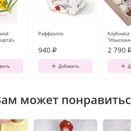
чной
Раффаэлло
Клубника
марта!»
"Изысканн
940
2 790
₽
вить
Добавить
Д
Вам может понравитьс