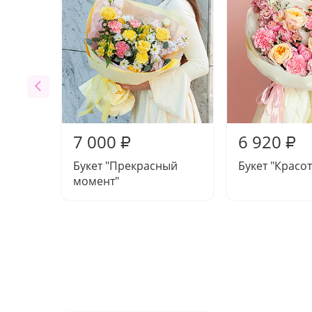
7 000
6 920
₽
₽
Букет "Прекрасный
Букет "Красот
момент"