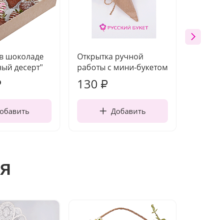
 в шоколаде
Открытка ручной
Ваза п
ый десерт"
работы с мини-букетом
130
1 10
₽
₽
обавить
Добавить
я