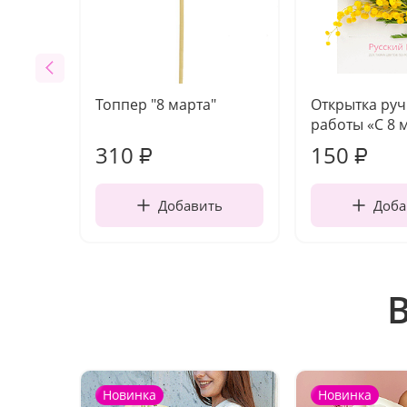
Топпер "8 марта"
Открытка ру
работы «С 8 
310
150
₽
₽
Добавить
Доба
Новинка
Новинка