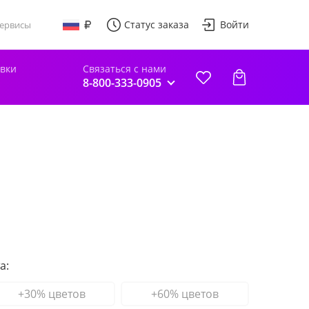
Статус заказа
Войти
ервисы
авки
Связаться с нами
8-800-333-0905
а:
+30% цветов
+60% цветов