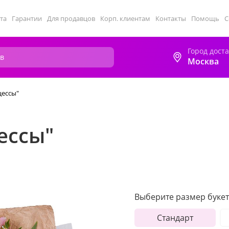
та
Гарантии
Для продавцов
Корп. клиентам
Контакты
Помощь
С
Город дост
Москва
цессы"
ессы"
Выберите размер букет
Стандарт