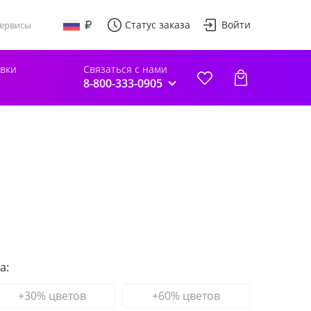
Статус заказа
Войти
ервисы
авки
Связаться с нами
8-800-333-0905
а:
+30% цветов
+60% цветов