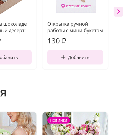
 в шоколаде
Открытка ручной
Ваза п
ый десерт"
работы с мини-букетом
130
1 10
₽
₽
обавить
Добавить
я
Новинка
Новин