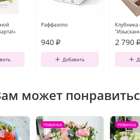
чной
Раффаэлло
Клубника
марта!»
"Изысканн
940
2 790
₽
вить
Добавить
Д
Вам может понравитьс
Новинка
Новинка