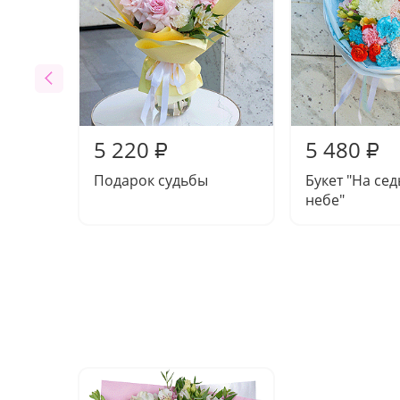
5 220
5 480
₽
₽
Подарок судьбы
Букет "На се
небе"