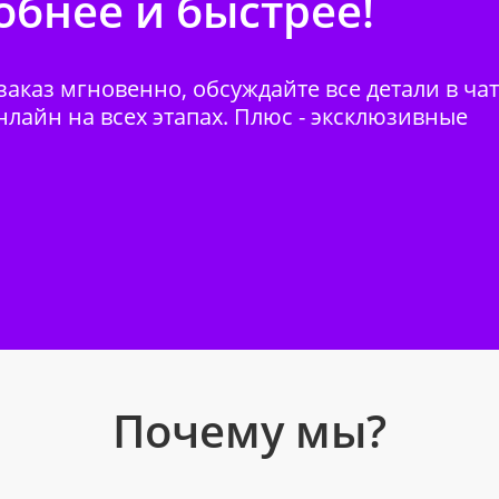
бнее и быстрее!
аказ мгновенно, обсуждайте все детали в ча
нлайн на всех этапах. Плюс - эксклюзивные
Почему мы?