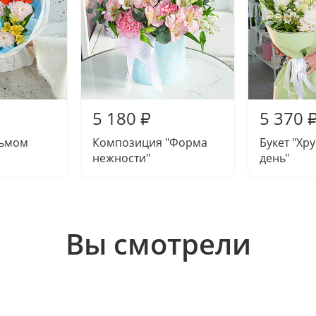
5 180
5 370
₽
дьмом
Композиция "Форма
Букет "Хр
нежности"
день"
Вы смотрели