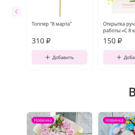
Топпер "8 марта"
Открытка ру
работы «С 8 
310
150
₽
₽
Добавить
Доба
Новинка
Новинка