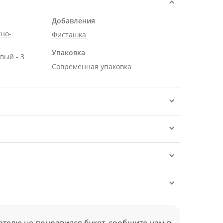
Добавления
но-
Фисташка
Упаковка
вый - 3
Современная упаковка
ателю не понравился букет, сообщите нам в