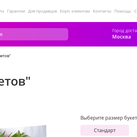
та
Гарантии
Для продавцов
Корп. клиентам
Контакты
Помощь
С
Город дост
Москва
ветов"
етов"
Выберите размер букет
Стандарт