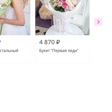
4 870
5 09
₽
₽
устальный
Букет "Первая леди"
Букет 