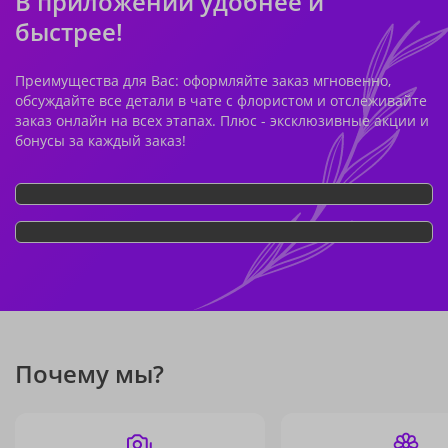
В приложении удобнее и
быстрее!
Преимущества для Вас: оформляйте заказ мгновенно,
обсуждайте все детали в чате с флористом и отслеживайте
заказ онлайн на всех этапах. Плюс - эксклюзивные акции и
бонусы за каждый заказ!
Почему мы?