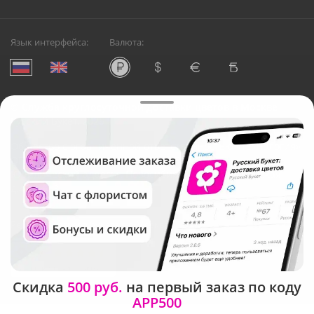
Язык интерфейса:
Валюта:
©
Служба круглосуточной доставки цветов в Москве
Русский Букет, 2026
Общество с ограниченной ответственностью «Технология»
ОГРН: 1195476081745, ИНН: 5410081997
Юридический адрес: г. Новосибирск, ул. Ипподромская,
д.42, оф. 3
Рейтинг Русского букета в г. Москва
Скидка
500 руб.
на первый заказ по коду
APP500