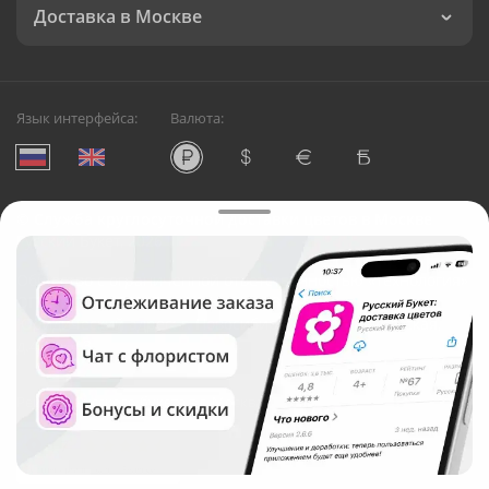
Доставка в Москве
Язык интерфейса:
Валюта:
©
Служба круглосуточной доставки цветов в Москве
Русский Букет, 2026
Общество с ограниченной ответственностью «Технология»
ОГРН: 1195476081745, ИНН: 5410081997
Юридический адрес: г. Новосибирск, ул. Ипподромская,
д.42, оф. 3
Рейтинг Русского букета в г. Москва