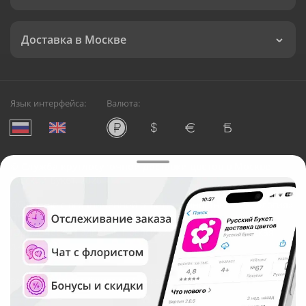
Доставка в Москве
Язык интерфейса:
Валюта:
©
Служба круглосуточной доставки цветов в Москве
Русский Букет, 2026
Общество с ограниченной ответственностью «Технология»
ОГРН: 1195476081745, ИНН: 5410081997
Юридический адрес: г. Новосибирск, ул. Ипподромская,
д.42, оф. 3
Рейтинг Русского букета в г. Москва