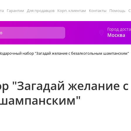
та
Гарантии
Для продавцов
Корп. клиентам
Контакты
Помощь
С
Город дост
Москва
Подарочный набор "Загадай желание с безалкогольным шампанским"
р "Загадай желание с
 шампанским"