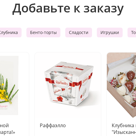
Добавьте к заказу
Клубника
Бенто-торты
Сладости
Игрушки
Т
чной
Раффаэлло
Клубника
марта!»
"Изысканн