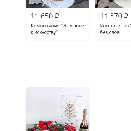
11 650
11 370
₽
₽
Композиция "Из любви
Композиция 
к искусству"
без слов"