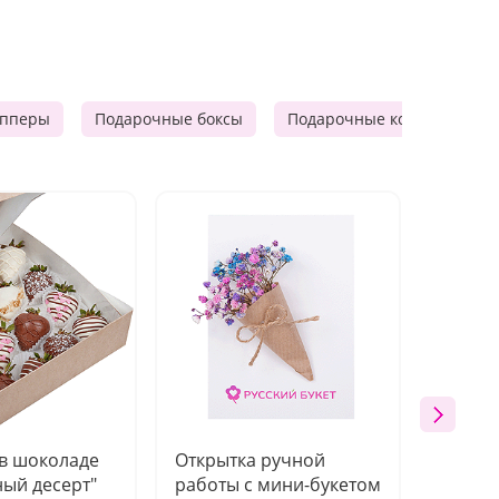
опперы
Подарочные боксы
Подарочные корзины
 в шоколаде
Открытка ручной
Ваза п
ый десерт"
работы с мини-букетом