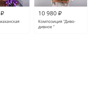
10 980
11 2
₽
₽
маханская
Композиция "Диво-
Букет 
дивное "
пионо