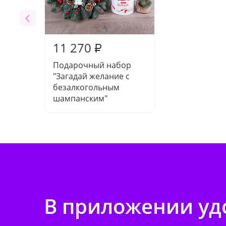
11 270
₽
Подарочный набор
"Загадай желание с
безалкогольным
шампанским"
В приложении удо