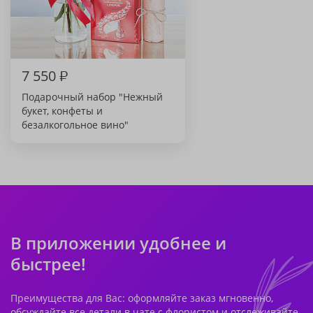
7 550
₽
Подарочный набор "Нежный
букет, конфеты и
безалкогольное вино"
В приложении удобнее и
быстрее!
Преимущества для Вас: оформляйте заказ мгновенно,
обсуждайте все детали в чате с флористом и отслеживайте