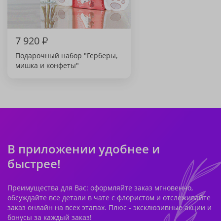
7 920
₽
Подарочный набор "Герберы,
мишка и конфеты"
В приложении удобнее и
быстрее!
Преимущества для Вас: оформляйте заказ мгновенно,
обсуждайте все детали в чате с флористом и отслеживайте
заказ онлайн на всех этапах. Плюс - эксклюзивные акции и
бонусы за каждый заказ!