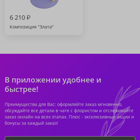
6 210
₽
Композиция "Злата"
В приложении удобнее и
быстрее!
Преимущества для Вас: оформляйте заказ мгновенно,
обсуждайте все детали в чате с флористом и отслеживайте
заказ онлайн на всех этапах. Плюс - эксклюзивные акции и
бонусы за каждый заказ!