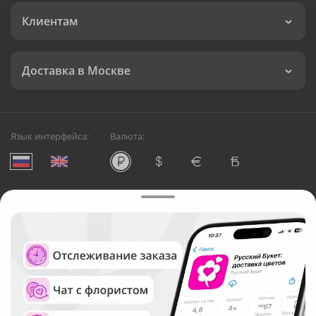
Клиентам
Доставка в Москве
Язык интерфейса:
Валюта:
©
Служба круглосуточной доставки цветов в Москве
Русский Букет, 2026
Общество с ограниченной ответственностью «Технология»
ОГРН: 1195476081745, ИНН: 5410081997
Юридический адрес: г. Новосибирск, ул. Ипподромская,
д.42, оф. 3