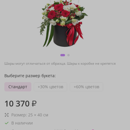
Шары могут отличаться от образца. Шары к коробке не крепятся
Выберите размер букета:
Стандарт
+30% цветов
+60% цветов
10 370
₽
Размер:
25
×
40
см
В наличии