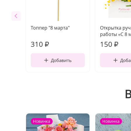
Топпер "8 марта"
Открытка ру
работы «С 8 
310
150
₽
₽
Добавить
Доба
Новинка
Новинка