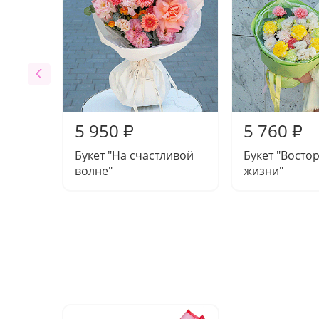
5 950
5 760
₽
₽
Букет "На счастливой
Букет "Востор
волне"
жизни"