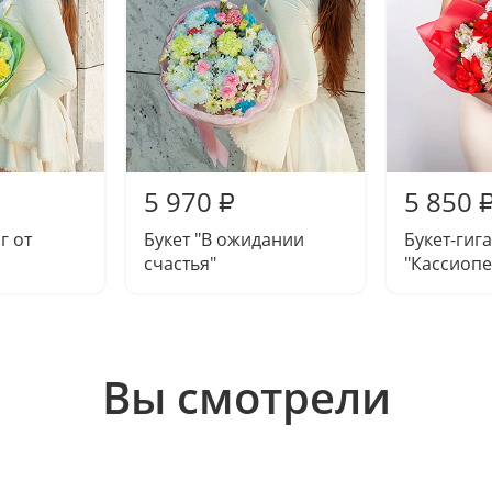
5 970
5 850
₽
г от
Букет "В ожидании
Букет-гиг
счастья"
"Кассиопе
Вы смотрели