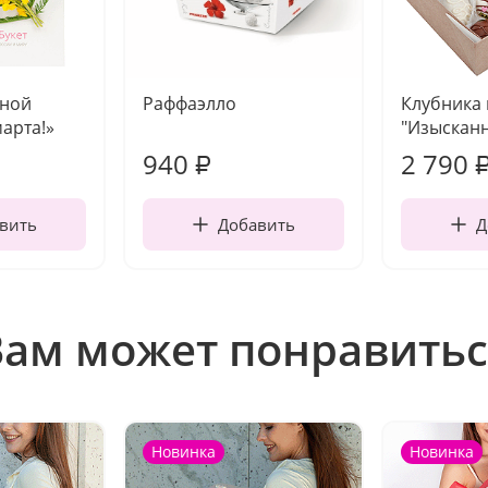
чной
Раффаэлло
Клубника
марта!»
"Изысканн
940
2 790
₽
вить
Добавить
Д
Вам может понравитьс
Новинка
Новинка