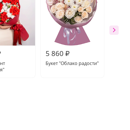
5 860
5 86
₽
₽
ант
Букет "Облако радости"
Букет 
я"