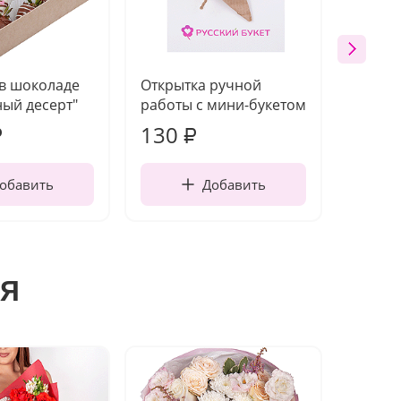
 в шоколаде
Открытка ручной
Ваза п
ый десерт"
работы с мини-букетом
130
1 10
₽
₽
обавить
Добавить
я