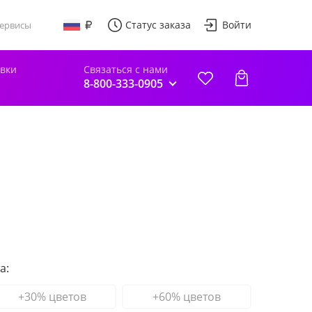
Статус заказа
Войти
ервисы
авки
Связаться с нами
8-800-333-0905
а:
+30% цветов
+60% цветов