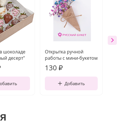
 в шоколаде
Открытка ручной
Ваза п
ый десерт"
работы с мини-букетом
130
1 10
₽
₽
обавить
Добавить
я