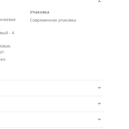
.
Упаковка
ранжевая
Современная упаковка
вый - 4
мовая,
шт.
рко-