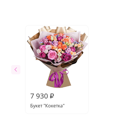
7 930
₽
Букет "Кокетка"