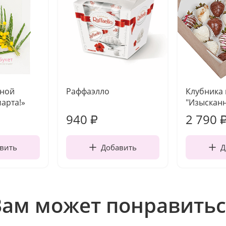
чной
Раффаэлло
Клубника
марта!»
"Изысканн
940
2 790
₽
вить
Добавить
Д
Вам может понравитьс