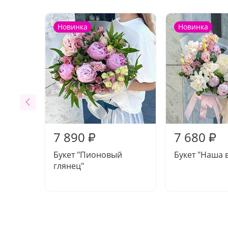
Новинка
Новинка
7 890
7 680
₽
₽
Букет "Пионовый
Букет "Наша 
глянец"