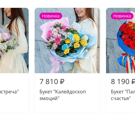
Новинка
Новинка
7 810
8 190
₽
встреча"
Букет "Калейдоскоп
Букет "Па
эмоций"
счастья"