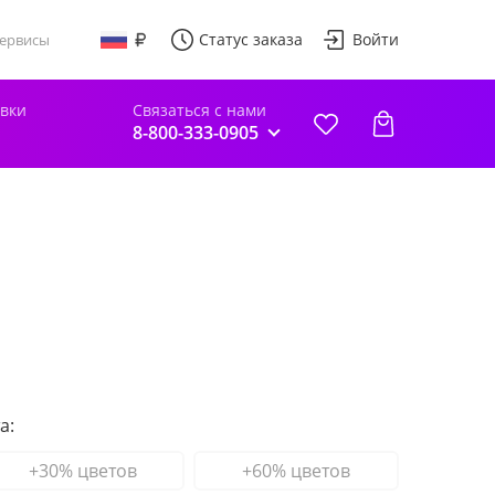
Статус заказа
Войти
ервисы
авки
Связаться с нами
8-800-333-0905
а:
+30% цветов
+60% цветов