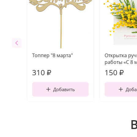
Топпер "8 марта"
Открытка ру
работы «С 8 
310
150
₽
₽
Добавить
Доба