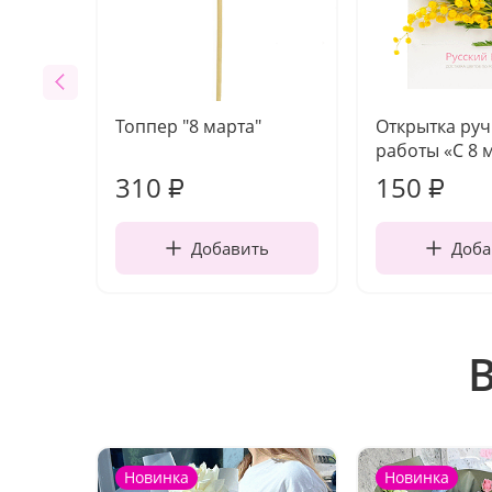
Топпер "8 марта"
Открытка ру
работы «С 8 
310
150
₽
₽
Добавить
Доба
Новинка
Новинка