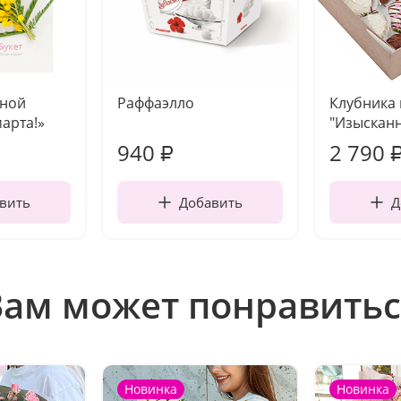
чной
Раффаэлло
Клубника
марта!»
"Изысканн
940
2 790
₽
вить
Добавить
Д
Вам может понравитьс
Новинка
Новинка