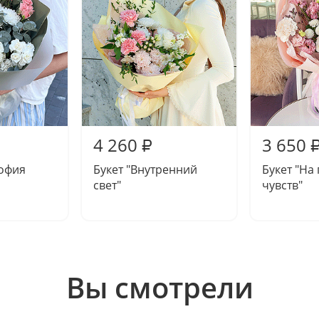
4 260
3 650
₽
софия
Букет "Внутренний
Букет "На
свет"
чувств"
Вы смотрели