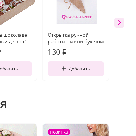
 в шоколаде
Открытка ручной
Ваза п
ый десерт"
работы с мини-букетом
130
1 10
₽
₽
обавить
Добавить
я
Новинка
Новин