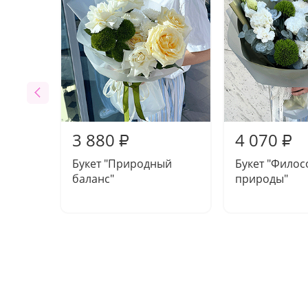
3 880
4 070
₽
₽
Букет "Природный
Букет "Фило
баланс"
природы"