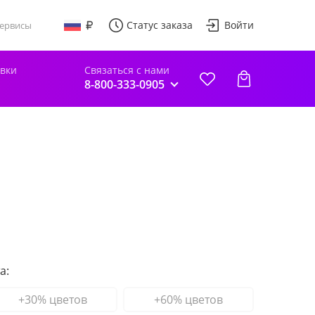
Статус заказа
Войти
ервисы
авки
Связаться с нами
8-800-333-0905
а:
+30% цветов
+60% цветов