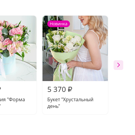
Новинка
Новин
5 370
5 19
₽
₽
ия "Форма
Букет "Хрустальный
Букет 
"
день"