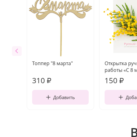
Топпер "8 марта"
Открытка ру
работы «С 8 
310
150
₽
₽
Добавить
Доба