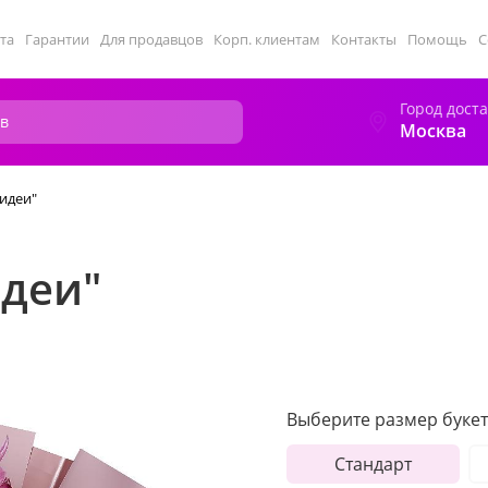
та
Гарантии
Для продавцов
Корп. клиентам
Контакты
Помощь
С
Город дост
Москва
хидеи"
идеи"
Выберите размер букет
Стандарт