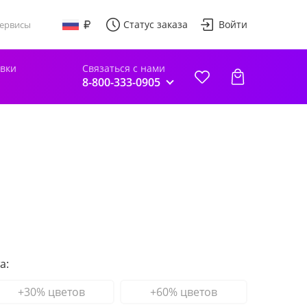
Статус заказа
Войти
ервисы
авки
Связаться с нами
8-800-333-0905
а:
+30% цветов
+60% цветов