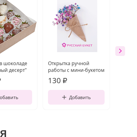
 в шоколаде
Открытка ручной
Ваза п
ый десерт"
работы с мини-букетом
130
1 10
₽
₽
обавить
Добавить
я