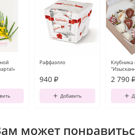
чной
Раффаэлло
Клубника
марта!»
"Изысканн
940
2 790
₽
вить
Добавить
Д
Вам может понравитьс