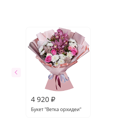
4 920
₽
Букет "Ветка орхидеи"