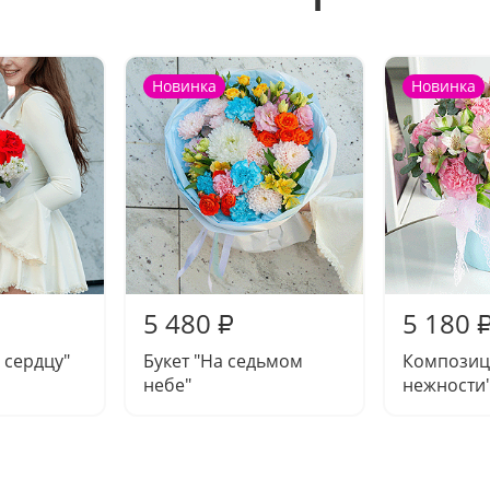
Новинка
Новинка
5 480
5 180
₽
 сердцу"
Букет "На седьмом
Композиц
небе"
нежности