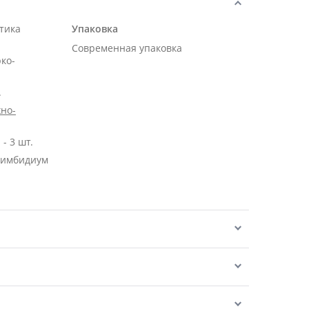
тика
Упаковка
Современная упаковка
рко-
.
но-
- 3 шт.
Цимбидиум