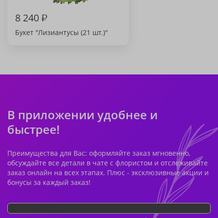
8 240
₽
Букет "Лизиантусы (21 шт.)"
В приложении удобнее и
быстрее!
Преимущества для Вас: оформляйте заказ мгновенно,
обсуждайте все детали в чате с флористом и отслеживайте
заказ онлайн на всех этапах. Плюс - эксклюзивные акции и
бонусы за каждый заказ!