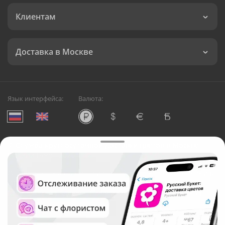
Клиентам
Доставка в Москве
Язык интерфейса:
Валюта:
©
Служба круглосуточной доставки цветов в Москве
Русский Букет, 2026
Общество с ограниченной ответственностью «Технология»
ОГРН: 1195476081745, ИНН: 5410081997
Юридический адрес: г. Новосибирск, ул. Ипподромская,
д.42, оф. 3