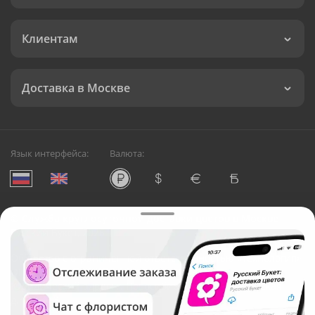
Клиентам
Доставка в Москве
Язык интерфейса:
Валюта:
©
Служба круглосуточной доставки цветов в Москве
Русский Букет, 2026
Общество с ограниченной ответственностью «Технология»
ОГРН: 1195476081745, ИНН: 5410081997
Юридический адрес: г. Новосибирск, ул. Ипподромская,
д.42, оф. 3