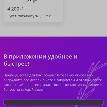
4 200
₽
Букет "Лизиантусы (9 шт.)"
В приложении удобнее и
быстрее!
Преимущества для Вас: оформляйте заказ мгновенно,
обсуждайте все детали в чате с флористом и отслеживайте
заказ онлайн на всех этапах. Плюс - эксклюзивные акции и
бонусы за каждый заказ!