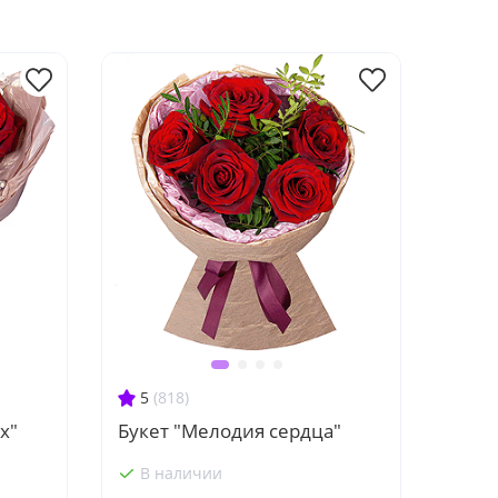
5
(818)
х"
Букет "Мелодия сердца"
В наличии