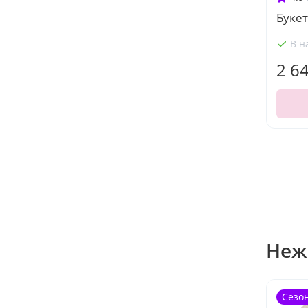
Букет
В н
2 6
Неж
Сезо