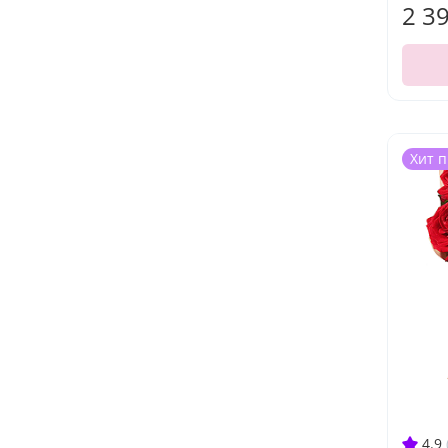
2 3
Хит 
4.9