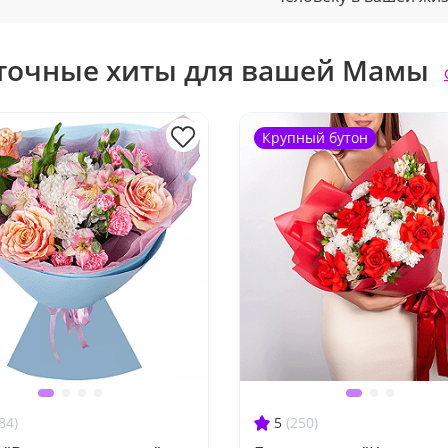
точные хиты для вашей Мамы
Крупный бутон
84)
5
(250)