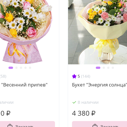
(58)
5
(144)
т "Весенний припев"
Букет "Энергия солнца
аличии
В наличии
10 ₽
4 380 ₽