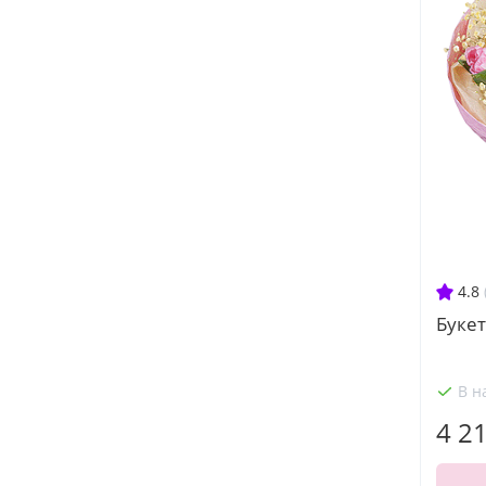
4.8
Буке
В н
4 2