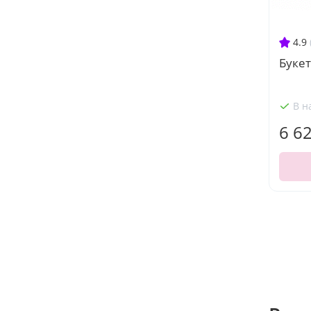
4.9
Буке
В н
6 6