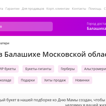
та
Гарантии
Для продавцов
Корп. клиентам
Контакты
Помощь
С
Город дост
Балаших
матери
в Балашихе Московской обла
VIP букеты
Букеты-гиганты
Герберы
Альстромер
околаде
Подарки
Хиты продаж
Новинки
ый букет в нашей подборке ко Дню Мамы создан, чтобы 
человеку в вашей жиз