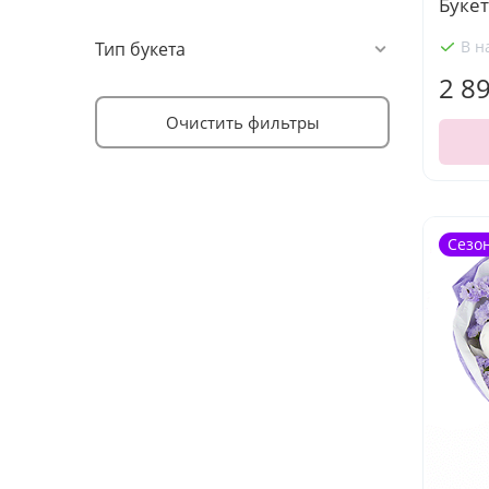
Букет
В н
Тип букета
2 8
Очистить фильтры
Сезо