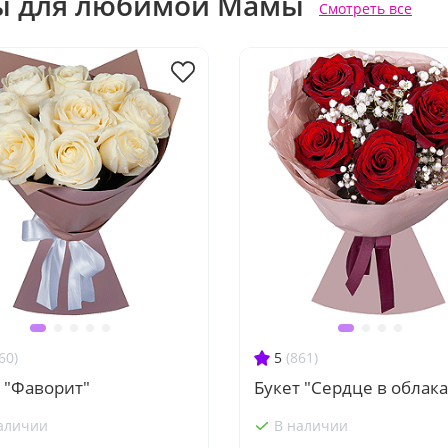
ы для любимой Мамы
Смотреть все
60)
5
(861)
 "Фаворит"
Букет "Сердце в облака
аличии
В наличии