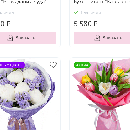
 "В ожидании чуда"
Букет-гигант "Кассиопе
аличии
В наличии
90 ₽
5 580 ₽
Заказать
Заказать
нные цветы
Акция