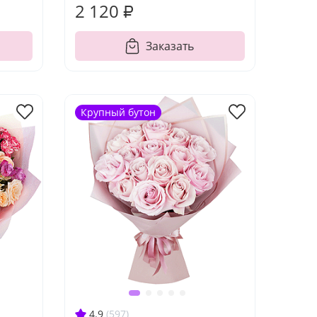
2 120 ₽
Заказать
Крупный бутон
4.9
(597)