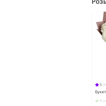
Роз
5
(9
Букет
В н