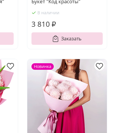
я"
Букет "Код красоты"
В наличии
3 810 ₽
Заказать
Новинка