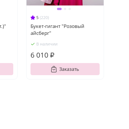
5
(220)
.)"
Букет-гигант "Розовый
айсберг"
В наличии
6 010 ₽
Заказать