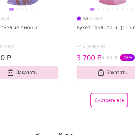
(653)
4.9
(3380)
т "Белые пионы"
Букет "Тюльпаны (11 шт
аличии
В наличии
20 ₽
3 700 ₽
4 350 ₽
-15%
Заказать
Заказать
Смотреть все