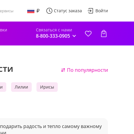
Статус заказа
Войти
ервисы
авки
Связаться с нами
а
8-800-333-0905
сти
По популярности
ии
Лилии
Ирисы
подарить радость и тепло самому важному
ни.