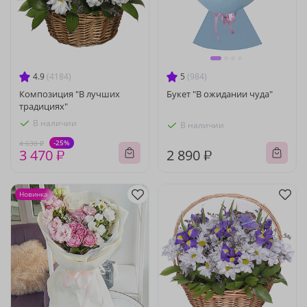
4.9
(4184)
5
(984)
Композиция "В лучших
Букет "В ожидании чуда"
традициях"
В наличии
В наличии
-25%
4 630 ₽
3 470 ₽
2 890 ₽
Новинка