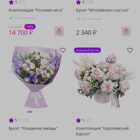
5
(27)
5
(339)
Композиция "Розовая нега"
Букет "Мгновения счастья"
В наличии
В наличии
-10%
16 330 ₽
14 700 ₽
2 340 ₽
Крупный бутон
5
(1137)
5
(27)
Букет "Рождение звезды"
Композиция "Королевский
бархат"