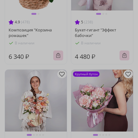
4.9
(478)
5
(238)
Композиция "Корзина
Букет-гигант "Эффект
ромашек"
бабочки"
В наличии
В наличии
6 340 ₽
4 480 ₽
Крупный бутон