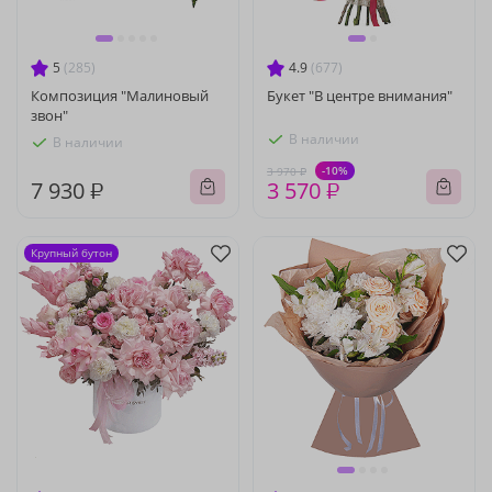
5
(285)
4.9
(677)
Композиция "Малиновый
Букет "В центре внимания"
звон"
В наличии
В наличии
-10%
3 970 ₽
7 930 ₽
3 570 ₽
Крупный бутон