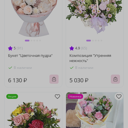
5
(91)
4.9
(65)
Букет "Цветочная пудра"
Композиция "Утренняя
нежность"
В наличии
В наличии
6 130 ₽
5 030 ₽
Акция
Новинка