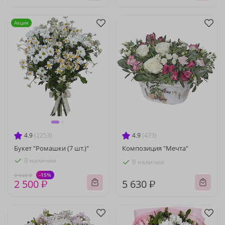
Акция
4.9
(2253)
4.9
(473)
Букет "Ромашки (7 шт.)"
Композиция "Мечта"
В наличии
В наличии
-15%
2 940 ₽
2 500 ₽
5 630 ₽