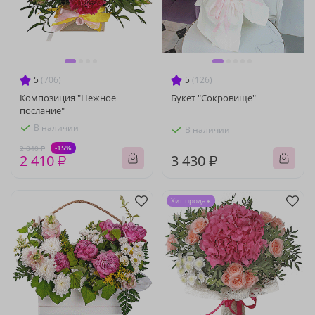
5
(706)
5
(126)
Композиция "Нежное
Букет "Сокровище"
послание"
В наличии
В наличии
-15%
2 840 ₽
2 410 ₽
3 430 ₽
Хит продаж