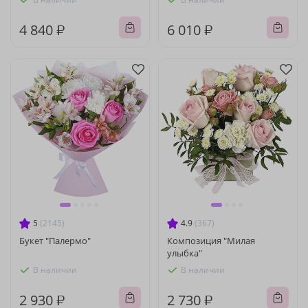
4 840 ₽
6 010 ₽
5
(2145)
4.9
(367)
Букет "Палермо"
Композиция "Милая
улыбка"
В наличии
В наличии
2 930 ₽
2 730 ₽