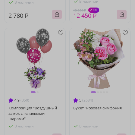
В наличии
В наличии
-10%
13 830 ₽
2 780 ₽
12 450 ₽
4.9
(350)
5
(2684)
Композиция "Воздушный
Букет "Розовая симфония"
замок с гелиевыми
шарами"
В наличии
В наличии