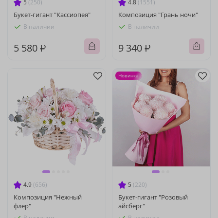
5
(250)
4.8
(1551)
Букет-гигант "Кассиопея"
Композиция "Грань ночи"
В наличии
В наличии
5 580 ₽
9 340 ₽
Новинка
4.9
(656)
5
(220)
Композиция "Нежный
Букет-гигант "Розовый
флер"
айсберг"
В наличии
В наличии