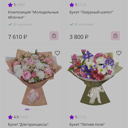
5
(346)
5
(113)
Композиция "Молодильные
Букет "Лазурный шепот"
яблочки"
В наличии
В наличии
7 610 ₽
3 800 ₽
4.9
(123)
5
(112)
Букет "Для принцессы"
Букет "Летнее поле"