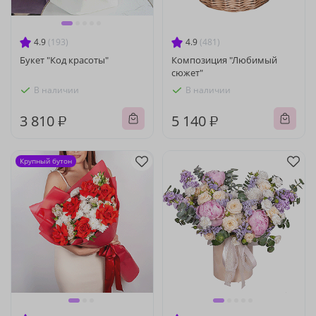
4.9
(193)
4.9
(481)
Букет "Код красоты"
Композиция "Любимый
сюжет"
В наличии
В наличии
3 810 ₽
5 140 ₽
Крупный бутон