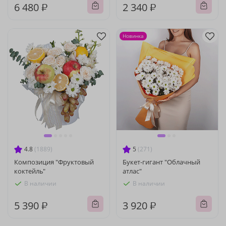
6 480 ₽
2 340 ₽
Новинка
4.8
(1889)
5
(271)
Композиция "Фруктовый
Букет-гигант "Облачный
коктейль"
атлас"
В наличии
В наличии
5 390 ₽
3 920 ₽