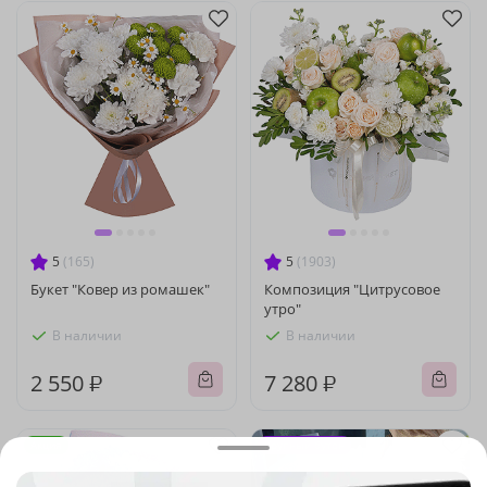
5
(165)
5
(1903)
Букет "Ковер из ромашек"
Композиция "Цитрусовое
утро"
В наличии
В наличии
2 550 ₽
7 280 ₽
Акция
Крупный бутон