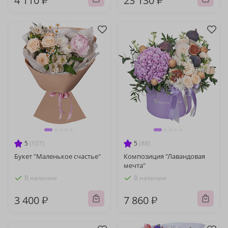
4 110 ₽
23 130 ₽
5
(107)
5
(88)
Букет "Маленькое счастье"
Композиция "Лавандовая
мечта"
В наличии
В наличии
3 400 ₽
7 860 ₽