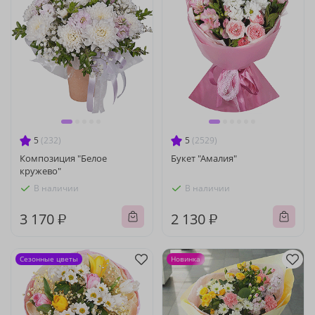
5
(232)
5
(2529)
Композиция "Белое
Букет "Амалия"
кружево"
В наличии
В наличии
3 170 ₽
2 130 ₽
Сезонные цветы
Новинка