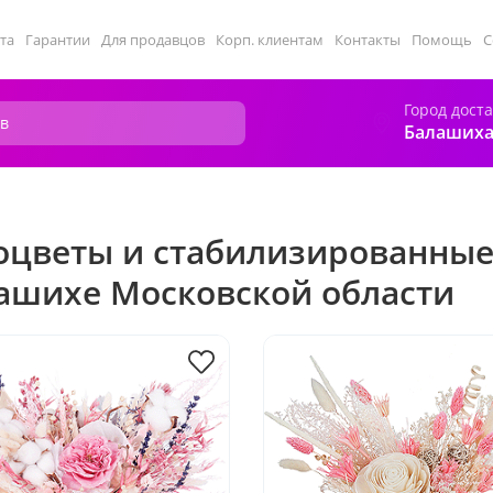
та
Гарантии
Для продавцов
Корп. клиентам
Контакты
Помощь
С
Город дост
Балаших
оцветы и стабилизированные
ашихе Московской области