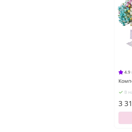
4.9
Комп
В н
3 3