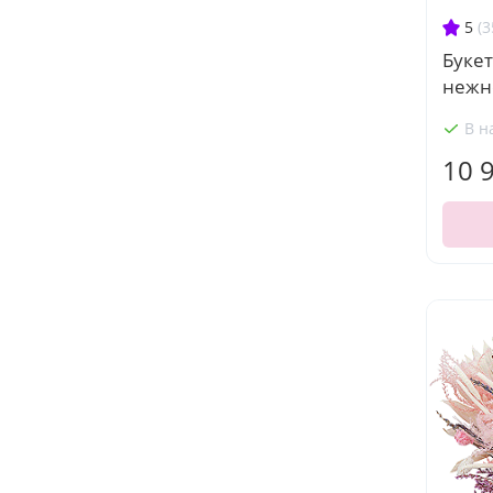
5
(3
Букет
нежн
В н
10 