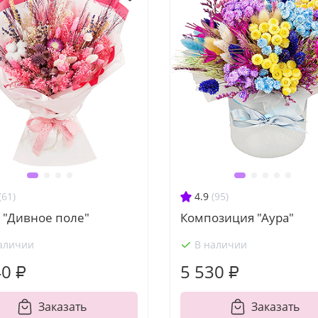
(61)
4.9
(95)
 "Дивное поле"
Композиция "Аура"
аличии
В наличии
40 ₽
5 530 ₽
Заказать
Заказать