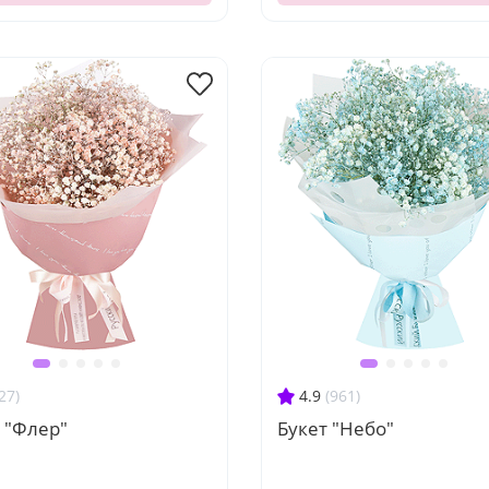
27)
4.9
(961)
 "Флер"
Букет "Небо"