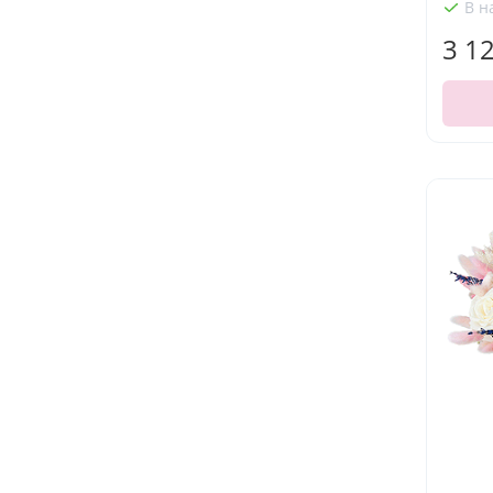
В н
3 1