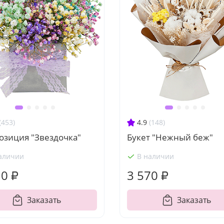
(453)
4.9
(148)
озиция "Звездочка"
Букет "Нежный беж"
аличии
В наличии
10 ₽
3 570 ₽
Заказать
Заказать