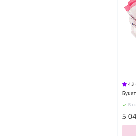
4.9
Букет
В н
5 0