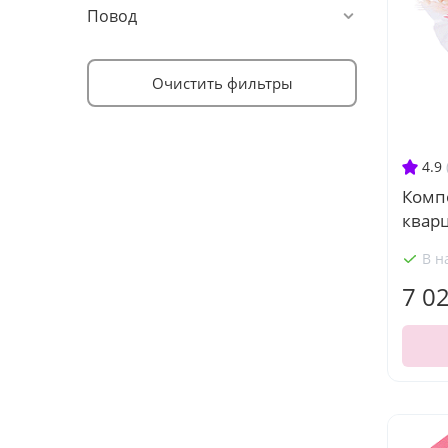
Повод
Очистить фильтры
4.9
Комп
квар
В н
7 0