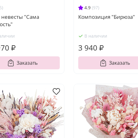
5)
4.9
(97)
 невесты "Сама
Композиция "Бирюза"
ость"
аличии
В наличии
970 ₽
3 940 ₽
Заказать
Заказать