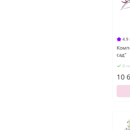
4.9
Комп
сад"
В н
10 