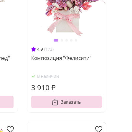
4.9
(172)
лед"
Композиция "Фелисити"
В наличии
3 910 ₽
Заказать