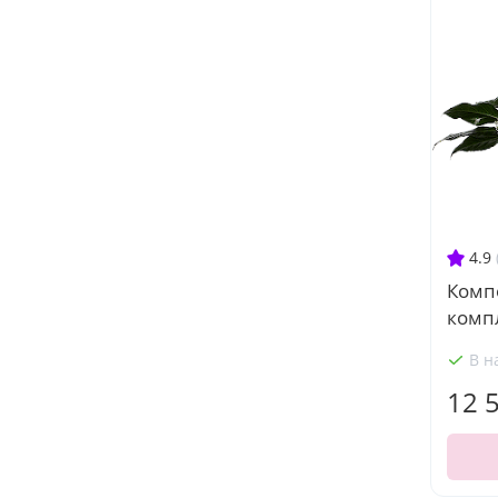
4.9
Комп
комп
В н
12 