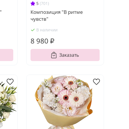
5
(701)
"
Композиция "В ритме
чувств"
В наличии
8 980 ₽
Заказать