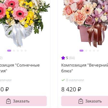
2)
5
(84)
озиция "Солнечные
Композиция "Вечерни
тия"
блюз"
аличии
В наличии
60 ₽
8 420 ₽
Заказать
Заказать