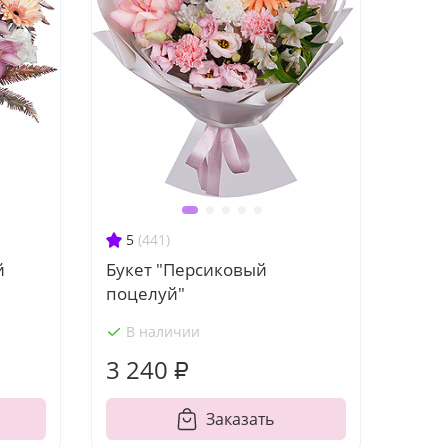
5
(441)
й
Букет "Персиковый
поцелуй"
В наличии
3 240 ₽
Заказать