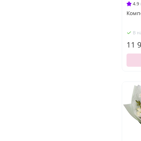
4.9
Комп
В н
11 