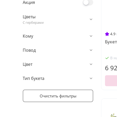
Акция
Цветы
С герберами
4.9
Кому
Букет
Повод
В н
Цвет
6 9
Тип букета
Очистить фильтры