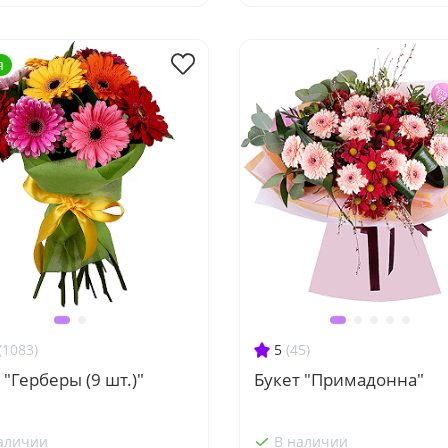
я
(1083)
5
(45)
 "Герберы (9 шт.)"
Букет "Примадонна"
аличии
В наличии