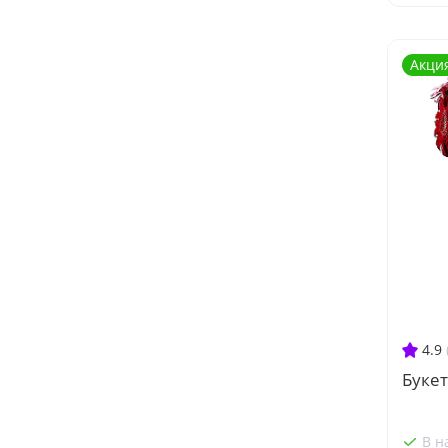
Акци
4.9
Букет
В н