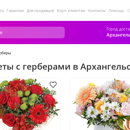
та
Гарантии
Для продавцов
Корп. клиентам
Контакты
Помощь
С
Город дост
Архангел
рберы
еты с герберами в Архангель