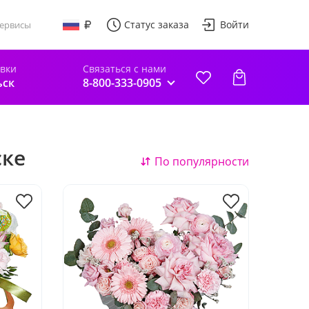
Статус заказа
Войти
ервисы
авки
Связаться с нами
ьск
8-800-333-0905
ске
По популярности