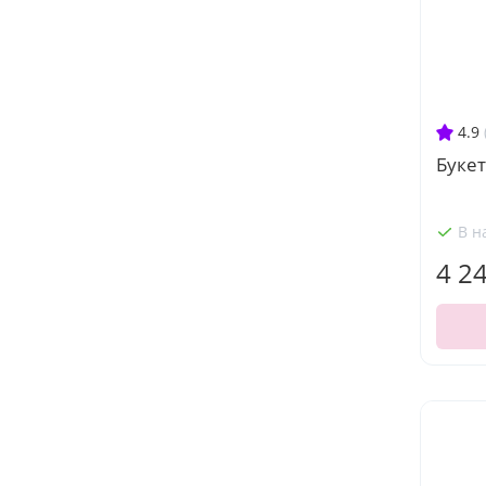
4.9
Букет
В н
4 2