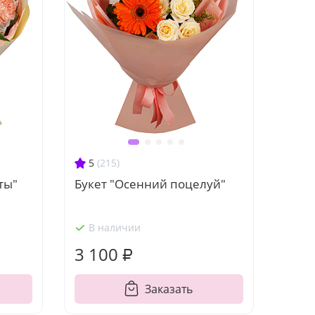
5
(215)
ты"
Букет "Осенний поцелуй"
В наличии
3 100 ₽
Заказать