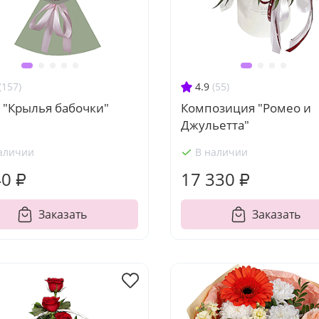
(157)
4.9
(55)
 "Крылья бабочки"
Композиция "Ромео и
Джульетта"
аличии
В наличии
40 ₽
17 330 ₽
Заказать
Заказать