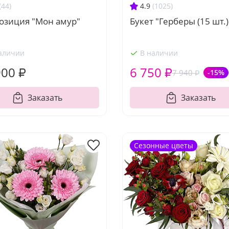
(44)
4.9
(1025)
озиция "Мон амур"
Букет "Герберы (15 шт.)
аличии
В наличии
900 ₽
6 750 ₽
7 940 ₽
-15%
Заказать
Заказать
Сезонные цветы