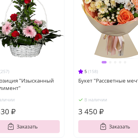
(257)
5
(158)
озиция "Изысканный
Букет "Рассветные меч
лимент"
аличии
В наличии
530 ₽
3 450 ₽
Заказать
Заказать