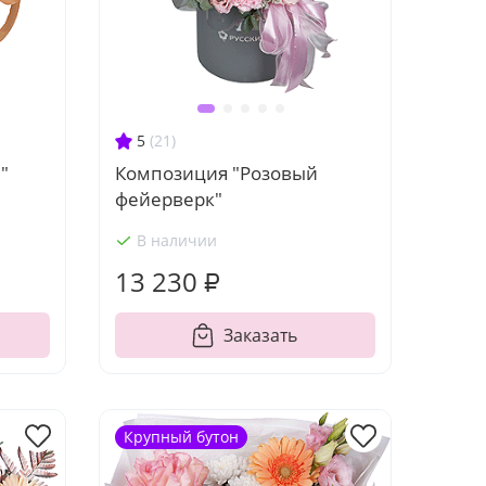
5
(21)
"
Композиция "Розовый
фейерверк"
В наличии
13 230 ₽
Заказать
Крупный бутон