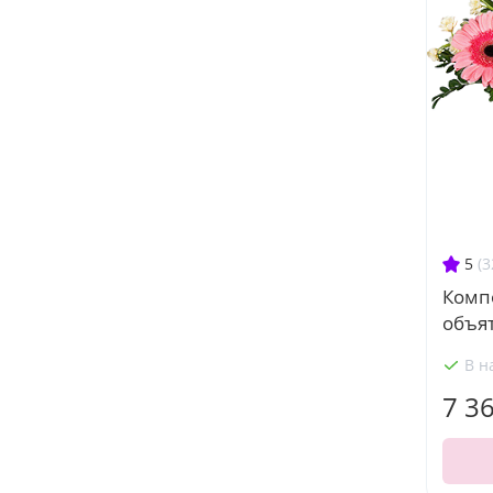
5
(3
Комп
объя
В н
7 3