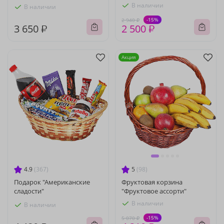
В наличии
В наличии
-15%
2 940 ₽
3 650 ₽
2 500 ₽
Акция
4.9
(367)
5
(98)
Подарок "Американские
Фруктовая корзина
сладости"
"Фруктовое ассорти"
В наличии
В наличии
-15%
5 070 ₽