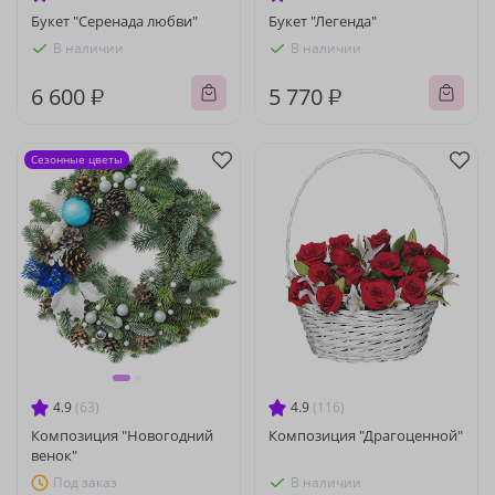
Букет "Серенада любви"
Букет "Легенда"
В наличии
В наличии
6 600 ₽
5 770 ₽
Сезонные цветы
4.9
(63)
4.9
(116)
Композиция "Новогодний
Композиция "Драгоценной"
венок"
Под заказ
В наличии