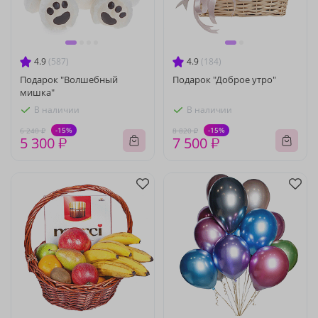
4.9
(587)
4.9
(184)
Подарок "Волшебный
Подарок "Доброе утро"
мишка"
В наличии
В наличии
-15%
-15%
6 240 ₽
8 820 ₽
5 300 ₽
7 500 ₽