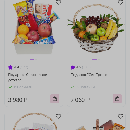
4.9
(177)
4.9
(523)
Подарок "Счастливое
Подарок "Сен-Тропе"
детство"
В наличии
В наличии
3 980 ₽
7 060 ₽