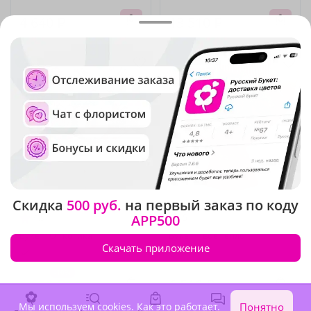
4 640 ₽
13 510 ₽
Акция
Хит продаж
Скидка
500 руб.
на первый заказ по коду
APP500
4.9
(68)
5
(55)
Букет "От котика"
Букет "Твое тепло"
Скачать приложение
В наличии
В наличии
-10%
8 920 ₽
8 030 ₽
6 510 ₽
Мы используем cookies.
Как это работает
.
Понятно