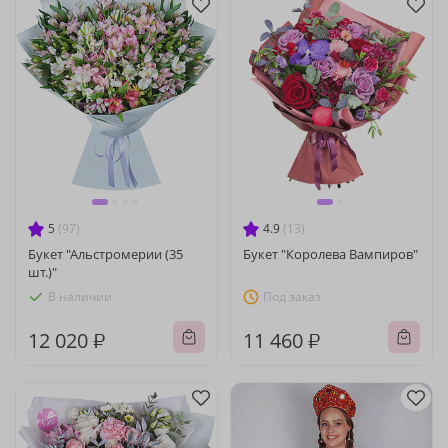
5
(97)
4.9
(13)
Букет "Альстромерии (35
Букет "Королева Вампиров"
шт.)"
В наличии
Под заказ
12 020 ₽
11 460 ₽