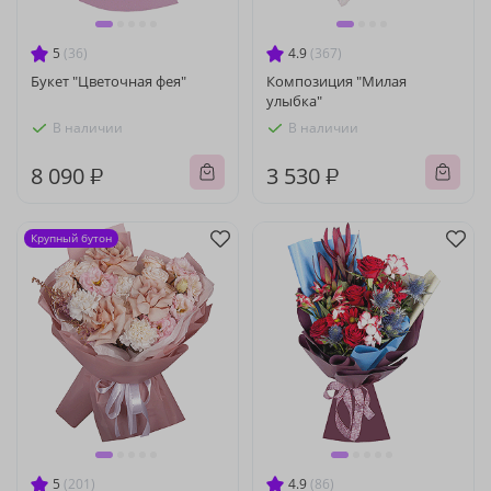
5
(36)
4.9
(367)
Букет "Цветочная фея"
Композиция "Милая
улыбка"
В наличии
В наличии
8 090 ₽
3 530 ₽
Крупный бутон
5
(201)
4.9
(86)