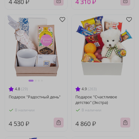
4 480 ₽
4 310 ₽
4.8
(29)
4.9
(263)
Подарок "Радостный день"
Подарок "Счастливое
детство" (Экстра)
В наличии
В наличии
4 530 ₽
4 860 ₽