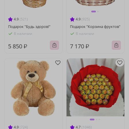
4.9
(521)
4.9
(925)
Подарок "Будь здоров!"
Подарок "Корзина фруктов"
В наличии
В наличии
5 850 ₽
7 170 ₽
4.9
(724)
4.7
(1046)