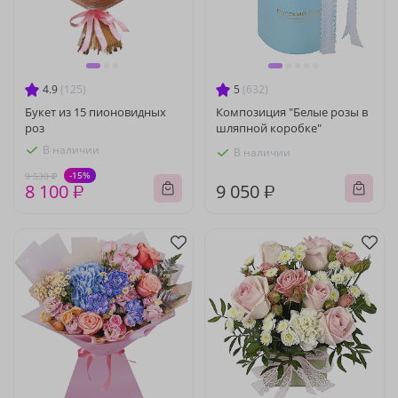
4.9
(125)
5
(632)
Букет из 15 пионовидных
Композиция "Белые розы в
роз
шляпной коробке"
В наличии
В наличии
-15%
9 530 ₽
8 100 ₽
9 050 ₽