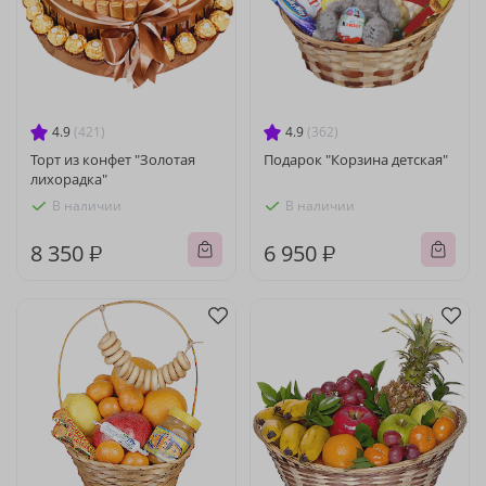
4.9
(421)
4.9
(362)
Торт из конфет "Золотая
Подарок "Корзина детская"
лихорадка"
В наличии
В наличии
8 350 ₽
6 950 ₽