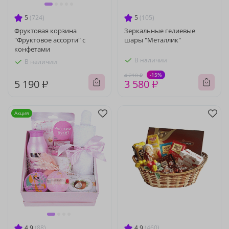
5
(724)
5
(105)
Фруктовая корзина
Зеркальные гелиевые
"Фруктовое ассорти" с
шары "Металлик"
конфетами
В наличии
В наличии
-15%
4 210 ₽
5 190 ₽
3 580 ₽
Акция
4.9
(88)
4.9
(460)