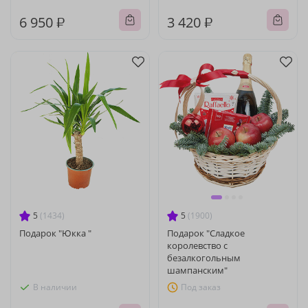
6 950 ₽
3 420 ₽
5
(1434)
5
(1900)
Подарок "Юкка "
Подарок "Сладкое
королевство с
безалкогольным
шампанским"
В наличии
Под заказ