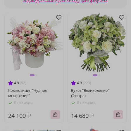
индивидуальный букет от ведущего флориста
.
4.9
(52)
4.9
(223)
Композиция "Чудное
Букет "Великолепие"
мгновение"
(Экстра)
В наличии
В наличии
24 100 ₽
14 680 ₽