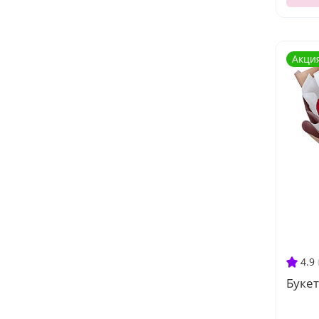
Акци
4.9
Букет