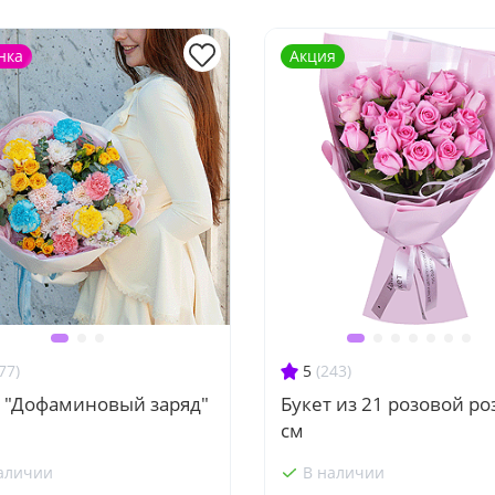
нка
Акция
77)
5
(243)
т "Дофаминовый заряд"
Букет из 21 розовой ро
см
аличии
В наличии