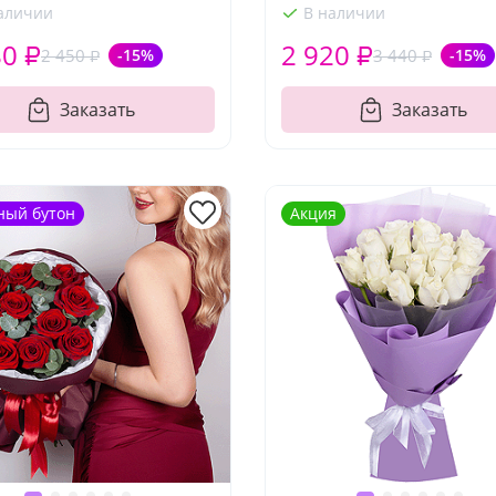
аличии
В наличии
80 ₽
2 920 ₽
2 450 ₽
-15%
3 440 ₽
-15%
Заказать
Заказать
ный бутон
Акция