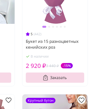
5
(442)
Букет из 15 разноцветных
кенийских роз
В наличии
2 920 ₽
3 440 ₽
-15%
Заказать
Крупный бутон