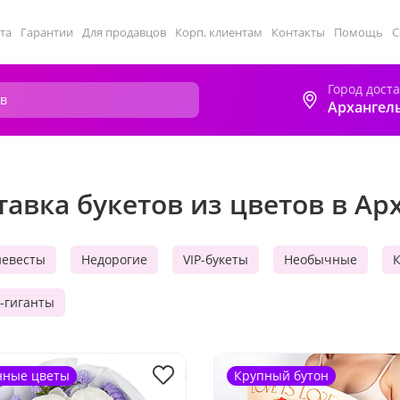
та
Гарантии
Для продавцов
Корп. клиентам
Контакты
Помощь
С
Город дост
Архангел
тавка букетов из цветов в Ар
невесты
Недорогие
VIP-букеты
Необычные
-гиганты
нные цветы
Крупный бутон