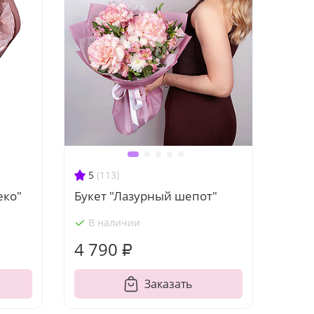
5
(113)
еко"
Букет "Лазурный шепот"
В наличии
4 790 ₽
Заказать