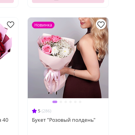
Новинка
5
(286)
з 40
Букет "Розовый полдень"