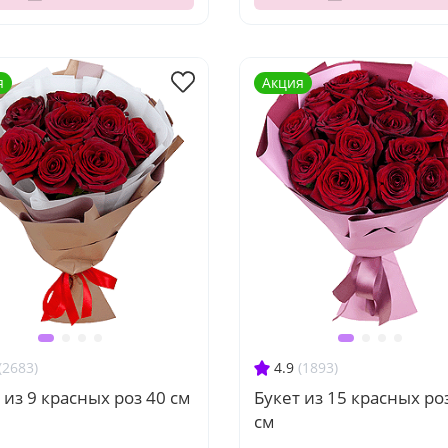
я
Акция
(2683)
4.9
(1893)
 из 9 красных роз 40 см
Букет из 15 красных ро
см