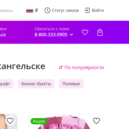
Статус заказа
Войти
ервисы
авки
Связаться с нами
ьск
8-800-333-0905
хангельске
По популярности
Крафт
Бизнес-букеты
Полевые
Акция