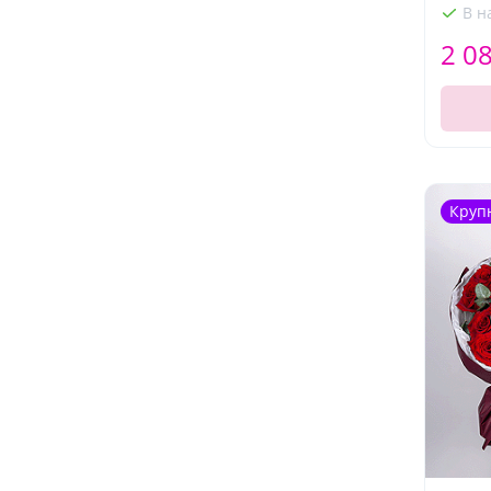
В н
2 0
Круп