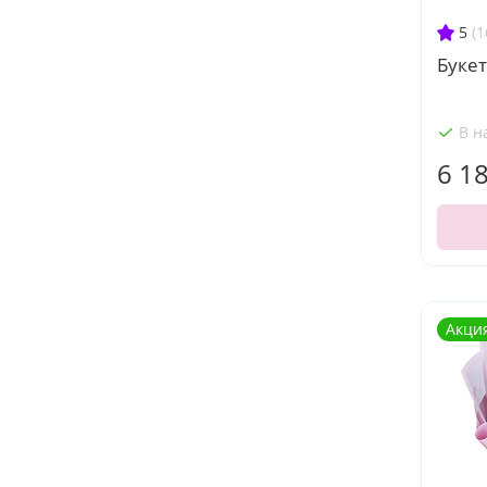
5
(1
Букет
В н
6 1
Акци