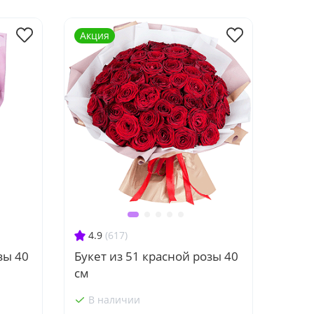
Акция
4.9
(617)
зы 40
Букет из 51 красной розы 40
см
В наличии