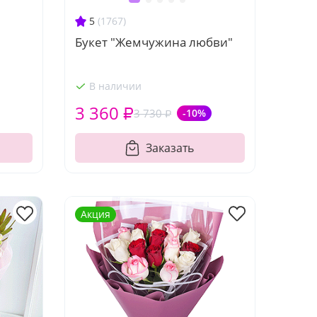
5
(1767)
Букет "Жемчужина любви"
В наличии
3 360 ₽
3 730 ₽
-10%
Заказать
Акция