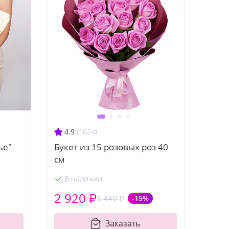
4.9
(1024)
ье"
Букет из 15 розовых роз 40
см
В наличии
2 920 ₽
3 440 ₽
-15%
Заказать