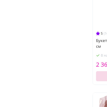
5
(1
Букет
см
В н
2 3