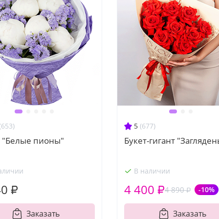
(653)
5
(677)
т "Белые пионы"
Букет-гигант "Загляден
аличии
В наличии
40 ₽
4 400 ₽
4 890 ₽
-10%
Заказать
Заказать