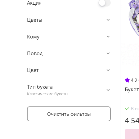
Акция
Цветы
Кому
Повод
Цвет
4.9
Тип букета
Буке
Классические букеты
В н
Очистить фильтры
4 5