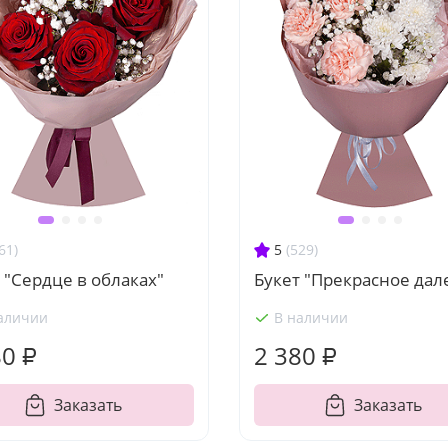
61)
5
(529)
 "Сердце в облаках"
Букет "Прекрасное дал
аличии
В наличии
80 ₽
2 380 ₽
Заказать
Заказать