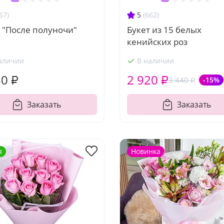
67)
5
(662)
 "После полуночи"
Букет из 15 белых
кенийских роз
аличии
В наличии
80 ₽
2 920 ₽
3 440 ₽
-15%
Заказать
Заказать
я
Новинка