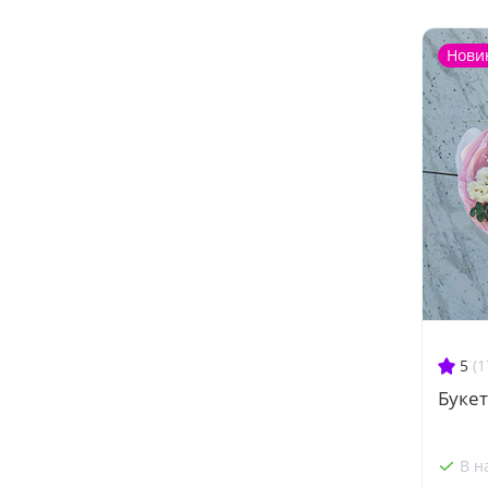
Нови
5
(1
Буке
В н