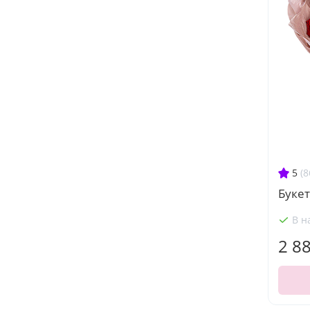
5
(8
Букет
В н
2 8