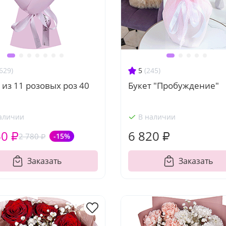
629)
5
(245)
 из 11 розовых роз 40
Букет "Пробуждение"
аличии
В наличии
60 ₽
6 820 ₽
2 780 ₽
-15%
Заказать
Заказать