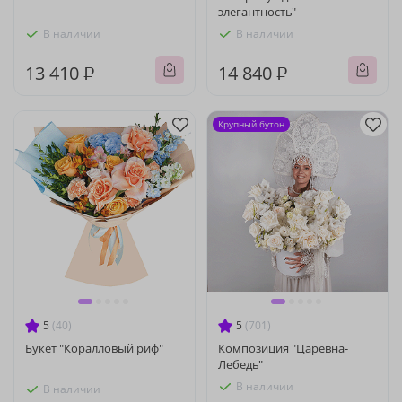
элегантность"
В наличии
В наличии
13 410 ₽
14 840 ₽
Крупный бутон
5
(40)
5
(701)
Букет "Коралловый риф"
Композиция "Царевна-
Лебедь"
В наличии
В наличии