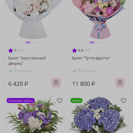
5
(79)
4.8
(36)
Букет "Хрустальный
Букет "Тутти-фрутти"
дворец"
В наличии
В наличии
6 420 ₽
11 800 ₽
Сезонные цветы
Акция