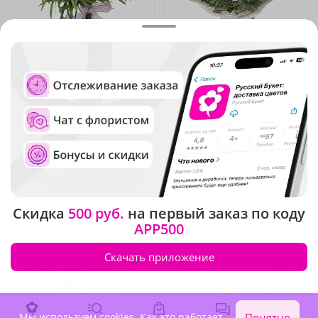
5
(15)
4.9
(344)
Букет невесты "Цветочная
Букет "Седьмое небо"
вуаль"
В наличии
В наличии
-10%
6 920 ₽
6 070 ₽
6 230 ₽
Сезонные цветы
Скидка
500 руб.
на первый заказ по коду
APP500
Скачать приложение
Мы используем cookies.
Как это работает
.
Понятно