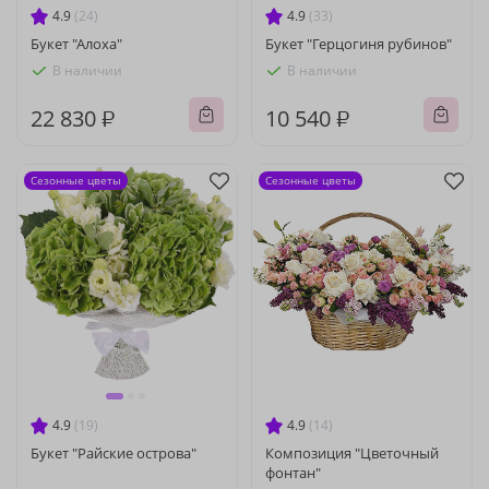
4.9
(24)
4.9
(33)
Букет "Алоха"
Букет "Герцогиня рубинов"
В наличии
В наличии
22 830 ₽
10 540 ₽
Сезонные цветы
Сезонные цветы
4.9
(19)
4.9
(14)
Букет "Райские острова"
Композиция "Цветочный
фонтан"