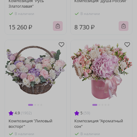
Композиция "Русь
Композиция "Душа России"
Златоглавая"
В наличии
В наличии
15 260 ₽
8 730 ₽
4.9
(1902)
5
(59)
Композиция "Лиловый
Композиция "Ароматный
восторг"
сон"
В наличии
В наличии