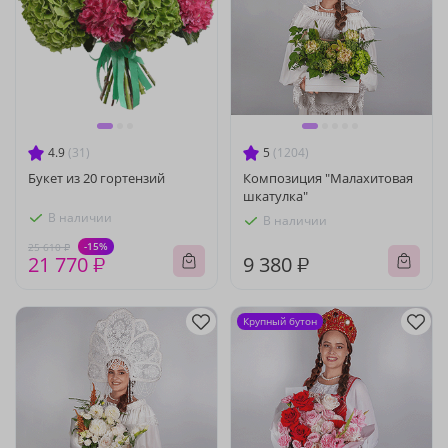
4.9
(31)
5
(1204)
Букет из 20 гортензий
Композиция "Малахитовая
шкатулка"
В наличии
В наличии
-15%
25 610 ₽
21 770 ₽
9 380 ₽
Крупный бутон