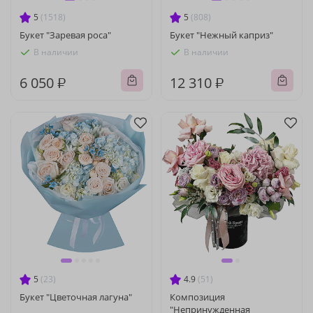
5
(1518)
5
(808)
Букет "Заревая роса"
Букет "Нежный каприз"
В наличии
В наличии
6 050 ₽
12 310 ₽
5
(23)
4.9
(51)
Букет "Цветочная лагуна"
Композиция
"Непринужденная