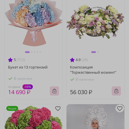
5
(712)
4.9
(29)
Букет из 13 гортензий
Композиция
"Торжественный момент"
В наличии
В наличии
-15%
17 280 ₽
14 690 ₽
56 030 ₽
Акция