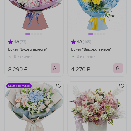
4.9
(73)
4.9
(465)
Букет "Будем вместе"
Букет "Высоко в небе"
В наличии
В наличии
8 290 ₽
4 270 ₽
Крупный бутон