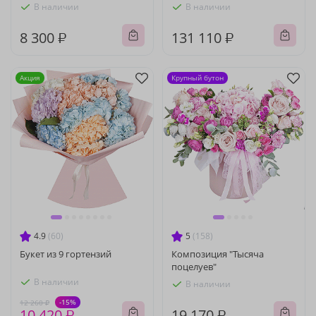
В наличии
В наличии
8 300 ₽
131 110 ₽
Акция
Крупный бутон
4.9
(60)
5
(158)
Букет из 9 гортензий
Композиция "Тысяча
поцелуев"
В наличии
В наличии
-15%
12 260 ₽
10 420 ₽
19 170 ₽