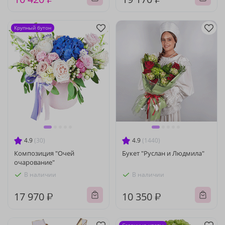
Крупный бутон
4.9
(30)
4.9
(1440)
Композиция "Очей
Букет "Руслан и Людмила"
очарование"
В наличии
В наличии
17 970 ₽
10 350 ₽