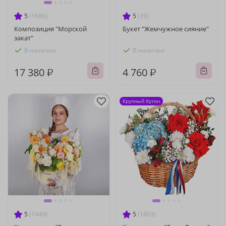
5
(1686)
5
(39)
Композиция "Морской
Букет "Жемчужное сияние"
закат"
В наличии
В наличии
17 380 ₽
4 760 ₽
Крупный бутон
5
(1449)
5
(1803)