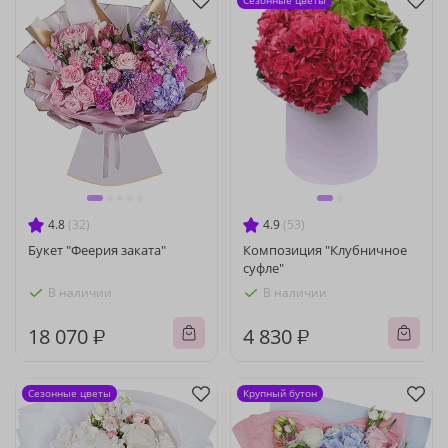
Сезонные цветы
4.8
(32)
4.9
(53)
Букет "Феерия заката"
Композиция "Клубничное
суфле"
В наличии
В наличии
18 070 ₽
4 830 ₽
Сезонные цветы
Крупный бутон