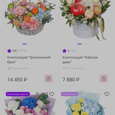
4.8
(1916)
5
(23)
Композиция "Тропический
Композиция "Райские
бриз"
дары"
В наличии
В наличии
14 450 ₽
7 880 ₽
Сезонные цветы
Хит продаж