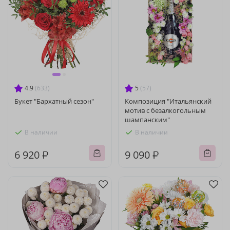
4.9
(633)
5
(57)
Букет "Бархатный сезон"
Композиция "Итальянский
мотив с безалкогольным
шампанским"
В наличии
В наличии
6 920 ₽
9 090 ₽