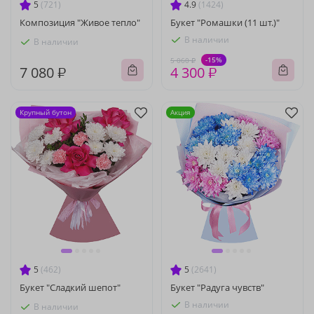
5
(721)
4.9
(1424)
Композиция "Живое тепло"
Букет "Ромашки (11 шт.)"
В наличии
В наличии
-15%
5 060 ₽
7 080 ₽
4 300 ₽
Крупный бутон
Акция
5
(462)
5
(2641)
Букет "Сладкий шепот"
Букет "Радуга чувств"
В наличии
В наличии