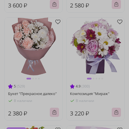
3 600 ₽
2 580 ₽
5
(529)
4.9
(300)
Букет "Прекрасное далеко"
Композиция "Мираж"
В наличии
В наличии
2 380 ₽
3 220 ₽