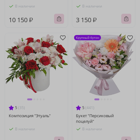
В наличии
В наличии
10 150 ₽
3 150 ₽
Крупный бутон
5
(35)
5
(441)
Композиция "Этуаль"
Букет "Персиковый
поцелуй"
В наличии
В наличии