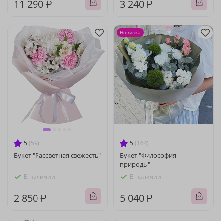
11 290 ₽
3 240 ₽
Новинка
5
(59)
5
(164)
Букет "Рассветная свежесть"
Букет "Философия
природы"
В наличии
В наличии
2 850 ₽
5 040 ₽