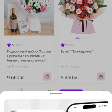
5
(1892)
5
(45)
Подарочный набор "Аромат
Букет "Примадонна"
Прованса с конфетами и
безалкогольным вином"
В наличии
В наличии
9 660 ₽
9 450 ₽
Сезонные цветы