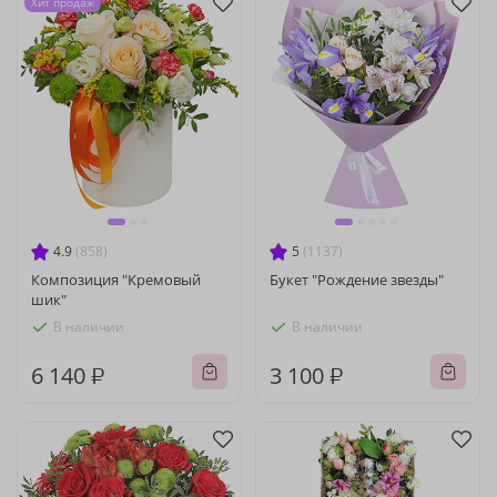
Хит продаж
4.9
(858)
5
(1137)
Композиция "Кремовый
Букет "Рождение звезды"
шик"
В наличии
В наличии
6 140 ₽
3 100 ₽