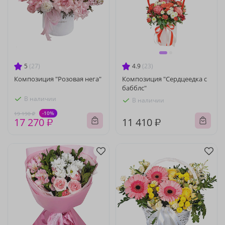
5
(27)
4.9
(23)
Композиция "Розовая нега"
Композиция "Сердцеедка с
бабблс"
В наличии
В наличии
-10%
19 190 ₽
17 270 ₽
11 410 ₽