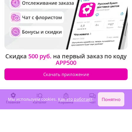
4.9
(32)
4.9
(19)
Букет "Ночь нежна"
Настольная композиция
Скидка
500 руб.
на первый заказ по коду
"Счастье навсегда!"
APP500
В наличии
В наличии
10 460 ₽
16 550 ₽
Скачать приложение
Крупный бутон
Мы используем cookies.
Как это работает
.
Понятно
Главная
Каталог
Корзина
Чат
Войти