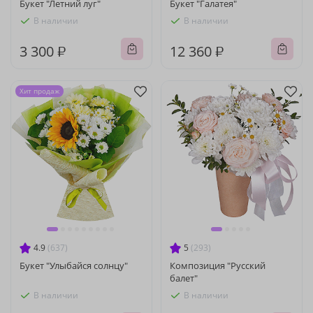
Букет "Летний луг"
Букет "Галатея"
В наличии
В наличии
3 300 ₽
12 360 ₽
Хит продаж
4.9
(637)
5
(293)
Букет "Улыбайся солнцу"
Композиция "Русский
балет"
В наличии
В наличии