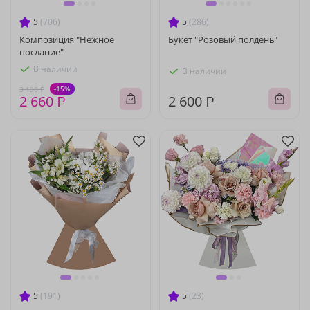
5
(706)
5
(286)
Композиция "Нежное
Букет "Розовый полдень"
послание"
В наличии
В наличии
-15%
3 130 ₽
2 660 ₽
2 600 ₽
5
(191)
5
(23)