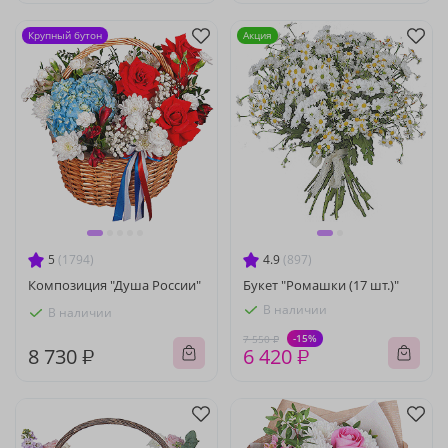
Крупный бутон
Акция
5
(1794)
4.9
(897)
Композиция "Душа России"
Букет "Ромашки (17 шт.)"
В наличии
В наличии
-15%
7 550 ₽
8 730 ₽
6 420 ₽