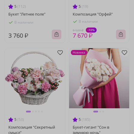
5
(112)
5
(19)
Букет "Летнее поле"
Композиция "Орфей"
В наличии
В наличии
-10%
8 520 ₽
3 760 ₽
7 670 ₽
Новинка
5
(53)
5
(185)
Композиция "Секретный
Букет-гигант "Сон в
смысл"
зимнюю ночь"