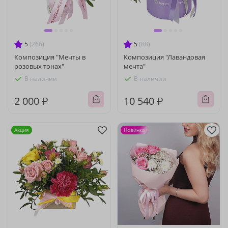
5
(266)
5
(88)
Композиция "Мечты в
Композиция "Лавандовая
розовых тонах"
мечта"
В наличии
В наличии
2 000 ₽
10 540 ₽
Акция
Новинка