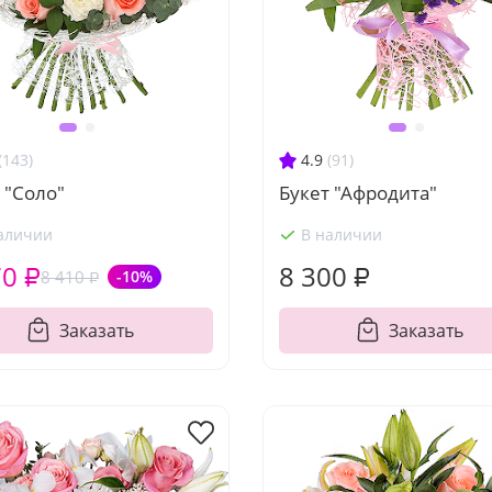
(143)
4.9
(91)
 "Соло"
Букет "Афродита"
аличии
В наличии
70 ₽
8 300 ₽
8 410 ₽
-10%
Заказать
Заказать