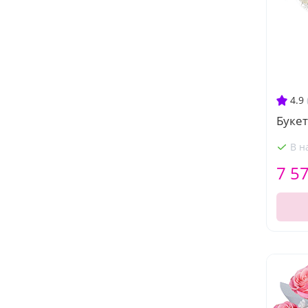
4.9
Букет
В н
7 5