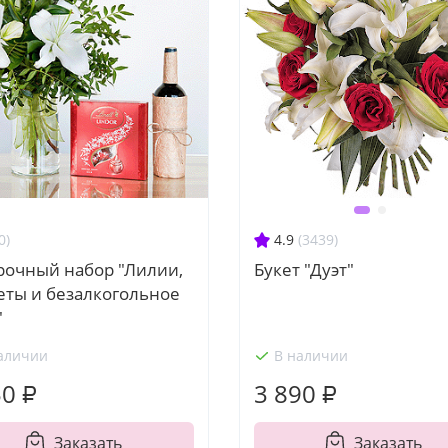
0)
4.9
(3439)
рочный набор "Лилии,
Букет "Дуэт"
еты и безалкогольное
"
аличии
В наличии
50 ₽
3 890 ₽
Заказать
Заказать