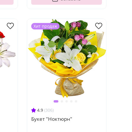
Хит продаж
4.9
(306)
Букет "Ноктюрн"