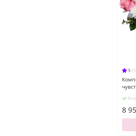
5
(5
Комп
чувст
В н
8 9