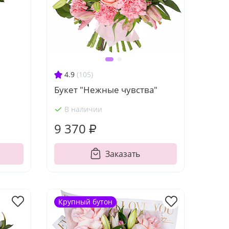
4.9
(105)
Букет "Нежные чувства"
В наличии
9 370 ₽
Заказать
Крупный бутон