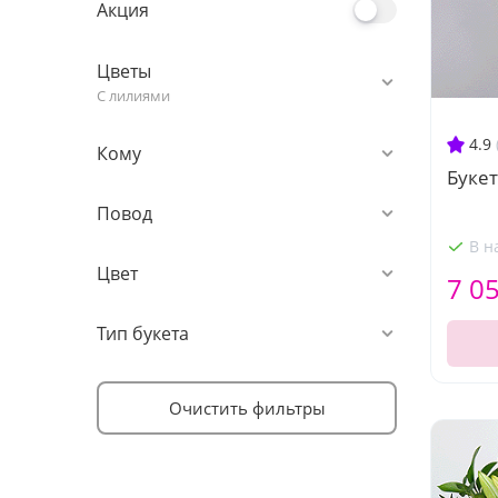
Акция
Цветы
С лилиями
4.9
Кому
Букет
Повод
В н
Цвет
7 0
Тип букета
Очистить фильтры