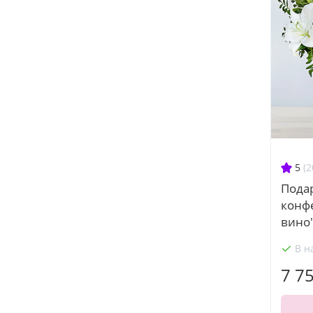
5
(2
Пода
конф
вино
В н
7 7