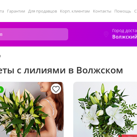
та
Гарантии
Для продавцов
Корп. клиентам
Контакты
Помощь
С
Город дост
Волжски
и
еты с лилиями в Волжском
я