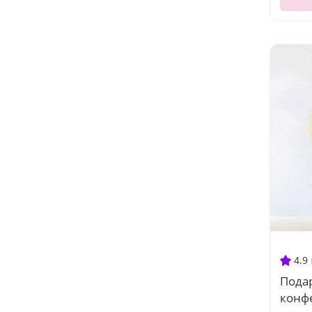
4.9
Пода
конф