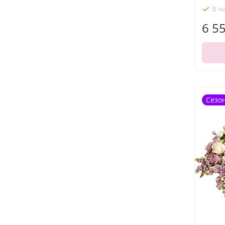
В н
6 5
Сезо