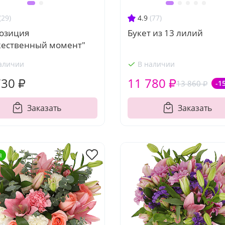
(29)
4.9
(77)
озиция
Букет из 13 лилий
жественный момент"
аличии
В наличии
730 ₽
11 780 ₽
13 860 ₽
-1
Заказать
Заказать
я