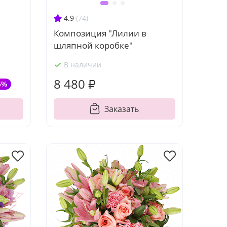
4.9
(74)
Композиция "Лилии в
шляпной коробке"
В наличии
8 480 ₽
5%
Заказать