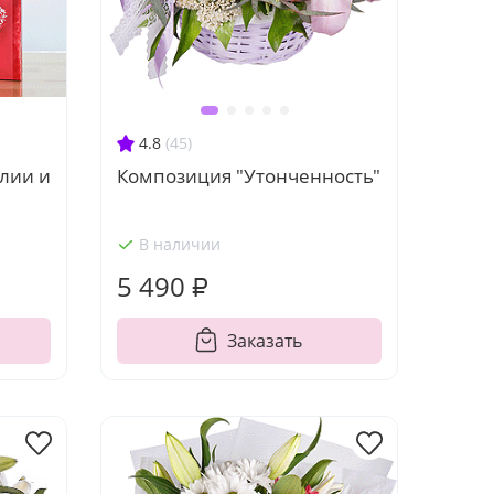
4.8
(45)
лии и
Композиция "Утонченность"
В наличии
5 490 ₽
Заказать