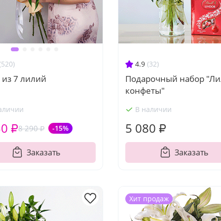
4.9
(32)
(520)
Подарочный набор "Ли
 из 7 лилий
конфеты"
аличии
В наличии
50 ₽
5 080 ₽
8 290 ₽
-15%
Заказать
Заказать
Хит продаж