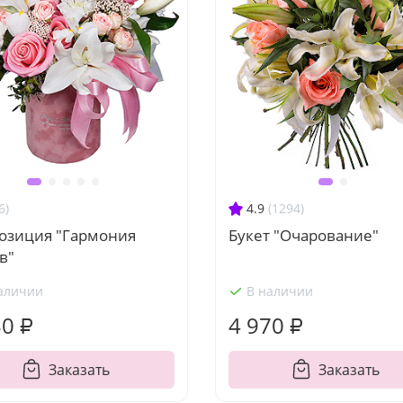
6)
4.9
(1294)
озиция "Гармония
Букет "Очарование"
в"
аличии
В наличии
50 ₽
4 970 ₽
Заказать
Заказать