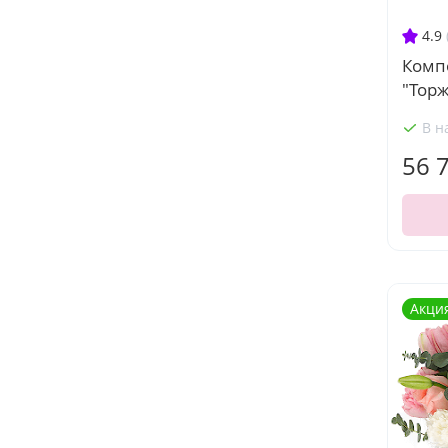
4.9
Комп
"Тор
В н
56 
Акци