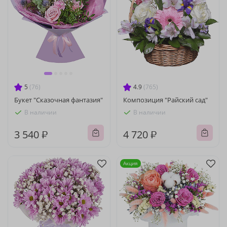
5
(76)
4.9
(765)
Букет "Сказочная фантазия"
Композиция "Райский сад"
В наличии
В наличии
3 540 ₽
4 720 ₽
Акция