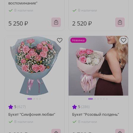
воспоминание"
В наличии
В наличии
5 250 ₽
2 520 ₽
Новинка
5
(627)
5
(286)
Букет "Симфония любви"
Букет "Розовый полдень"
В наличии
В наличии