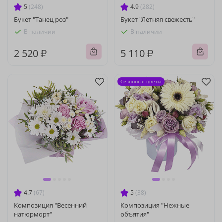
5
(248)
4.9
(282)
Букет "Танец роз"
Букет "Летняя свежесть"
В наличии
В наличии
2 520 ₽
5 110 ₽
Сезонные цветы
4.7
(67)
5
(38)
Композиция "Весенний
Композиция "Нежные
натюрморт"
объятия"