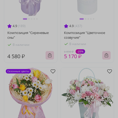
4.9
(189)
4.9
(437)
Композиция "Сиреневые
Композиция "Цветочное
сны"
созвучие"
В наличии
В наличии
-25%
6 890 ₽
4 580 ₽
5 170 ₽
Сезонные цветы