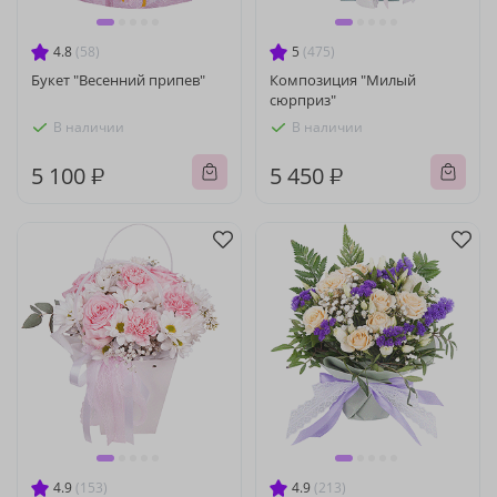
4.8
(58)
5
(475)
Букет "Весенний припев"
Композиция "Милый
сюрприз"
В наличии
В наличии
5 100 ₽
5 450 ₽
4.9
(153)
4.9
(213)