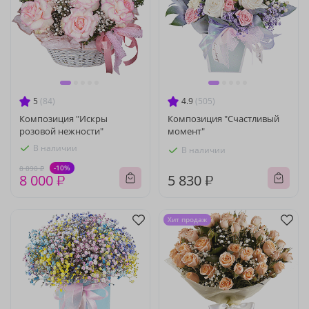
5
(84)
4.9
(505)
Композиция "Искры
Композиция "Счастливый
розовой нежности"
момент"
В наличии
В наличии
-10%
8 890 ₽
8 000 ₽
5 830 ₽
Хит продаж