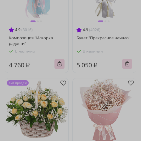
4.9
(3016)
4.9
(4026)
Композиция "Искорка
Букет "Прекрасное начало"
радости"
В наличии
В наличии
4 760 ₽
5 050 ₽
Хит продаж