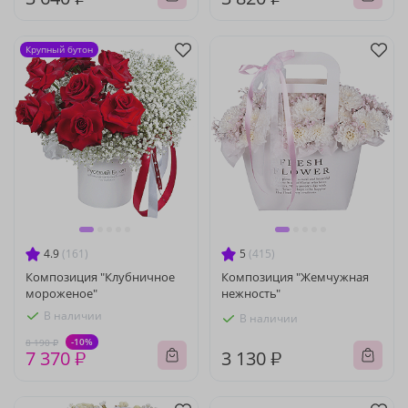
Крупный бутон
4.9
(161)
5
(415)
Композиция "Клубничное
Композиция "Жемчужная
мороженое"
нежность"
В наличии
В наличии
-10%
8 190 ₽
7 370 ₽
3 130 ₽