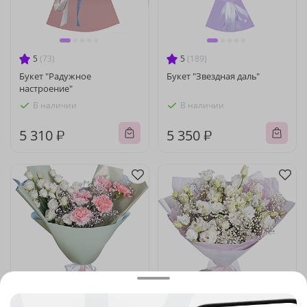
5
(73)
5
(189)
Букет "Радужное
Букет "Звездная даль"
настроение"
В наличии
В наличии
5 310 ₽
5 350 ₽