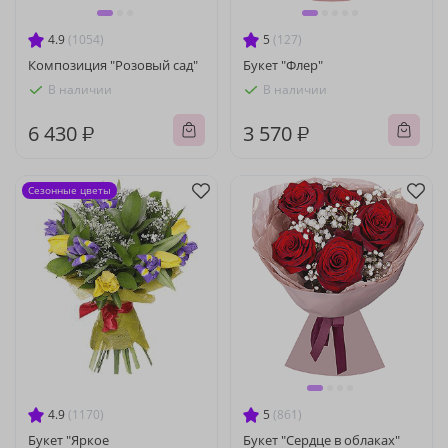
4.9
(1054)
5
(127)
Композиция "Розовый сад"
Букет "Флер"
В наличии
В наличии
6 430 ₽
3 570 ₽
Сезонные цветы
4.9
(1170)
5
(861)
Букет "Яркое
Букет "Сердце в облаках"