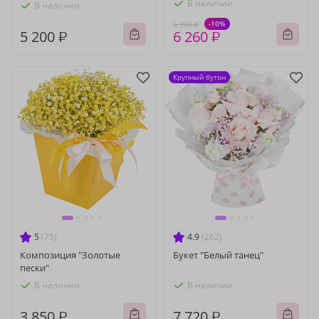
В наличии
В наличии
-10%
6 960 ₽
5 200 ₽
6 260 ₽
Крупный бутон
5
(75)
4.9
(262)
Композиция "Золотые
Букет "Белый танец"
пески"
В наличии
В наличии
3 850 ₽
7 720 ₽