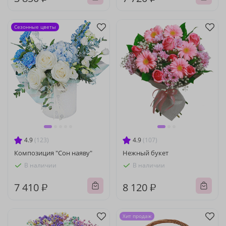
Сезонные цветы
4.9
(123)
4.9
(107)
Композиция "Сон наяву"
Нежный букет
В наличии
В наличии
7 410 ₽
8 120 ₽
Хит продаж