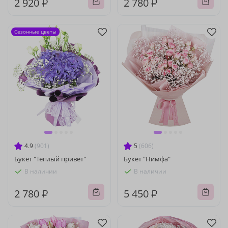
2 920 ₽
2 780 ₽
Сезонные цветы
4.9
(901)
5
(606)
Букет "Теплый привет"
Букет "Нимфа"
В наличии
В наличии
2 780 ₽
5 450 ₽