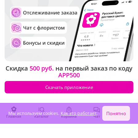
4.9
(45)
4.9
(194)
Букет "Реверанс"
Букет "Мифы муз"
В наличии
В наличии
4 440 ₽
5 210 ₽
Крупный бутон
Скидка
500 руб.
на первый заказ по коду
APP500
Скачать приложение
Мы используем cookies.
Как это работает
.
Понятно
Главная
Каталог
Корзина
Чат
Войти
5
(57)
4.9
(55)
Букет "Яркие чувства"
Букет "Цветочное