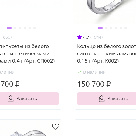
(1866)
4.7
(1944)
и-пусеты из белого
Кольцо из белого золот
а с синтетическими
синтетическим алмаз
ами 0.4 г (Арт. СП002)
0.15 г (Арт. К002)
аличии
В наличии
 700 ₽
150 700 ₽
Заказать
Заказать