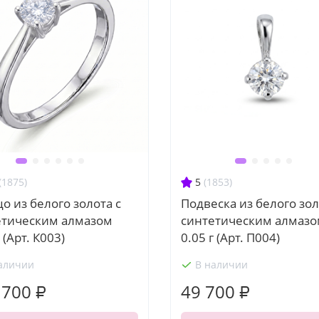
(1875)
5
(1853)
о из белого золота с
Подвеска из белого зол
етическим алмазом
синтетическим алмаз
 (Арт. К003)
0.05 г (Арт. П004)
аличии
В наличии
 700 ₽
49 700 ₽