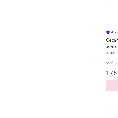
4.7
Серьг
золот
алмаз
В н
176