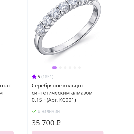
5
(1851)
ота с
Серебряное кольцо с
ом
синтетическим алмазом
0.15 г (Арт. КС001)
В наличии
35 700 ₽