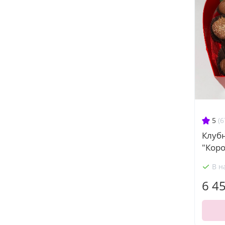
5
(6
Клуб
"Коро
В н
6 4