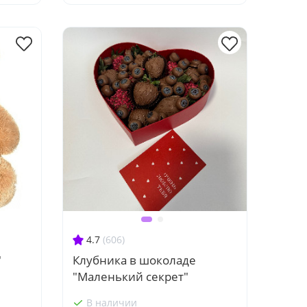
4.7
(606)
"
Клубника в шоколаде
"Маленький секрет"
В наличии