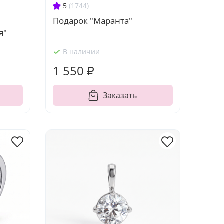
5
(1744)
Подарок "Маранта"
я"
В наличии
1 550 ₽
Заказать