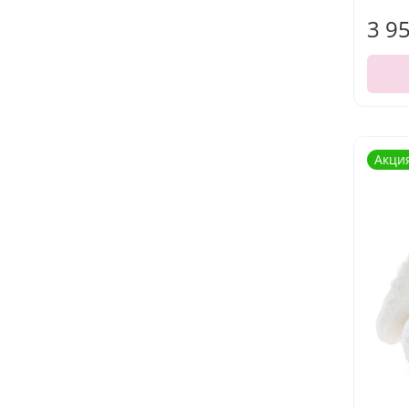
3 9
Акци