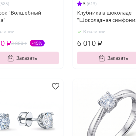
(585)
5
(613)
рок "Волшебный
Клубника в шоколаде
а"
"Шоколадная симфони
аличии
В наличии
00 ₽
6 010 ₽
3 880 ₽
-15%
Заказать
Заказать