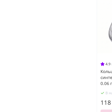
4.9
Кольц
синт
0.06 г
В н
118