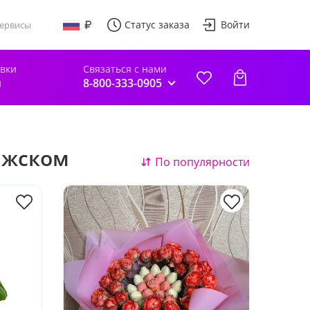
Статус заказа
Войти
ервисы
авки
Связаться с нами
й
8-800-333-0905
лжском
По популярности