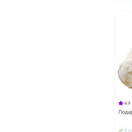
4.9
Пода
В н