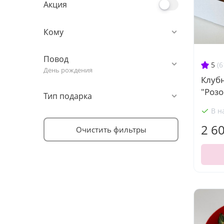
Акция
Кому
Повод
5
(6
День рождения
Клуб
"Розо
Тип подарка
В н
2 6
Очистить фильтры