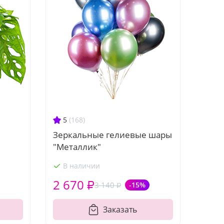
5
(168)
Зеркальные гелиевые шары
"Металлик"
В наличии
2 670 ₽
3 140 ₽
-15%
Заказать