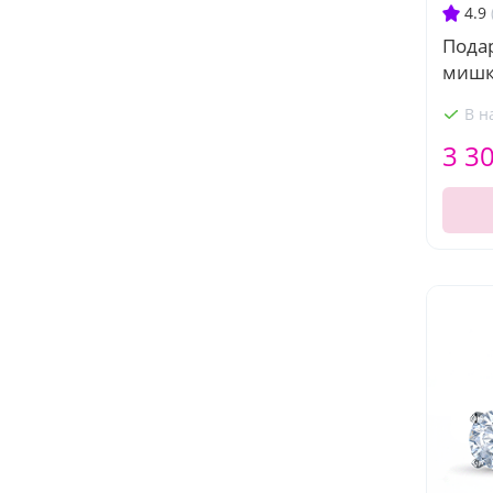
4.9
Пода
мишк
В н
3 3