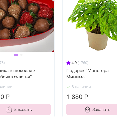
4.9
(1760)
78)
Подарок "Монстера
ника в шоколаде
Минима"
бочка счастья"
аличии
В наличии
50 ₽
1 880 ₽
Заказать
Заказать