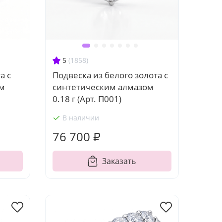
5
(1858)
а с
Подвеска из белого золота с
ом
синтетическим алмазом
0.18 г (Арт. П001)
В наличии
76 700 ₽
Заказать