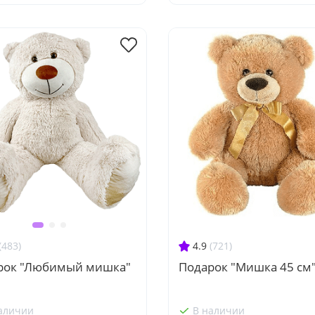
4.9
(721)
(483)
Подарок "Мишка 45 см
рок "Любимый мишка"
аличии
В наличии