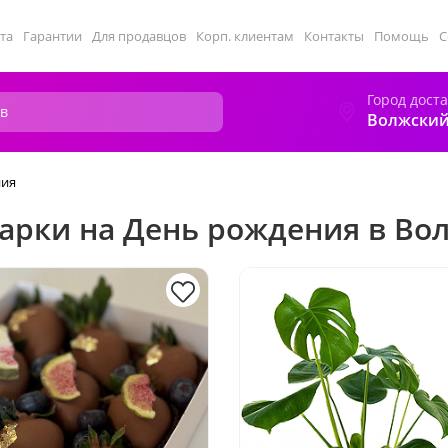
та
Гарантии
Для продавцов
Корп. клиентам
Контакты
Помощь
С
Город дост
Волжски
ния
арки на День рождения в Во