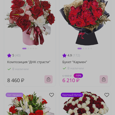
5
(40)
4.9
(172)
Композиция "ДНК страсти"
Букет "Кармен"
В наличии
В наличии
-10%
6 900 ₽
8 460 ₽
6 210 ₽
Хит продаж
Крупный бутон