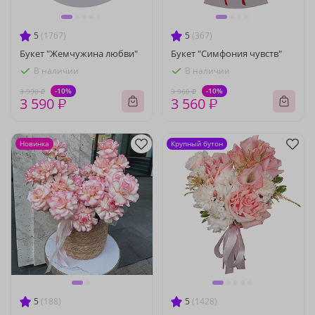
5
(1767)
5
(367)
Букет "Жемчужина любви"
Букет "Симфония чувств"
В наличии
В наличии
-10%
-10%
3 990 ₽
3 960 ₽
3 590 ₽
3 560 ₽
Новинка
Крупный бутон
5
(188)
5
(1428)