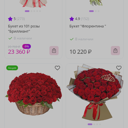
5
(273)
4.9
(152)
Букет из 101 розы
Букет "Флорентина "
"Бриллиант"
В наличии
В наличии
-9%
25 760 ₽
23 360 ₽
10 220 ₽
Акция