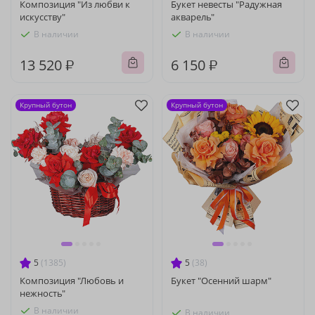
Композиция "Из любви к
Букет невесты "Радужная
искусству"
акварель"
В наличии
В наличии
13 520 ₽
6 150 ₽
Крупный бутон
Крупный бутон
5
(1385)
5
(38)
Композиция "Любовь и
Букет "Осенний шарм"
нежность"
В наличии
В наличии