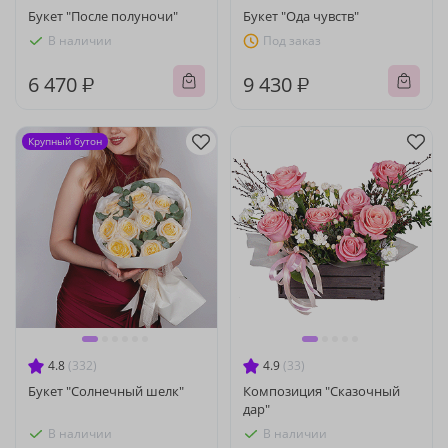
Букет "После полуночи"
Букет "Ода чувств"
В наличии
Под заказ
6 470 ₽
9 430 ₽
Крупный бутон
4.8
(332)
4.9
(33)
Букет "Солнечный шелк"
Композиция "Сказочный
дар"
В наличии
В наличии