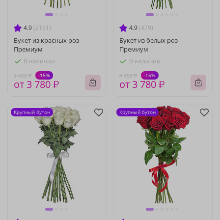
4.9
(2161)
4.9
(479)
Букет из красных роз
Букет из белых роз
Премиум
Премиум
В наличии
В наличии
-15%
-15%
4 450 ₽
4 450 ₽
от 3 780 ₽
от 3 780 ₽
Крупный бутон
Крупный бутон