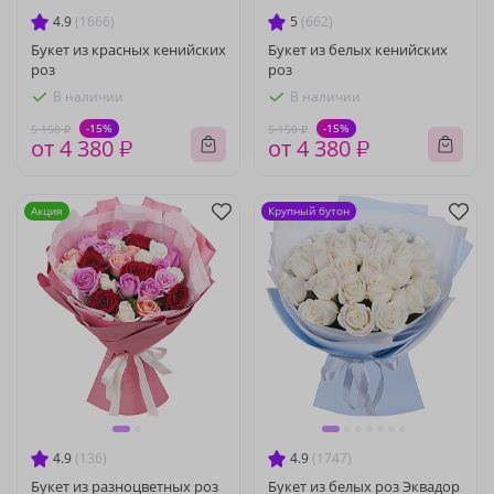
4.9
(1666)
5
(662)
Букет из красных кенийских
Букет из белых кенийских
роз
роз
В наличии
В наличии
-15%
-15%
5 150 ₽
5 150 ₽
от 4 380 ₽
от 4 380 ₽
Акция
Крупный бутон
4.9
(136)
4.9
(1747)
Букет из разноцветных роз
Букет из белых роз Эквадор