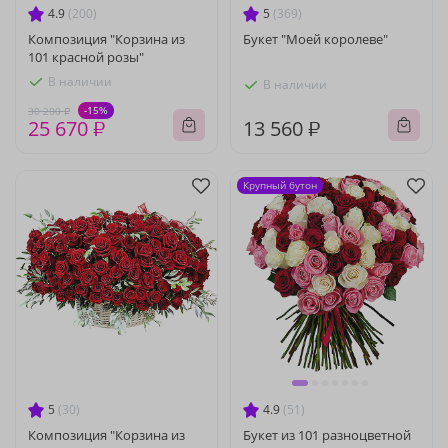
4.9
(200)
5
(369)
Композиция "Корзина из
Букет "Моей королеве"
101 красной розы"
В наличии
В наличии
-15%
30 200 ₽
25 670 ₽
13 560 ₽
Крупный бутон
5
(30)
4.9
(51)
Композиция "Корзина из
Букет из 101 разноцветной