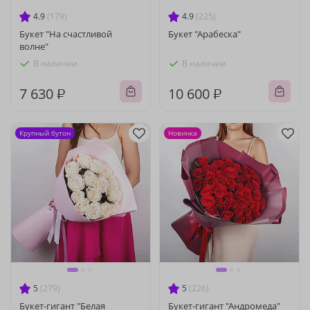
4.9
(179)
4.9
(225)
Букет "На счастливой
Букет "Арабеска"
волне"
В наличии
В наличии
7 630 ₽
10 600 ₽
Крупный бутон
Новинка
5
(279)
5
(226)
Букет-гигант "Белая
Букет-гигант "Андромеда"