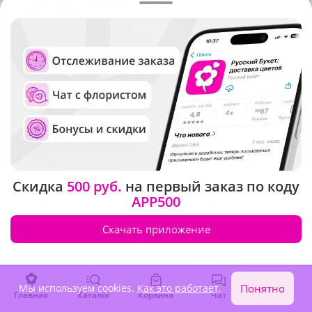
5
(39)
5
(630)
Букет "Музыка души"
Композиция "Белые розы в
шляпной коробке"
В наличии
В наличии
Скидка
500 руб.
на первый заказ по коду
APP500
6 640 ₽
7 020 ₽
Скачать приложение
Мы используем cookies.
Как это работает
.
Понятно
Главная
Каталог
Корзина
Чат
Войти