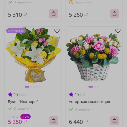
В наличии
Под заказ
5 310 ₽
5 260 ₽
Хит продаж
4.9
(306)
4.9
(59)
Букет "Ноктюрн"
Авторская композиция
В наличии
В наличии
-10%
5 830 ₽
5 250 ₽
6 440 ₽