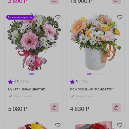
3 890 ₽
18 900 ₽
Сезонные цветы
4.9
(674)
5
(135)
Букет "Вальс цветов"
Композиция "Конфетти"
В наличии
В наличии
5 080 ₽
4 830 ₽