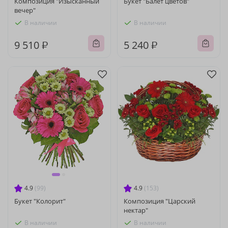
Композиция "Изысканный
Букет "Балет цветов"
вечер"
В наличии
В наличии
9 510 ₽
5 240 ₽
4.9
(99)
4.9
(153)
Букет "Колорит"
Композиция "Царский
нектар"
В наличии
В наличии