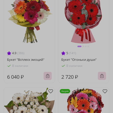
4.9
(386)
5
(141)
Букет "Всплеск эмоций"
Букет "Огоньки души"
В наличии
В наличии
6 040 ₽
2 720 ₽
Акция