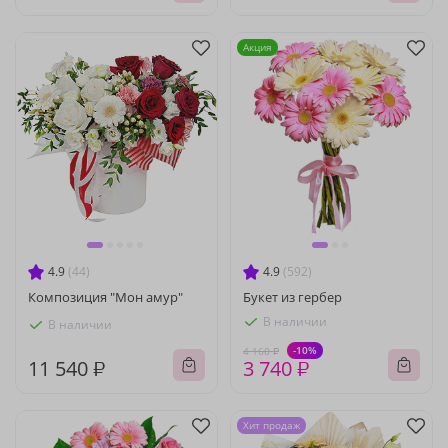
Акция
4.9
(44)
4.9
(592)
Композиция "Мон амур"
Букет из гербер
В наличии
В наличии
-10%
4 160 ₽
11 540 ₽
3 740 ₽
Хит продаж