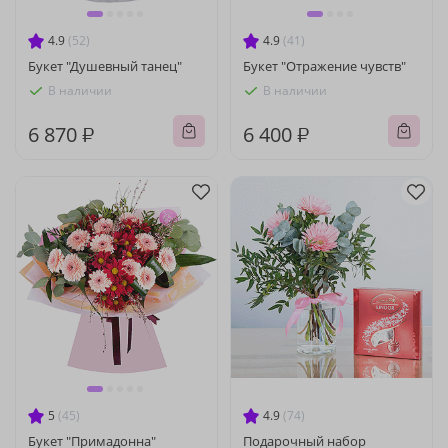
4.9
(52)
4.9
(41)
Букет "Душевный танец"
Букет "Отражение чувств"
В наличии
В наличии
6 870 ₽
6 400 ₽
5
(45)
4.9
(74)
Букет "Примадонна"
Подарочный набор