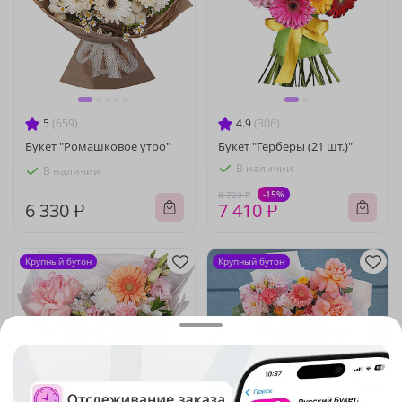
5
(659)
4.9
(306)
Букет "Ромашковое утро"
Букет "Герберы (21 шт.)"
В наличии
В наличии
-15%
8 720 ₽
6 330 ₽
7 410 ₽
Крупный бутон
Крупный бутон