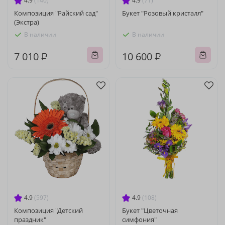
4.9
(140)
4.9
(71)
Композиция "Райский сад"
Букет "Розовый кристалл"
(Экстра)
В наличии
В наличии
7 010 ₽
10 600 ₽
4.9
(597)
4.9
(108)
Композиция "Детский
Букет "Цветочная
праздник"
симфония"