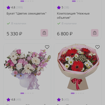
4.8
(399)
5
(38)
Букет "Цветик семицветик"
Композиция "Нежные
объятия"
В наличии
В наличии
5 330 ₽
6 800 ₽
4.8
(49)
5
(45)