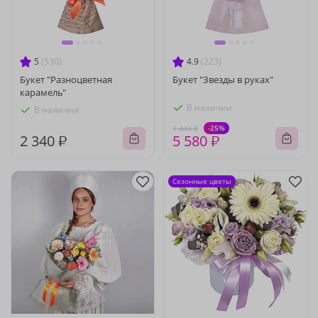
5
(530)
4.9
(223)
Букет "Разноцветная
Букет "Звезды в руках"
карамель"
В наличии
В наличии
-25%
7 440 ₽
2 340 ₽
5 580 ₽
Сезонные цветы