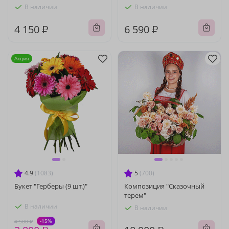
В наличии
В наличии
4 150 ₽
6 590 ₽
Акция
4.9
(1083)
5
(700)
Букет "Герберы (9 шт.)"
Композиция "Сказочный
терем"
В наличии
В наличии
-15%
4 580 ₽