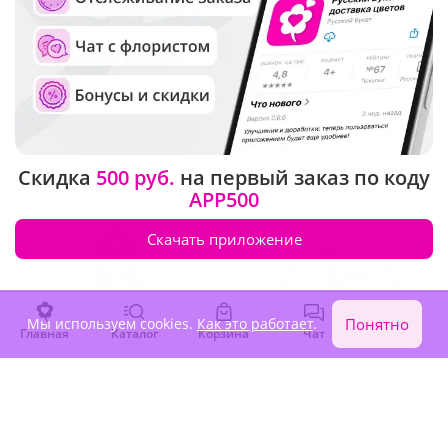
5
(441)
4.9
(187)
Букет "Персиковый
Букет "На счастливой
поцелуй"
волне"
В наличии
В наличии
Скидка
500 руб.
на первый заказ по коду
3 400 ₽
7 630 ₽
APP500
Скачать приложение
Мы используем cookies.
Как это работает
.
Понятно
Главная
Каталог
Корзина
Чат
Войти