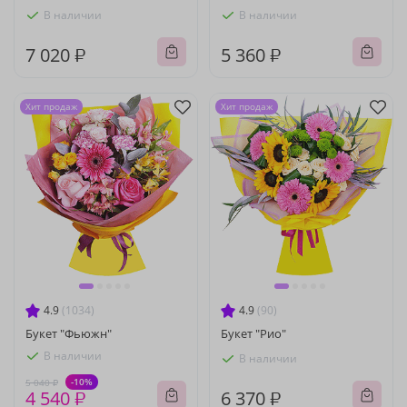
В наличии
В наличии
7 020 ₽
5 360 ₽
Хит продаж
Хит продаж
4.9
(1034)
4.9
(90)
Букет "Фьюжн"
Букет "Рио"
В наличии
В наличии
-10%
5 040 ₽
4 540 ₽
6 370 ₽