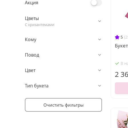
Акция
Цветы
С хризантемами
5
(2
Кому
Букет
Повод
В н
Цвет
2 3
Тип букета
Очистить фильтры