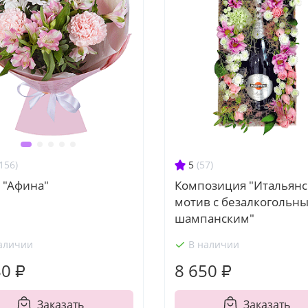
5
(57)
156)
Композиция "Итальян
 "Афина"
мотив с безалкогольн
шампанским"
аличии
В наличии
80 ₽
8 650 ₽
Заказать
Заказать