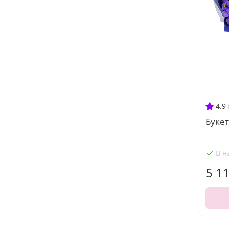
4.9
Букет
В н
5 1