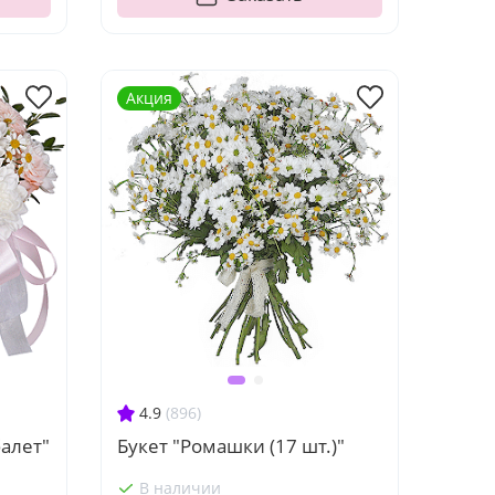
Акция
4.9
(896)
алет"
Букет "Ромашки (17 шт.)"
В наличии