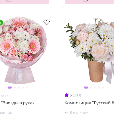
я
(223)
5
(293)
 "Звезды в руках"
Композиция "Русский б
аличии
В наличии