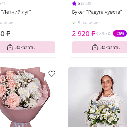
91)
5
(2639)
 "Летний луг"
Букет "Радуга чувств"
аличии
В наличии
40 ₽
2 920 ₽
3 890 ₽
-25%
Заказать
Заказать