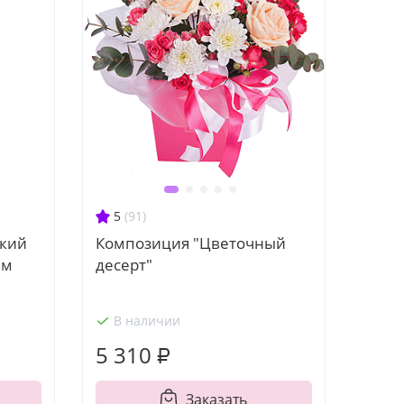
5
(91)
ский
Композиция "Цветочный
ым
десерт"
В наличии
5 310 ₽
Заказать