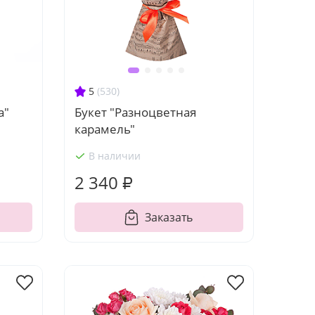
5
(530)
а"
Букет "Разноцветная
карамель"
В наличии
2 340 ₽
Заказать