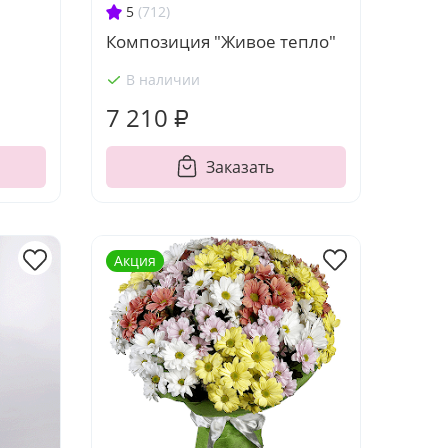
5
(712)
Композиция "Живое тепло"
В наличии
7 210 ₽
Заказать
Акция