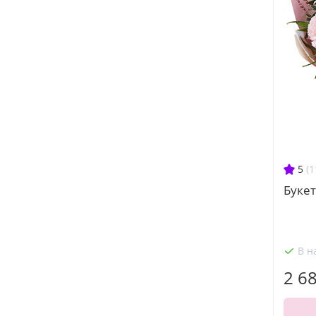
5
(1
Букет
В н
2 6