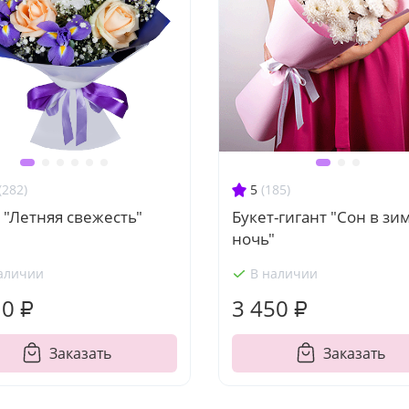
(282)
5
(185)
 "Летняя свежесть"
Букет-гигант "Сон в з
ночь"
аличии
В наличии
10 ₽
3 450 ₽
Заказать
Заказать