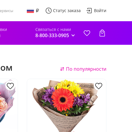
Статус заказа
Войти
ервисы
авки
Связаться с нами
й
8-800-333-0905
ком
По популярности