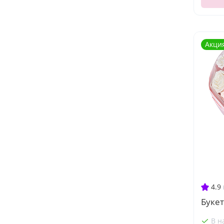
Акци
4.9
Букет
В н