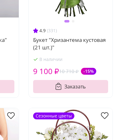
4.9
(331)
ка"
Букет "Хризантема кустовая
(21 шт.)"
В наличии
9 100 ₽
10 710 ₽
-15%
Заказать
Сезонные цветы