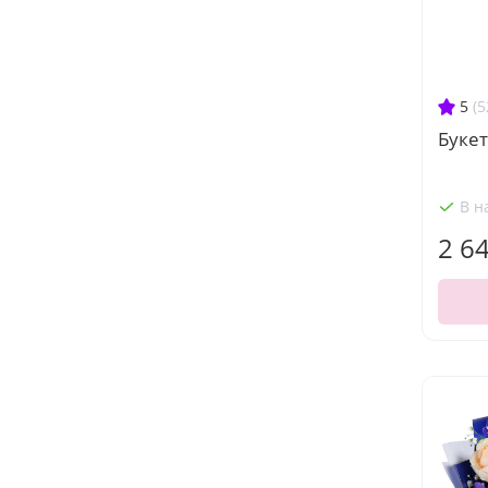
5
(5
Букет
В н
2 6