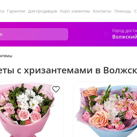
та
Гарантии
Для продавцов
Корп. клиентам
Контакты
Помощь
С
Город дост
Волжски
антемы
еты с хризантемами в Волжс