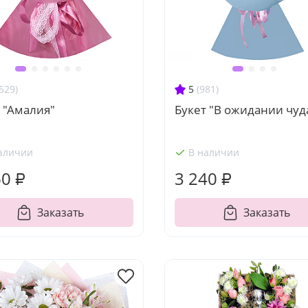
529)
5
(981)
 "Амалия"
Букет "В ожидании чуд
аличии
В наличии
60 ₽
3 240 ₽
Заказать
Заказать