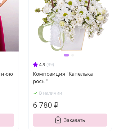
4.9
(39)
имнюю
Композиция "Капелька
росы"
В наличии
6 780 ₽
Заказать