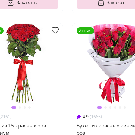
Заказать
Заказать
я
Акция
(2161)
4.9
(1666)
 из 15 красных роз
Букет из красных кени
иум
роз