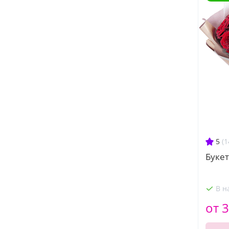
5
(1
Букет
В н
от 3