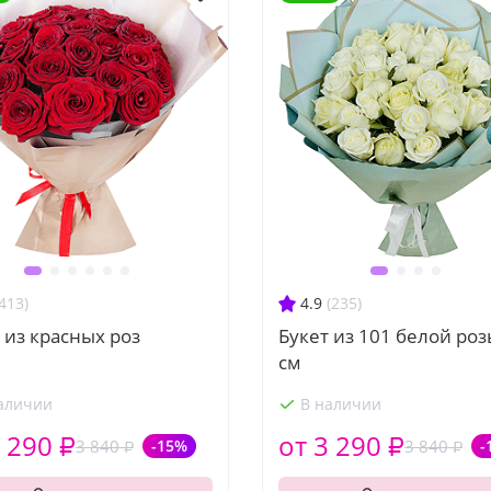
413)
4.9
(235)
 из красных роз
Букет из 101 белой роз
см
аличии
В наличии
 290 ₽
от 3 290 ₽
3 840 ₽
-15%
3 840 ₽
-