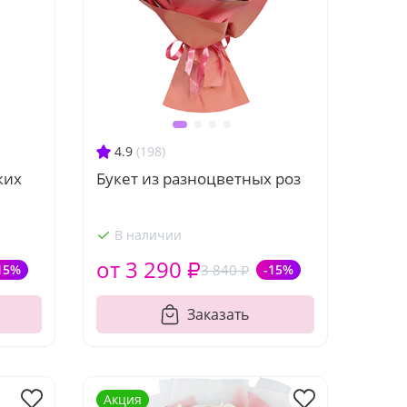
4.9
(198)
ких
Букет из разноцветных роз
В наличии
от 3 290 ₽
15%
3 840 ₽
-15%
Заказать
Акция