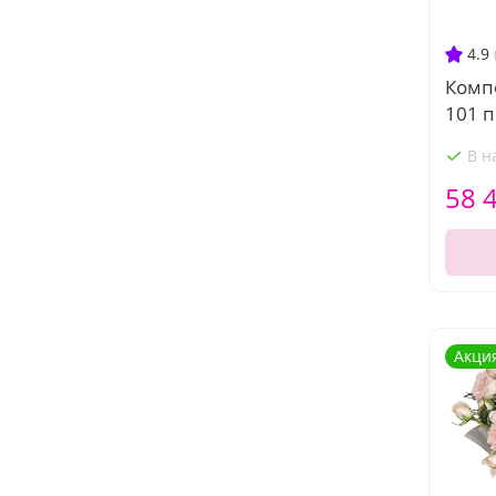
4.9
Комп
101 
В н
58 
Акци