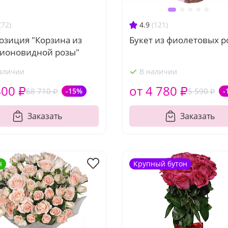
(72)
4.9
(121)
озиция "Корзина из
Букет из фиолетовых р
пионовидной розы"
аличии
В наличии
400 ₽
от 4 780 ₽
68 710 ₽
-15%
5 590 ₽
-
Заказать
Заказать
я
Крупный бутон