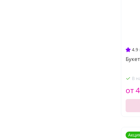
4.9
Букет
В н
от 4
Акци