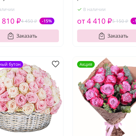
аличии
В наличии
 810 ₽
от 4 410 ₽
4 450 ₽
-15%
5 150 ₽
-
Заказать
Заказать
ный бутон
Акция