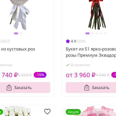
(2567)
4.9
(209)
 из кустовых роз
Букет из 51 ярко-розов
розы Премиум Эквадо
аличии
В наличии
 740 ₽
от 3 960 ₽
5 550 ₽
-15%
4 640 ₽
-
Заказать
Заказать
я
Акция