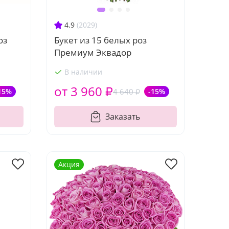
4.9
(2029)
оз
Букет из 15 белых роз
Премиум Эквадор
В наличии
от 3 960 ₽
15%
4 640 ₽
-15%
Заказать
Акция