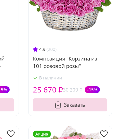
4.9
(200)
Композиция "Корзина из
ой
101 розовой розы"
р
В наличии
25 670 ₽
15%
30 200 ₽
-15%
Заказать
Акция