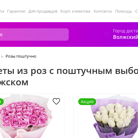
та
Гарантии
Для продавцов
Корп. клиентам
Контакты
Помощь
С
Город дост
Волжски
Розы поштучно
еты из роз с поштучным выб
жском
я
Акция