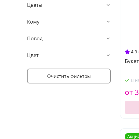
Цветы
Кому
Повод
4.9
Цвет
Букет
Очистить фильтры
В н
от 3
Акци