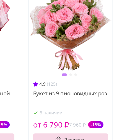
4.9
(125)
тной
Букет из 9 пионовидных роз
В наличии
от 6 790 ₽
15%
7 960 ₽
-15%