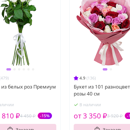
(479)
4.9
(136)
 из белых роз Премиум
Букет из 101 разноцве
розы 40 см
аличии
В наличии
 810 ₽
от 3 350 ₽
4 450 ₽
-15%
3 920 ₽
-