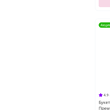
Акци
4.9
Букет
Прем