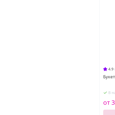
4.9
Букет
В н
от 3