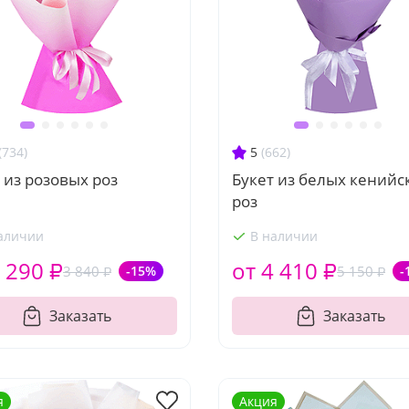
(734)
5
(662)
 из розовых роз
Букет из белых кенийс
роз
аличии
В наличии
 290 ₽
от 4 410 ₽
3 840 ₽
-15%
5 150 ₽
-
Заказать
Заказать
я
Акция