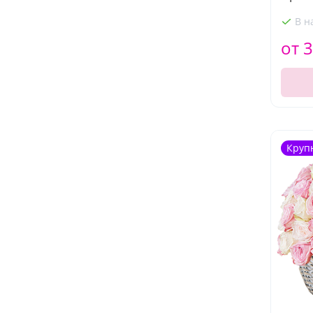
В н
от 3
Круп