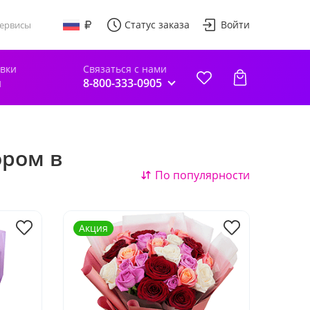
Статус заказа
Войти
ервисы
авки
Связаться с нами
й
8-800-333-0905
ором в
По популярности
Акция