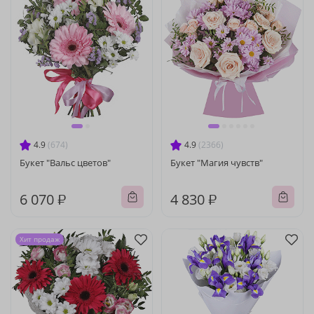
4.9
(674)
4.9
(2366)
Букет "Вальс цветов"
Букет "Магия чувств"
6 070 ₽
4 830 ₽
Хит продаж