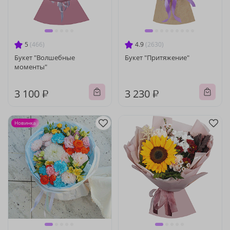
5
(466)
4.9
(2630)
Букет "Волшебные
Букет "Притяжение"
моменты"
3 100 ₽
3 230 ₽
Новинка