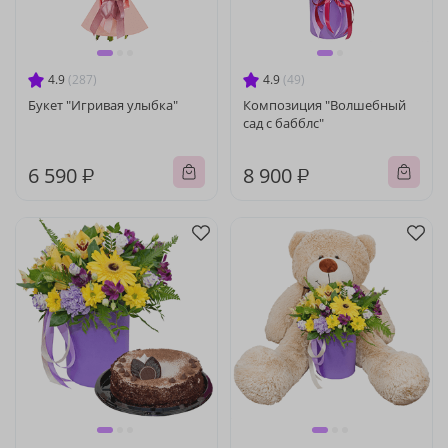
4.9
(287)
4.9
(49)
Букет "Игривая улыбка"
Композиция "Волшебный
сад с бабблс"
6 590 ₽
8 900 ₽