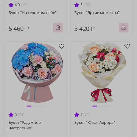
4.9
(192)
5
(32)
Букет "На седьмом небе"
Букет "Яркие моменты"
5 460 ₽
3 420 ₽
5
(73)
5
(21)
Букет "Радужное
Букет "Юная Аврора"
настроение"