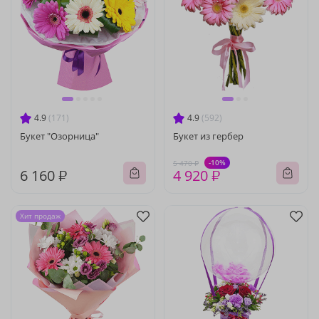
4.9
(171)
4.9
(592)
Букет "Озорница"
Букет из гербер
-10%
5 470 ₽
6 160 ₽
4 920 ₽
Хит продаж