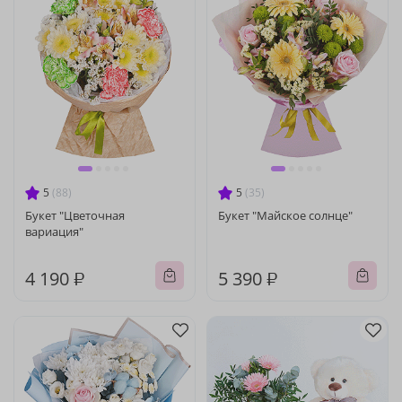
5
(88)
5
(35)
Букет "Цветочная
Букет "Майское солнце"
вариация"
4 190 ₽
5 390 ₽