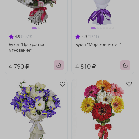
4.9
(2979)
4.9
(1241)
Букет "Прекрасное
Букет "Морской мотив"
мгновение"
4 790 ₽
4 810 ₽