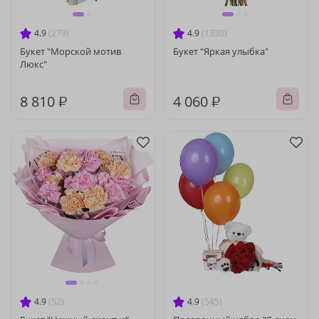
4.9
(279)
4.9
(1330)
Букет "Морской мотив
Букет "Яркая улыбка"
Люкс"
8 810 ₽
4 060 ₽
4.9
(52)
4.9
(545)