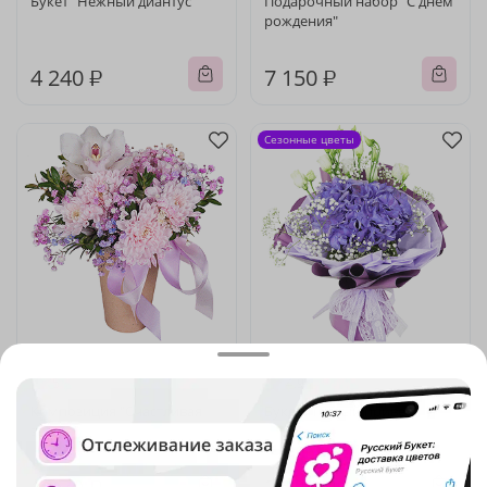
Букет "Нежный диантус"
Подарочный набор "С днем
рождения"
4 240 ₽
7 150 ₽
Сезонные цветы
5
(547)
4.9
(901)
Композиция "Счастливая
Букет "Теплый привет"
звезда"