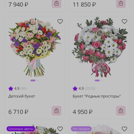
7 940 ₽
11 850 ₽
4.9
(96)
4.9
(2028)
Детский букет
Букет "Родные просторы"
6 710 ₽
4 950 ₽
Сезонные цветы
Хит продаж