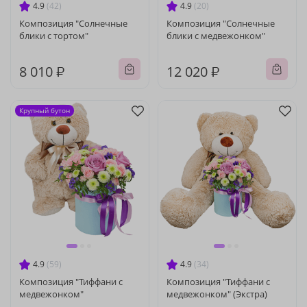
4.9
(42)
4.9
(20)
Композиция "Солнечные
Композиция "Солнечные
блики с тортом"
блики с медвежонком"
8 010 ₽
12 020 ₽
Крупный бутон
4.9
(59)
4.9
(34)
Композиция "Тиффани с
Композиция "Тиффани с
медвежонком"
медвежонком" (Экстра)