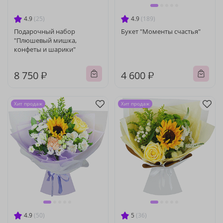
4.9
(25)
4.9
(189)
Подарочный набор
Букет "Моменты счастья"
"Плюшевый мишка,
конфеты и шарики"
8 750 ₽
4 600 ₽
Хит продаж
Хит продаж
4.9
(50)
5
(36)