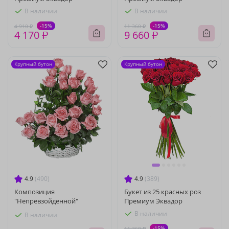
В наличии
В наличии
-15%
-15%
4 910 ₽
11 360 ₽
4 170 ₽
9 660 ₽
Крупный бутон
Крупный бутон
4.9
(490)
4.9
(389)
Композиция
Букет из 25 красных роз
"Непревзойденной"
Премиум Эквадор
В наличии
В наличии
-15%
11 360 ₽