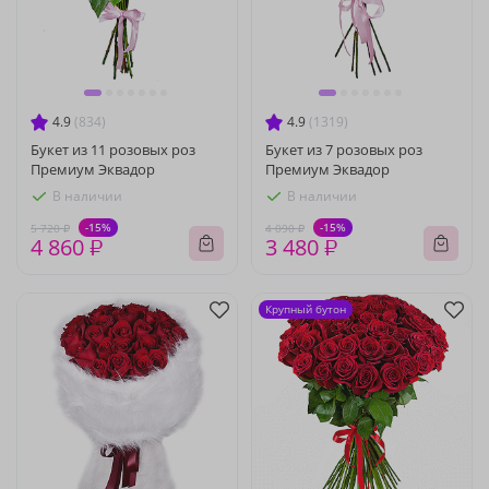
4.9
(834)
4.9
(1319)
Букет из 11 розовых роз
Букет из 7 розовых роз
Премиум Эквадор
Премиум Эквадор
В наличии
В наличии
-15%
-15%
5 720 ₽
4 090 ₽
4 860 ₽
3 480 ₽
Крупный бутон