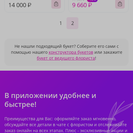
14 000 ₽
9 660 ₽
1
2
Не нашли подходящий букет? Соберите его сами с
помощью нашего
конструктора букетов
или закажите
букет от ведущего флориста
!
В приложении удобнее и
быстрее!
Преимущества для Вас: оформляйте заказ мгновенно,
обсуждайте все детали в чате с флористом и отслеживайте
заказ онлайн на всех этапах. Плюс - эксклюзивные акции и