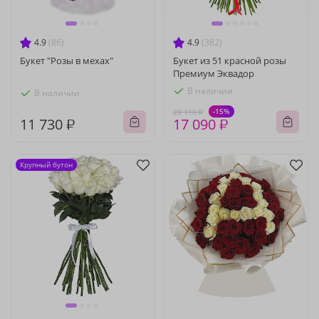
4.9
(86)
4.9
(382)
Букет "Розы в мехах"
Букет из 51 красной розы
Премиум Эквадор
В наличии
В наличии
-15%
20 110 ₽
11 730 ₽
17 090 ₽
Крупный бутон