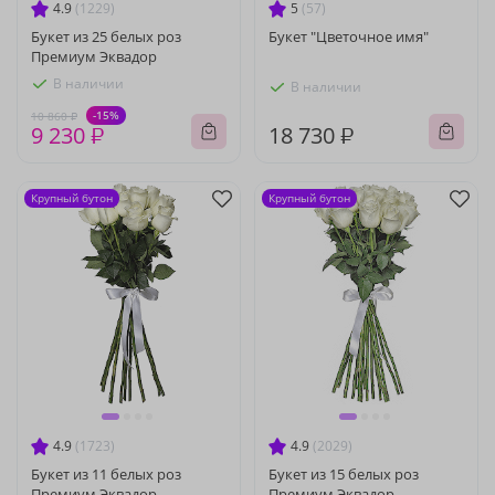
4.9
(1229)
5
(57)
Букет из 25 белых роз
Букет "Цветочное имя"
Премиум Эквадор
В наличии
В наличии
-15%
10 860 ₽
9 230 ₽
18 730 ₽
Крупный бутон
Крупный бутон
4.9
(1723)
4.9
(2029)
Букет из 11 белых роз
Букет из 15 белых роз
Премиум Эквадор
Премиум Эквадор