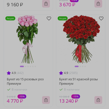
-15%
4 320 ₽
9 160 ₽
3 670 ₽
Акция
Акция
4.9
(442)
4.9
(2585)
Букет из 15 розовых роз
Букет из 51 красной розы
Премиум
Премиум
В наличии
В наличии
-15%
-15%
5 610 ₽
15 580 ₽
4 770 ₽
13 240 ₽