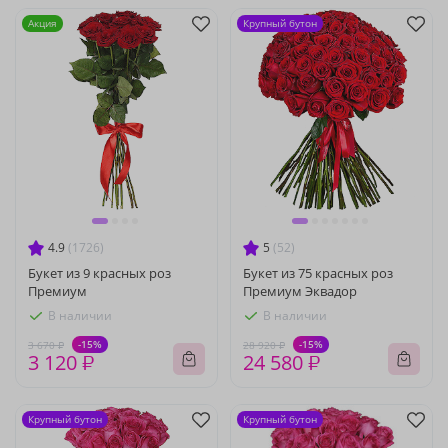
Акция
Крупный бутон
4.9
(1726)
5
(52)
Букет из 9 красных роз
Букет из 75 красных роз
Премиум
Премиум Эквадор
В наличии
В наличии
-15%
-15%
3 670 ₽
28 920 ₽
3 120 ₽
24 580 ₽
Крупный бутон
Крупный бутон