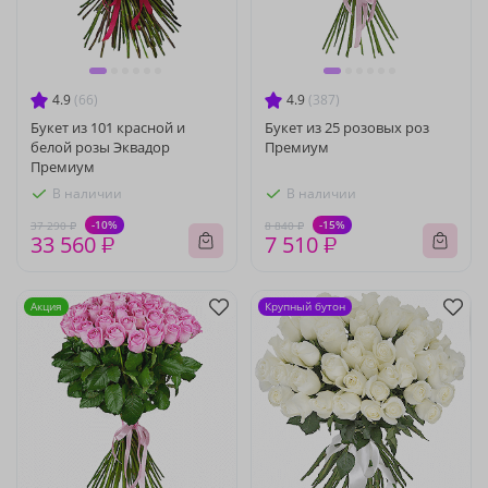
4.9
(66)
4.9
(387)
Букет из 101 красной и
Букет из 25 розовых роз
белой розы Эквадор
Премиум
Премиум
В наличии
В наличии
-10%
-15%
37 290 ₽
8 840 ₽
33 560 ₽
7 510 ₽
Акция
Крупный бутон