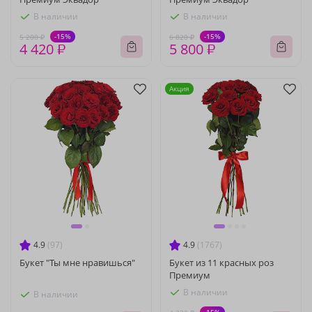
В наличии
В наличии
-15%
-15%
5 200 ₽
6 820 ₽
4 420 ₽
5 800 ₽
Акция
4.9
(97)
4.9
(1767)
Букет "Ты мне нравишься"
Букет из 11 красных роз
Премиум
В наличии
В наличии