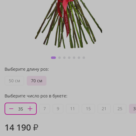
Выберите длину роз:
50 см
70 см
Выберите число роз в букете:
7
9
11
15
21
25
3
14 190
₽