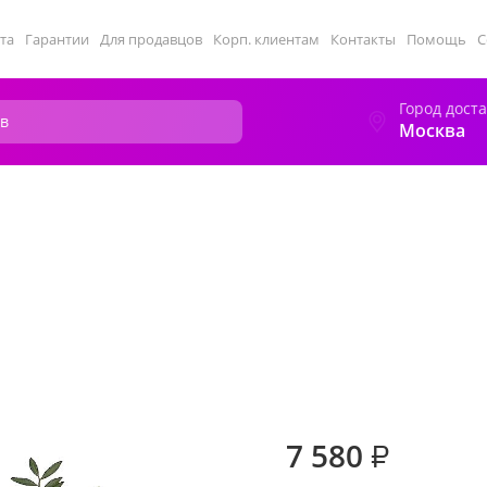
та
Гарантии
Для продавцов
Корп. клиентам
Контакты
Помощь
С
Город дост
Москва
7 580
₽