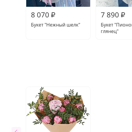
8 070
7 890
₽
₽
Букет "Нежный шелк"
Букет "Пион
глянец"