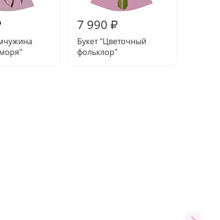
7 990
7 47
₽
₽
емчужина
Букет "Цветочный
Букет 
 моря"
фольклор"