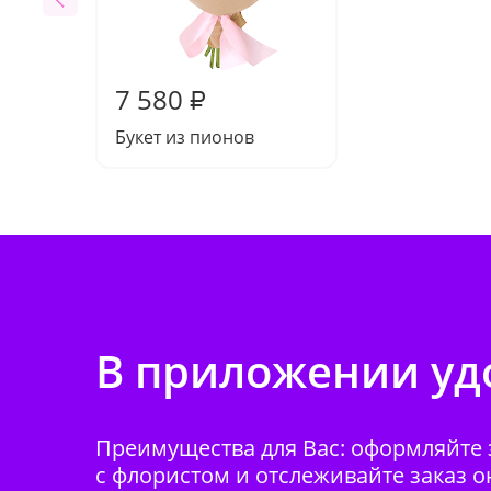
7 580
₽
Букет из пионов
В приложении удо
Преимущества для Вас: оформляйте з
с флористом и отслеживайте заказ о