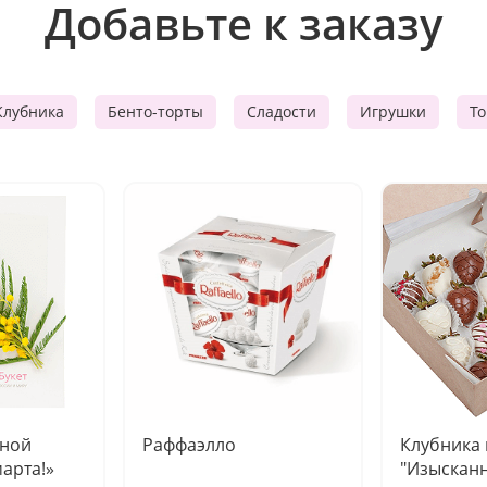
Добавьте к заказу
Клубника
Бенто-торты
Сладости
Игрушки
Т
чной
Раффаэлло
Клубника
марта!»
"Изысканн