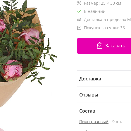
Размер:
25
×
30
см
В наличии
Доставка в пределах М
Покупок за сутки:
36
Заказать
Доставка
Отзывы
Состав
Пион розовый
- 9 шт.