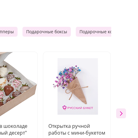
опперы
Подарочные боксы
Подарочные корзины
 в шоколаде
Открытка ручной
Ваза п
ый десерт"
работы с мини-букетом