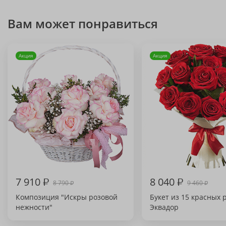
Вам может понравиться
Акция
Акция
7 910
₽
8 040
₽
8 790
9 460
₽
₽
Композиция "Искры розовой
Букет из 15 красных 
нежности"
Эквадор