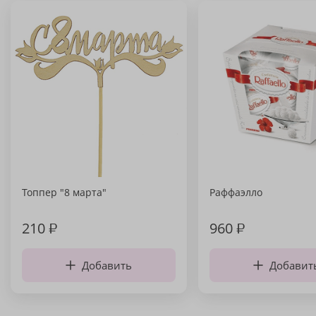
Топпер "8 марта"
Раффаэлло
210
₽
960
₽
Добавить
Добавит