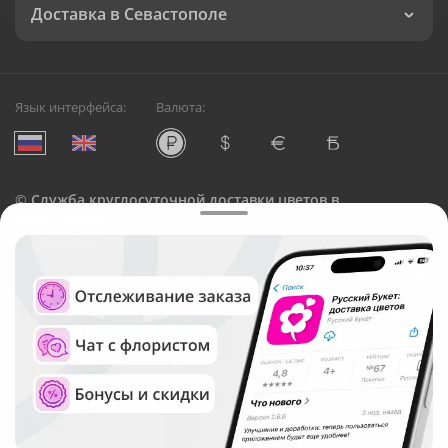
Доставка в Севастополе
Язык интерфейса:
Валюта:
©
Служба круглосуточной доставки цветов в
Севастополе
Русский Букет, 2026
Общество с ограниченной ответственностью «Технология»
ОГРН: 1195476081745, ИНН: 5410081997
Юридический адрес: г. Новосибирск, ул. Ипподромская,
д.42, оф. 3
Рейтинг Русского букета в г. Севастополь