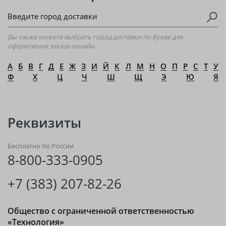
Вы также можете выбрать город доставки по букве для
оформления заказа онлайн.
А
Б
В
Г
Д
Е
Ж
З
И
Й
К
Л
М
Н
О
П
Р
С
Т
У
Ф
Х
Ц
Ч
Ш
Щ
Э
Ю
Я
Реквизиты
Бесплатно по России
8-800-333-0905
+7 (383) 207-82-26
Общество с ограниченной ответственностью
«Технология»