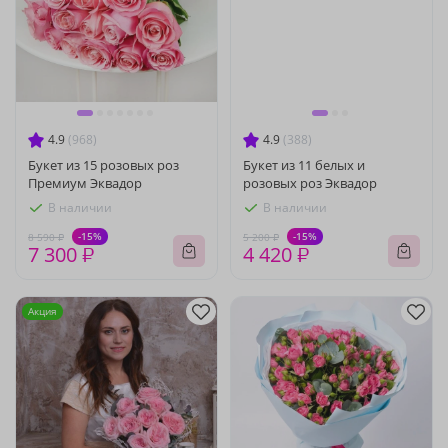
4.9
(968)
4.9
(388)
Букет из 15 розовых роз
Букет из 11 белых и
Премиум Эквадор
розовых роз Эквадор
В наличии
В наличии
-15%
-15%
8 590 ₽
5 200 ₽
7 300 ₽
4 420 ₽
Акция