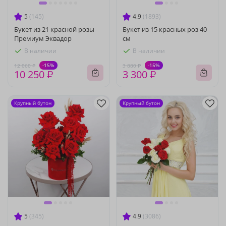
5
(145)
4.9
(1893)
Букет из 21 красной розы
Букет из 15 красных роз 40
Премиум Эквадор
см
В наличии
В наличии
-15%
-15%
12 060 ₽
3 880 ₽
10 250 ₽
3 300 ₽
Крупный бутон
Крупный бутон
5
(345)
4.9
(3086)