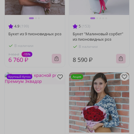
4.9
(199)
5
(153)
Букет из 9 пионовидных роз
Букет "Малиновый сорбет"
из пионовидных роз
В наличии
В наличии
-15%
7 950 ₽
6 760 ₽
8 590 ₽
Крупный бутон
Акция