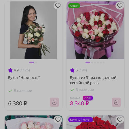
Акция
4.9
(1126)
5
(194)
Букет "Нежность"
Букет из 51 разноцветной
кенийской розы
В наличии
В наличии
-15%
9 810 ₽
6 380 ₽
8 340 ₽
Крупный бутон