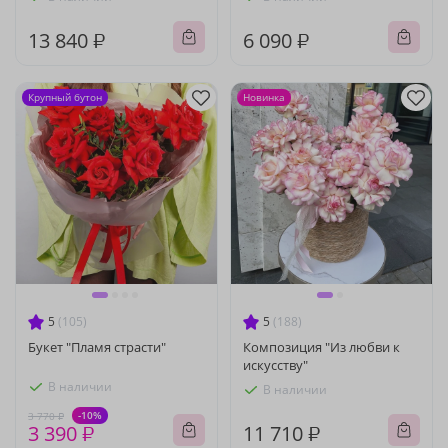
13 840 ₽
6 090 ₽
Крупный бутон
Новинка
5
(105)
5
(188)
Букет "Пламя страсти"
Композиция "Из любви к
искусству"
В наличии
В наличии
-10%
3 770 ₽
3 390 ₽
11 710 ₽