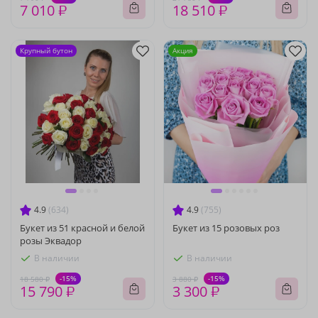
7 010 ₽
18 510 ₽
Крупный бутон
Акция
4.9
(634)
4.9
(755)
Букет из 51 красной и белой
Букет из 15 розовых роз
розы Эквадор
В наличии
В наличии
-15%
-15%
18 580 ₽
3 880 ₽
15 790 ₽
3 300 ₽