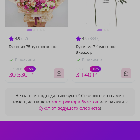
4.9
(57)
4.9
(3347)
Букет из 75 кустовых роз
Букет из 7 белых роз
Эквадор
В наличии
В наличии
-15%
-15%
35 920 ₽
3 690 ₽
30 530 ₽
3 140 ₽
Не нашли подходящий букет? Соберите его сами с
помощью нашего
конструктора букетов
или закажите
букет от ведущего флориста
!