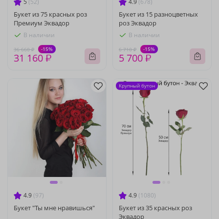
5
(52)
4.9
(678)
Букет из 75 красных роз
Букет из 15 разноцветных
Премиум Эквадор
роз Эквадор
В наличии
В наличии
-15%
-15%
36 660 ₽
6 710 ₽
31 160 ₽
5 700 ₽
Крупный бутон
4.9
(97)
4.9
(1080)
Букет "Ты мне нравишься"
Букет из 35 красных роз
Эквадор