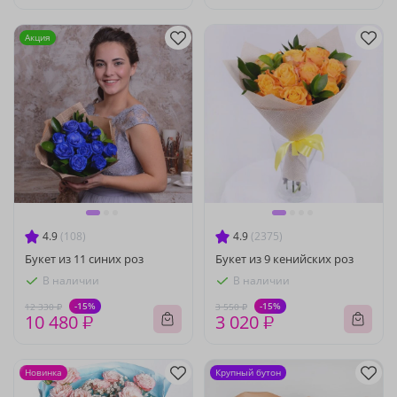
Акция
4.9
(108)
4.9
(2375)
Букет из 11 синих роз
Букет из 9 кенийских роз
В наличии
В наличии
-15%
-15%
12 330 ₽
3 550 ₽
10 480 ₽
3 020 ₽
Новинка
Крупный бутон