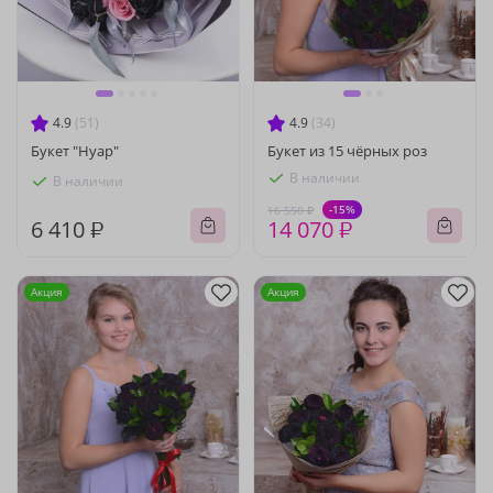
4.9
(51)
4.9
(34)
Букет "Нуар"
Букет из 15 чёрных роз
В наличии
В наличии
-15%
16 550 ₽
6 410 ₽
14 070 ₽
Акция
Акция