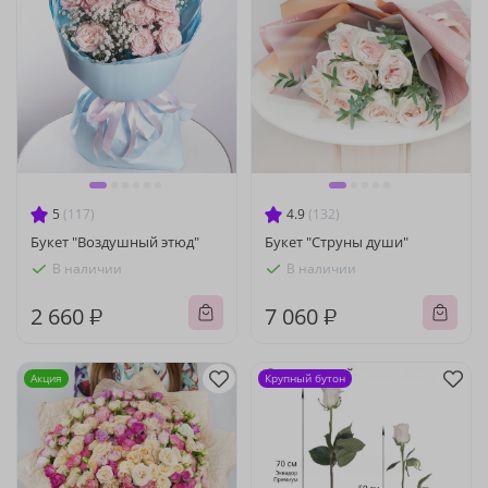
5
(117)
4.9
(132)
Букет "Воздушный этюд"
Букет "Струны души"
В наличии
В наличии
2 660 ₽
7 060 ₽
Акция
Крупный бутон