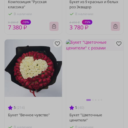
Композиция "Русская
Букет из 9 красных и белых
классика"
роз Эквадор
В наличии
В наличии
-10%
-15%
8 200 ₽
4 450 ₽
7 380 ₽
3 780 ₽
5
(214)
5
(40)
Букет "Вечное чувство"
Букет "Цветочные
ценители"
В наличии
В наличии