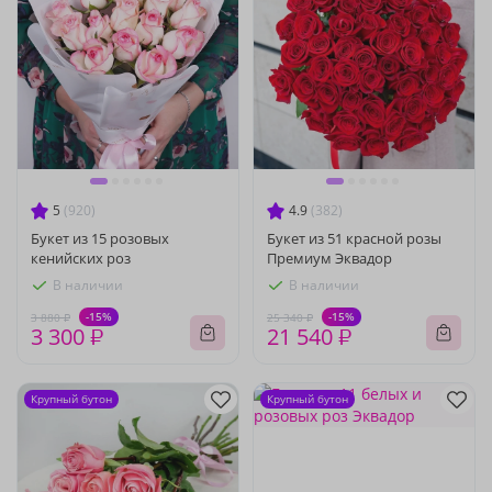
5
(920)
4.9
(382)
Букет из 15 розовых
Букет из 51 красной розы
кенийских роз
Премиум Эквадор
В наличии
В наличии
-15%
-15%
3 880 ₽
25 340 ₽
3 300 ₽
21 540 ₽
Крупный бутон
Крупный бутон