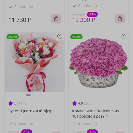
В наличии
В наличии
-15%
14 470 ₽
11 730 ₽
12 300 ₽
Акция
Акция
5
(114)
4.9
(200)
Букет "Цветочный эфир"
Композиция "Корзина из
101 розовой розы"
В наличии
В наличии
-10%
-15%
7 790 ₽
21 780 ₽