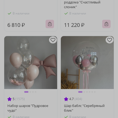
роддома "Счастливый
слоник"
В наличии
В наличии
6 810 ₽
11 220 ₽
5
(1575)
4.7
(404)
Набор шаров "Пудровое
Шар баблс "Серебряный
чудо"
блик"
В наличии
В наличии