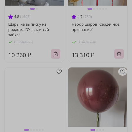
4.8
(1605)
4.7
(730)
Шары на выписку из
Набор шаров "Сердечное
роддома "Счастливый
признание"
зайка"
В наличии
В наличии
10 260 ₽
13 310 ₽