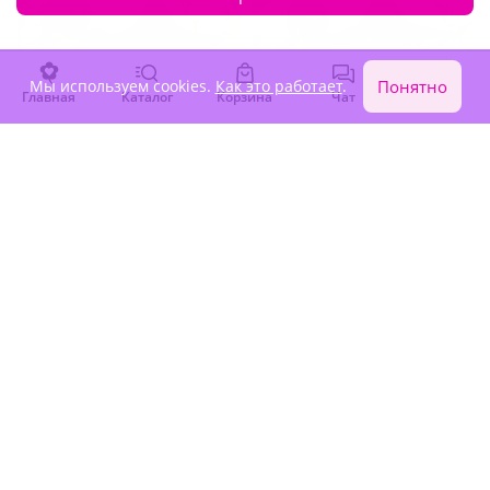
Мы используем cookies.
Как это работает
.
Понятно
Главная
Каталог
Корзина
Чат
Войти
4.8
(644)
4.9
(609)
Набор шаров "Магнит
Набор шаров "Энергия
власти"
победы"
В наличии
В наличии
9 190 ₽
7 990 ₽