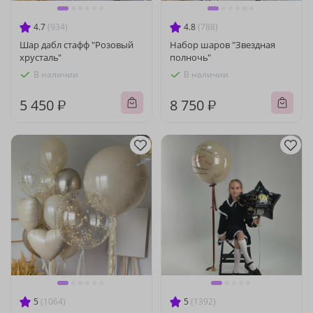
4.7
(934)
4.8
(788)
Шар дабл стафф "Розовый
Набор шаров "Звездная
хрусталь"
полночь"
В наличии
В наличии
5 450 ₽
8 750 ₽
5
(1064)
5
(1392)