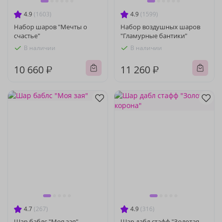
4.9
(1603)
4.9
(1599)
Набор шаров "Мечты о
Набор воздушных шаров
счастье"
"Гламурные бантики"
В наличии
В наличии
10 660 ₽
11 260 ₽
4.7
(267)
4.9
(316)
Шар баблс "Моя зая"
Шар дабл стафф "Золотая