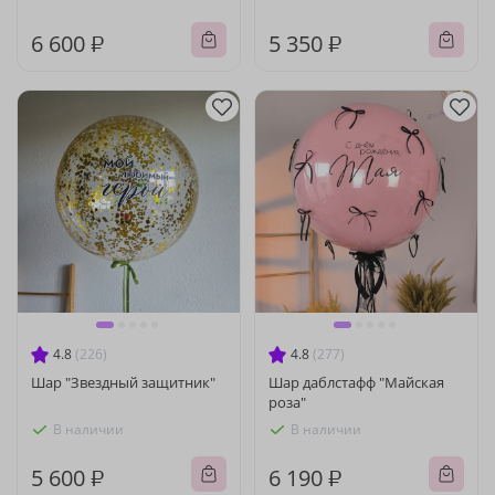
6 600 ₽
5 350 ₽
4.8
(226)
4.8
(277)
Шар "Звездный защитник"
Шар даблстафф "Майская
роза"
В наличии
В наличии
5 600 ₽
6 190 ₽