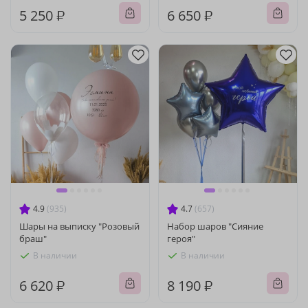
5 250 ₽
6 650 ₽
4.9
(935)
4.7
(657)
Шары на выписку "Розовый
Набор шаров "Сияние
браш"
героя"
В наличии
В наличии
6 620 ₽
8 190 ₽