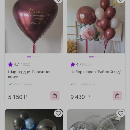
4.7
(1022)
4.7
(1057)
Шар-сердце "Бархатное
Набор шаров "Райский сад"
вино"
В наличии
В наличии
5 150 ₽
9 430 ₽