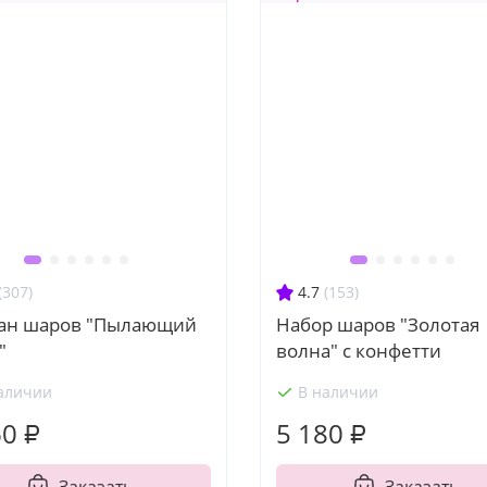
(307)
4.7
(153)
ан шаров "Пылающий
Набор шаров "Золотая
"
волна" с конфетти
аличии
В наличии
60 ₽
5 180 ₽
Заказать
Заказать