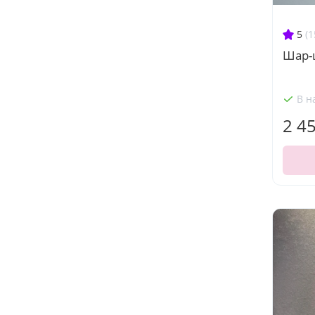
5
(1
Шар-
В н
2 4