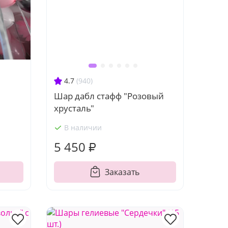
4.7
(940)
Шар дабл стафф "Розовый
хрусталь"
В наличии
5 450 ₽
Заказать