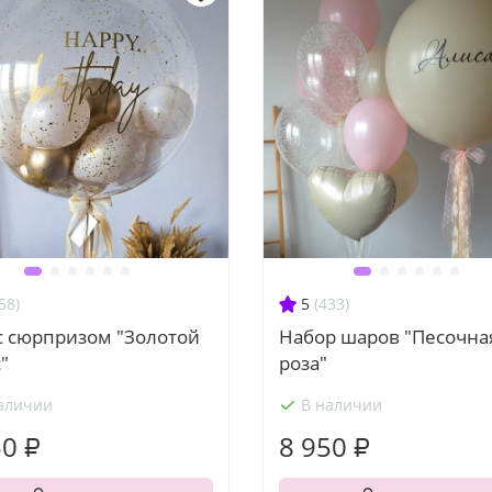
58)
5
(433)
с сюрпризом "Золотой
Набор шаров "Песочна
"
роза"
аличии
В наличии
50 ₽
8 950 ₽