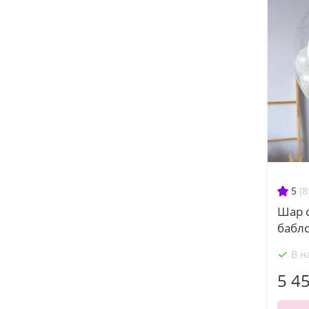
5
(8
Шар 
баблс
В н
5 4