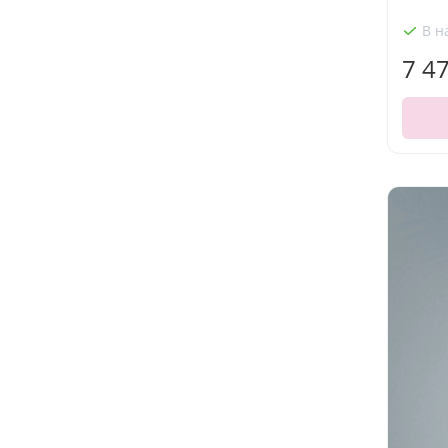
В н
7 4