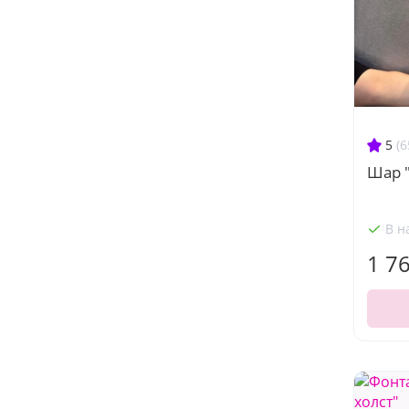
5
(6
Шар 
В н
1 7