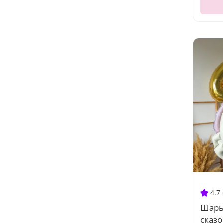
4.7
Шары
сказо