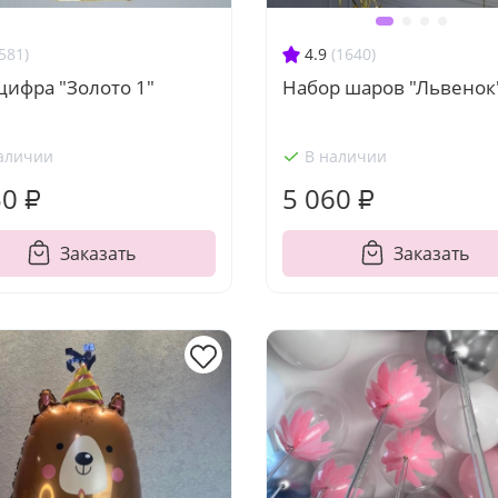
581)
4.9
(1640)
цифра "Золото 1"
Набор шаров "Львенок
аличии
В наличии
50 ₽
5 060 ₽
Заказать
Заказать