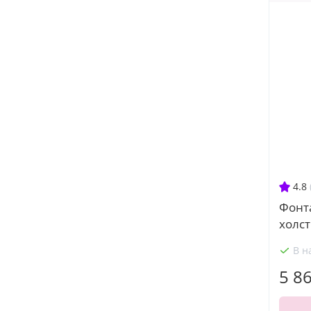
4.8
Фонт
холст
В н
5 8