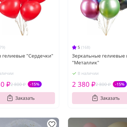
79)
5
(168)
 гелиевые "Сердечки"
Зеркальные гелиевые
"Металлик"
аличии
В наличии
80 ₽
2 380 ₽
2 800 ₽
-15%
2 800 ₽
-15%
Заказать
Заказать