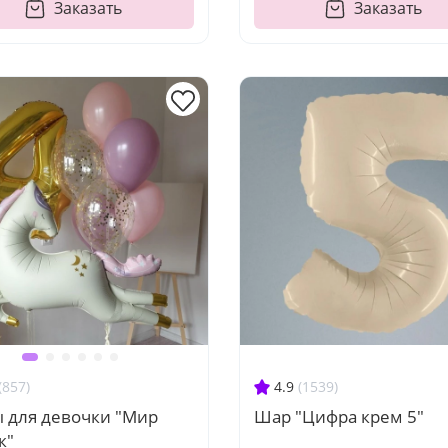
Заказать
Заказать
4.9
(1539)
(857)
Шар "Цифра крем 5"
 для девочки "Мир
к"