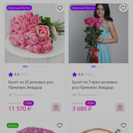
Крупный бутон
Крупный бутон
4.9
(391)
4.9
(289)
Букет из 25 розовых роз
Букет из 7 ярко-розовых
Премиум Эквадор
роз Премиум Эквадор
В наличии
В наличии
-15%
-15%
13 610 ₽
4 330 ₽
11 570 ₽
3 680 ₽
Акция