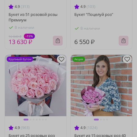
4.9
(313)
4.9
(103)
Букет из 51 розовой розы
Букет "Поцелуй роз"
Премиум
В наличии
В наличии
-15%
16 040 ₽
13 630 ₽
6 550 ₽
Крупный бутон
Акция
4.9
(963)
4.9
(1024)
Букет из 25 розовых роз
Букет из 15 розовых роз 40