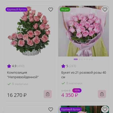
Крупный бутон
Акция
4.9
(490)
5
(243)
Композиция
Букет из 21 розовой розы 40
"Непревзойденной"
см
В наличии
В наличии
-15%
5 120 ₽
16 270 ₽
4 350 ₽
Крупный бутон