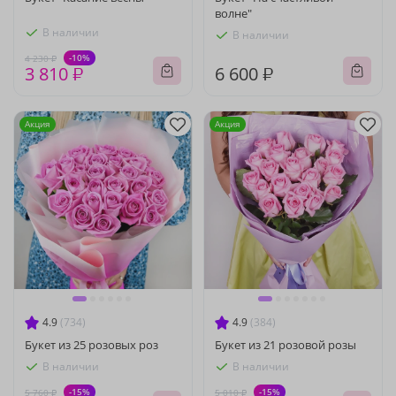
волне"
В наличии
В наличии
-10%
4 230 ₽
3 810 ₽
6 600 ₽
Акция
Акция
4.9
(734)
4.9
(384)
Букет из 25 розовых роз
Букет из 21 розовой розы
В наличии
В наличии
-15%
-15%
5 760 ₽
5 010 ₽