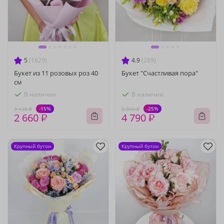
5
(1629)
4.9
(289)
Букет из 11 розовых роз 40
Букет "Счастливая пора"
см
В наличии
В наличии
-15%
-25%
3 130 ₽
6 390 ₽
2 660 ₽
4 790 ₽
Крупный бутон
Крупный бутон