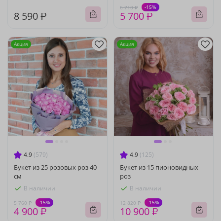
-15%
6 710 ₽
8 590 ₽
5 700 ₽
Акция
Акция
4.9
(579)
4.9
(125)
Букет из 25 розовых роз 40
Букет из 15 пионовидных
см
роз
В наличии
В наличии
-15%
-15%
5 760 ₽
12 820 ₽
4 900 ₽
10 900 ₽