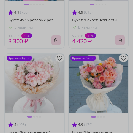
4.9
(755)
4.9
(695)
Букет из 15 розовых роз
Букет "Секрет нежности"
В наличии
В наличии
-15%
-15%
3 880 ₽
5 200 ₽
3 300 ₽
4 420 ₽
Крупный бутон
Крупный бутон
5
(408)
4.9
(179)
Букет "Касание весны"
Букет "На счастливой