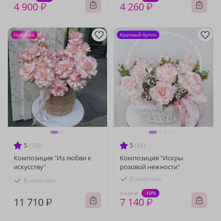
4 900 ₽
4 260 ₽
Новинка
Крупный бутон
5
(188)
5
(84)
Композиция "Из любви к
Композиция "Искры
искусству"
розовой нежности"
В наличии
В наличии
-10%
7 930 ₽
11 710 ₽
7 140 ₽