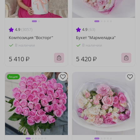
4.9
(3057)
4.9
(63)
Композиция "Восторг"
Букет "Мармеладка"
В наличии
В наличии
5 410 ₽
5 420 ₽
Акция