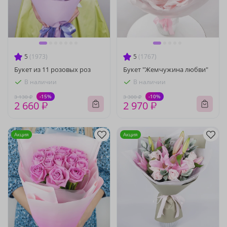
5
(1973)
5
(1767)
Букет из 11 розовых роз
Букет "Жемчужина любви"
В наличии
В наличии
-15%
-10%
3 130 ₽
3 300 ₽
2 660 ₽
2 970 ₽
Акция
Акция