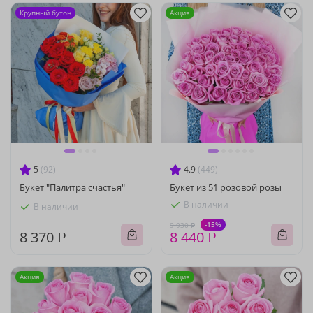
Крупный бутон
Акция
5
(92)
4.9
(449)
Букет "Палитра счастья"
Букет из 51 розовой розы
В наличии
В наличии
-15%
9 930 ₽
8 370 ₽
8 440 ₽
Акция
Акция