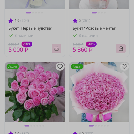
4.9
(704)
5
(261)
Букет "Первые чувства"
Букет "Розовые мечты"
В наличии
В наличии
-10%
-10%
5 560 ₽
5 960 ₽
5 000 ₽
5 360 ₽
Акция
Акция
4.9
(387)
4.9
(333)