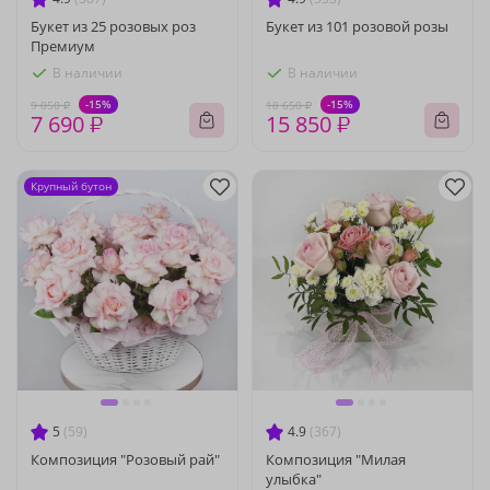
Букет из 25 розовых роз
Букет из 101 розовой розы
Премиум
В наличии
В наличии
-15%
-15%
9 050 ₽
18 650 ₽
7 690 ₽
15 850 ₽
Крупный бутон
5
(59)
4.9
(367)
Композиция "Розовый рай"
Композиция "Милая
улыбка"