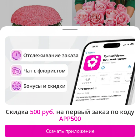
4.9
(21)
4.9
(209)
Композиция "Океан
Букет из 15 ярко-розовых
нежности"
роз Премиум Эквадор
В наличии
В наличии
-10%
-15%
177 420 ₽
8 590 ₽
160 440 ₽
7 300 ₽
Скидка
500 руб.
на первый заказ по коду
APP500
Акция
Акция
Скачать приложение