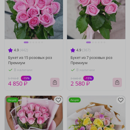
4.9
(442)
4.9
(367)
Букет из 15 розовых роз
Букет из 7 розовых роз
Премиум
Премиум
В наличии
В наличии
-15%
-15%
5 710 ₽
3 040 ₽
4 850 ₽
2 580 ₽
Акция
Акция