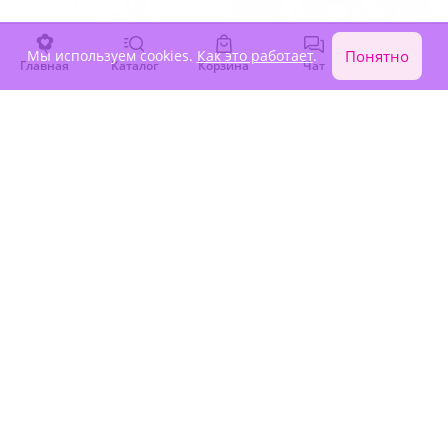
Мы используем cookies.
Как это работает
.
Понятно
Главная
Каталог
Корзина
Чат
Войти
4.9
(242)
4.9
(199)
Букет из 101 розовой розы
Букет из 9 пионовидных роз
В наличии
В наличии
-15%
-15%
17 810 ₽
7 950 ₽
15 140 ₽
6 760 ₽