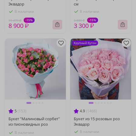
Эквадор
см
В наличии
В наличии
-15%
-15%
10 470 ₽
3 880 ₽
8 900 ₽
3 300 ₽
Крупный бутон
5
(153)
4.9
(1466)
Букет "Малиновый сорбет"
Букет из 15 розовых роз
из пионовидных роз
Эквадор
В наличии
В наличии