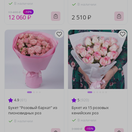
В наличии
В наличии
-10%
13 400 ₽
12 060 ₽
2 510 ₽
4.9
(61)
5
(920)
Букет "Розовый бархат" из
Букет из 15 розовых
пионовидных роз
кенийских роз
В наличии
В наличии
-15%
3 880 ₽