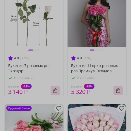
4.9
(3799)
4.9
(226)
Букет из 7 розовых роз
Букет из 11 ярко-розовых
Эквадор
роз Премиум Эквадор
В наличии
В наличии
-15%
-15%
3 690 ₽
6 260 ₽
3 140 ₽
5 320 ₽
Крупный бутон