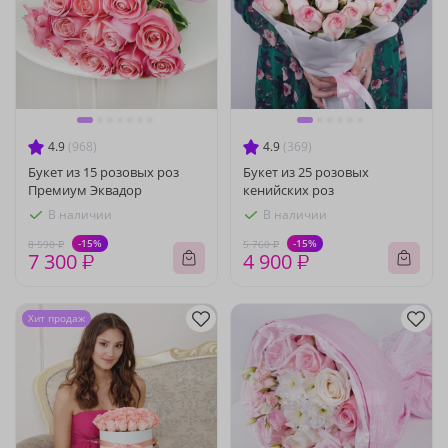
4.9
(968)
4.9
(369)
Букет из 15 розовых роз
Букет из 25 розовых
Премиум Эквадор
кенийских роз
В наличии
В наличии
-15%
-15%
8 590 ₽
5 760 ₽
7 300 ₽
4 900 ₽
Хит продаж